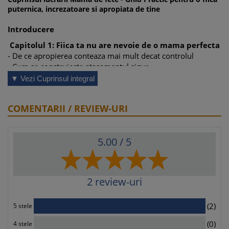
puternica, increzatoare si apropiata de tine
Introducere
Capitolul 1: Fiica ta nu are nevoie de o mama perfecta
- De ce apropierea conteaza mai mult decat controlul
- Cum se construieste atasamentul sigur
- Greselile care apar din vina, oboseala si comparatie
▼ Vezi Cuprinsul integral
- Cand mama incearca sa compenseze prin control excesiv
- Riscul parentificarii: cand fiica ta devine sprijinul tau
COMENTARII / REVIEW-URI
emotional
Aplicatie practica: Exerciitiu de autocompasiune - Jurnalul
"Mama sunt eu"
5.00
/ 5
Capitolul 2: Limbajul afectiv si nevoile emotionale
- Cum iubesc fetele diferit de ceea ce cred multi adulti
- Sensibilitatea la ton, expresii si reactii
- Nevoia de validare si reasigurare
2
review-uri
- Riscul ironiei, etichetarii si minimizarii
Exemple reale: 3 scene de validare emotionala in functie de
2
(2)
5 stele
varsta
0
(0)
4 stele
Capitolul 3: Navigarea furtunilor emotionale