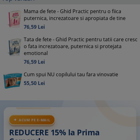
Mama de fete - Ghid Practic pentru o fiica
puternica, increzatoare si apropiata de tine
76,
59
Lei
Tata de fete - Ghid Practic pentru tatii care cresc
o fata increzatoare, puternica si protejata
emotional
76,
59
Lei
Cum spui NU copilului tau fara vinovatie
55,
50
Lei
ACUM PE E-MAIL
REDUCERE 15% la Prima