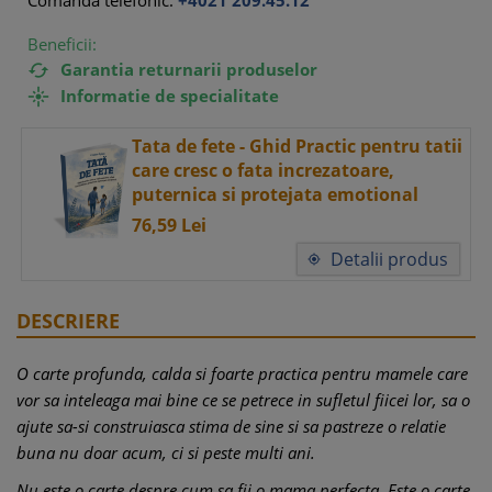
Comanda telefonic:
+4021 209.45.12
Beneficii:
Garantia returnarii produselor

Informatie de specialitate

Tata de fete - Ghid Practic pentru tatii
care cresc o fata increzatoare,
puternica si protejata emotional
76,
59
Lei
Detalii produs

DESCRIERE
O carte profunda, calda si foarte practica pentru mamele care
vor sa inteleaga mai bine ce se petrece in sufletul fiicei lor, sa o
ajute sa-si construiasca stima de sine si sa pastreze o relatie
buna nu doar acum, ci si peste multi ani.
Nu este o carte despre cum sa fii o mama perfecta. Este o carte