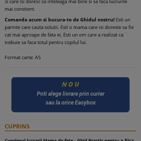
si care isi doresc sa inteleaga mai bine si sa faca lucrurile
mai constient.
Comanda acum si bucura-te de Ghidul nostru!
Esti un
parinte care cauta solutii. Esti o mama care isi doreste sa fie
cat mai aproape de fata ei. Esti un om care a realizat ca
trebuie sa faca totul pentru copilul lui.
Format carte: A5
O
U
N
Poti alege livrare prin curier
sau la orice Easybox
CUPRINS
Cuprinsul lucrarii Mama de fete - Ghid Practic pentru o fiica