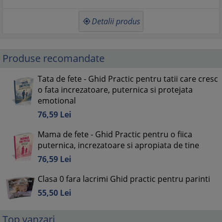
Capitolul 18: Mostenirea emotionala
Detalii produs

- Ritualurile care devin amintiri
- Pilonii sigurantei emotionale pe termen lung
- Construirea unei relatii pe viata
- Scrisoarea pe care orice mama ar trebui sa o lase fiicei sale
Produse recomandate
Exemple reale: 3 modele de scrisoare de viata pentru fiica ta
Tata de fete - Ghid Practic pentru tatii care cresc
BONUS SPECIAL - Anexe practice
o fata increzatoare, puternica si protejata
- Checklisturi pentru momentele de criza
emotional
- 50 de replici care o fac sa se deschida emotional
- Replici toxice care inchid comunicarea
76,
59
Lei
- Rutine zilnice pentru conectare
- Semne ca stima ei de sine scade
Mama de fete - Ghid Practic pentru o fiica
- Semne ca are nevoie de ajutor profesional
puternica, increzatoare si apropiata de tine
- Exercitii practice pentru incredere si reglare emotionala
76,
59
Lei
- 15 lucruri pe care multe fete nu le spun direct mamelor lor
Clasa 0 fara lacrimi Ghid practic pentru parinti
55,
50
Lei
Top vanzari