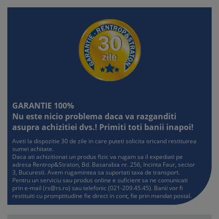
Capitolul 12: Anxietatea de performanta scolara
- De ce notele au devenit masura valorii personale
- Ce facem cand frica de esec o blocheaza
- Tehnici de calmare in perioadele de evaluare
- Cum construim motivatia fara presiune
Situatii rezolvate: Inainte de test, in ziua evaluarii si dupa un
rezultat slab
Capitolul 13: Pubertatea si sexualitatea
- Rusinea si schimbarile hormonale
GARANTIE 100%
- Prima menstruatie si anxietatile asociate
Nu este nicio problema daca va razganditi
- Imaginea corporala in anii pubertatii
asupra achizitiei dvs.! Primiti toti banii inapoi!
- Discutiile despre sexualitate si consimtamant
- Cum pastram apropierea fara invazie
Aveti la dispozitie 30 de zile in care puteti solicita oricand restituirea
Aplicatie practica: Calendarul conversatiilor pe etape
sumei achitate.
Daca ati achizitionat un produs fizic va rugam sa il expediati pe
Capitolul 14: Siguranta personala
adresa Rentrop&Straton, Bd. Basarabia nr. 256, Incinta Faur, sector
3, Bucuresti. Avem rugamintea sa suportati taxa de transport.
- Limitele corporale si dreptul de a spune "nu"
Pentru un serviciu sau produs online e suficient sa ne comunicati
- Manipularea emotionala si presiunea sociala
prin e-mail (
rs@rs.ro
) sau telefonic (021-209.45.45). Banii vor fi
- Siguranta online si relatiile virtuale
restituiti cu promptitudine fie direct in cont, fie prin mandat postal.
- Situatiile periculoase si semnalele de alarma
- Cum dezvoltam intuitia si discernamantul