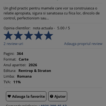
Un ghid practic pentru mamele care vor sa construiasca o
relatie apropiata, sigura si sanatoasa cu fiica lor, dincolo de
control, perfectionism sau...
Opinia clientilor:
nota actuala -
5.00
/
5
2
review-uri
Adauga propriul review
Pagini:
364
Format:
Carte
Anul aparitiei:
2026
Editura:
Rentrop & Straton
Limba:
Romana
TVA:
11%
Adauga la favorite
Ajutor

