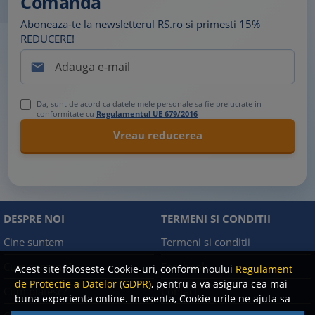
Comanda
Aboneaza-te la newsletterul RS.ro si primesti 15%
REDUCERE!

Da, sunt de acord ca datele mele personale sa fie prelucrate in
conformitate cu
Regulamentul UE 679/2016
DESPRE NOI
TERMENI SI CONDITII
Cine suntem
Termeni si conditii
Cum comand?
Facebook
Acest site foloseste Cookie-uri, conform noului
Regulament
de Protectie a Datelor (GDPR)
, pentru a va asigura cea mai
Cum platesc?
Contact
buna experienta online. In esenta, Cookie-urile ne ajuta sa
imbunatatim continutul de pe site, oferindu-va dvs.,