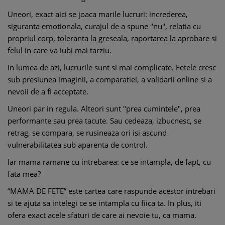
Uneori, exact aici se joaca marile lucruri: increderea,
siguranta emotionala, curajul de a spune "nu", relatia cu
propriul corp, toleranta la greseala, raportarea la aprobare si
felul in care va iubi mai tarziu.
In lumea de azi, lucrurile sunt si mai complicate. Fetele cresc
sub presiunea imaginii, a comparatiei, a validarii online si a
nevoii de a fi acceptate.
Uneori par in regula. Alteori sunt "prea cumintele", prea
performante sau prea tacute. Sau cedeaza, izbucnesc, se
retrag, se compara, se rusineaza ori isi ascund
vulnerabilitatea sub aparenta de control.
Iar mama ramane cu intrebarea: ce se intampla, de fapt, cu
fata mea?
“MAMA DE FETE” este cartea care raspunde acestor intrebari
si te ajuta sa intelegi ce se intampla cu fiica ta. In plus, iti
ofera exact acele sfaturi de care ai nevoie tu, ca mama.