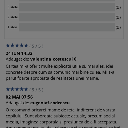
- Fiziologia coplesirii emotionale la fete
0
(0)
3 stele
- Gestionarea plansului si a furiei
0
- Cum raspundem anxietatii si ingrijorarilor excesive
(0)
2 stele
- Tehnici de descarcare sanatoasa a emotiilor
0
(0)
1 stea
Situatii rezolvate: Protocolul de calmare in 3 minute
Capitolul 4: Autonomia si limitele
- Nevoia de control si independenta
(
5
/
5
)
- Stabilirea limitelor fara lupte de putere
24
IUN
14:32
- Negocierea cu pastrarea autoritatii
Adaugat de:
valentina_costescu10
- Cum o invatam responsabilitatea fara pedepse
Cartea mi-a oferit multe explicatii utile si, mai ales, idei
Aplicatie practica: Tabelul "Optiunilor limitate"
concrete despre cum sa comunic mai bine cu ea. Mi s-a
Capitolul 5: Increderea interioara si validarea
parut foarte apropiata de realitatea unei mame.
- Observarea micro-expresiilor si reactiilor adultilor
- Evitarea dependentei de aprobare
(
5
/
5
)
- Combaterea tendintei de "people pleasing"
02
MAI
07:56
- Riscul sufocarii prin protectie excesiva
Adaugat de:
eugeniaf.codrescu
- Cum o lasi sa greseasca fara sa o abandonezi
O recomand oricarei mame de fete, indiferent de varsta
Exemple reale: Cum incurajezi fara sa hranesti dependenta
copilului. Sunt abordate subiecte actuale, precum social
de aprobare
media, imaginea corporala si presiunea de a fi acceptata.
Capitolul 6: Perfectionismul si fata "cuminte"
Am ramas cu multe idei valoroase si cu sentimentul ca imi