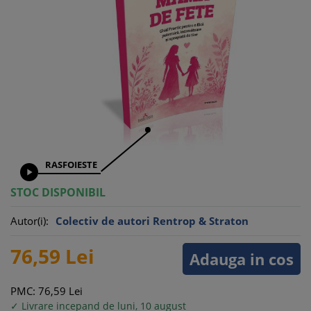
RASFOIESTE

STOC DISPONIBIL
Autor(i):
Colectiv de autori Rentrop & Straton
76,
59
Lei
Adauga in cos
PMC: 76,
59
Lei
✓ Livrare incepand de luni, 10 august