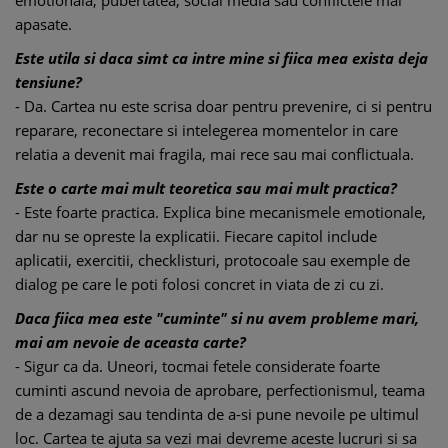
emotionala, pubertatea, social media sau conflictele mai
apasate.
Este utila si daca simt ca intre mine si fiica mea exista deja
tensiune?
- Da. Cartea nu este scrisa doar pentru prevenire, ci si pentru
reparare, reconectare si intelegerea momentelor in care
relatia a devenit mai fragila, mai rece sau mai conflictuala.
Este o carte mai mult teoretica sau mai mult practica?
- Este foarte practica. Explica bine mecanismele emotionale,
dar nu se opreste la explicatii. Fiecare capitol include
aplicatii, exercitii, checklisturi, protocoale sau exemple de
dialog pe care le poti folosi concret in viata de zi cu zi.
Daca fiica mea este "cuminte" si nu avem probleme mari,
mai am nevoie de aceasta carte?
- Sigur ca da. Uneori, tocmai fetele considerate foarte
cuminti ascund nevoia de aprobare, perfectionismul, teama
de a dezamagi sau tendinta de a-si pune nevoile pe ultimul
loc. Cartea te ajuta sa vezi mai devreme aceste lucruri si sa