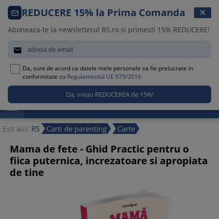
Comanda telefonica · 021 209 45 12
REDUCERE 15% la Prima Comanda
✕
Luni – Vineri, 08:30 – 17:00
Aboneaza-te la newsletterul RS.ro si primesti 15% REDUCERE!


Da, sunt de acord ca datele mele personale sa fie prelucrate in
0
conformitate cu
Regulamentul UE 679/2016

Promotii
Noutati
Reduceri
Esti aici:
RS
Carti de parenting
Carte
Mama de fete - Ghid Practic pentru o
fiica puternica, increzatoare si apropiata
de tine