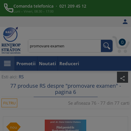
Comanda telefonica · 021 209 45 12
Luni – Vineri, 08:30 – 17:00

0

Promotii
Noutati
Reduceri
Esti aici:
RS
share
77 produse RS despre "promovare examen" -
pagina 6
Se afiseaza 76 - 77 din 77 carti
FILTRU
nou