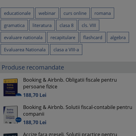
educationale
webinar
curs online
romana
gramatica
literatura
clasa 8
cls. VIII
evaluare nationala
recapitulare
flashcard
algebra
Evaluarea Nationala
clasa a VIII-a
Produse recomandate
Booking & Airbnb. Obligatii fiscale pentru
persoane fizice
188,
70
Lei
Booking & Airbnb. Solutii fiscal-contabile pentru
companii
188,
70
Lei
Accize fara greseli. Solutii practice pentru