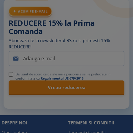
ACUM PE E-MAIL
REDUCERE 15% la Prima
Comanda
Aboneaza-te la newsletterul RS.ro si primesti 15%
REDUCERE!

Da, sunt de acord ca datele mele personale sa fie prelucrate in
conformitate cu
Regulamentul UE 679/2016
DESPRE NOI
TERMENI SI CONDITII
Cine suntem
Termeni si conditii