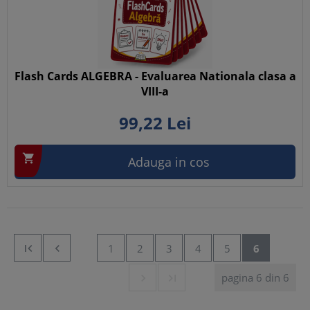
Flash Cards ALGEBRA - Evaluarea Nationala clasa a
VIII-a
99,
22
Lei

Adauga in cos


1
2
3
4
5
6
pagina 6 din 6

