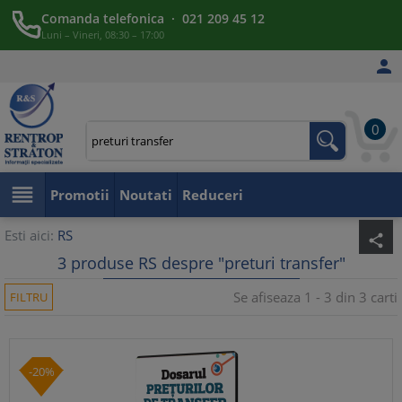
Comanda telefonica · 021 209 45 12
Luni – Vineri, 08:30 – 17:00

0

Promotii
Noutati
Reduceri
Esti aici:
RS
share
3 produse RS despre "preturi transfer"
Se afiseaza 1 - 3 din 3 carti
FILTRU
-20%