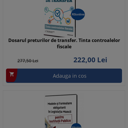
Dosarul preturilor de transfer. Tinta controalelor
fiscale
222,
00
Lei
277,
50
Lei

Adauga in cos