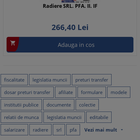
Radiere SRL. PFA. II. IF
266,
40
Lei

Adauga in cos
fiscalitate
legislatia muncii
preturi transfer
dosar preturi transfer
afiliate
formulare
modele
institutii publice
documente
colectie
relatii de munca
legislatia muncii
editabile
salarizare
radiere
srl
pfa
Vezi mai mult
arrow_drop_down