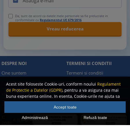

Da, sunt de acord ca datele mele personale sa fie prelucrate in
conformitate cu
Regulamentul UE 679/2016
DESPRE NOI
TERMENI SI CONDITII
Cine suntem
Termeni si conditii
Cum comand?
Facebook
Acest site foloseste Cookie-uri, conform noului
Regulament
de Protectie a Datelor (GDPR)
, pentru a va asigura cea mai
Cum platesc?
Contact
buna experienta online. In esenta, Cookie-urile ne ajuta sa
imbunatatim continutul de pe site, oferindu-va dvs.,
Cum returnez
Politica de confidentialitate
Accept toate
cititorul, o experienta online personalizata si mult mai
rapida. Ele sunt folosite doar de site-ul nostru si partenerii
©
Administrează
Refuză toate
A.N.P.C.
nostri de incredere. Click
AICI
pentru detalii despre politica
2008
de Cookie-uri.
-