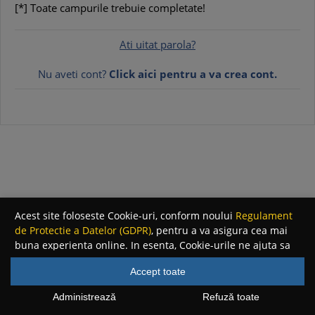
[*] Toate campurile trebuie completate!
Ati uitat parola?
Nu aveti cont?
Click aici pentru a va crea cont.
Acest site foloseste Cookie-uri, conform noului
Regulament
de Protectie a Datelor (GDPR)
, pentru a va asigura cea mai
buna experienta online. In esenta, Cookie-urile ne ajuta sa
imbunatatim continutul de pe site, oferindu-va dvs.,
Accept toate
cititorul, o experienta online personalizata si mult mai
rapida. Ele sunt folosite doar de site-ul nostru si partenerii
Administrează
Refuză toate
nostri de incredere. Click
AICI
pentru detalii despre politica