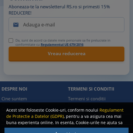
Aboneaza-te la newsletterul RS.ro si primesti 15%
REDUCERE!

Da, sunt de acord ca datele mele personale sa fie prelucrate in
conformitate cu
Regulamentul UE 679/2016
DESPRE NOI
TERMENI SI CONDITII
Cine suntem
Termeni si conditii
Cum comand?
Facebook
Acest site foloseste Cookie-uri, conform noului
Regulament
de Protectie a Datelor (GDPR)
, pentru a va asigura cea mai
Cum platesc?
Contact
buna experienta online. In esenta, Cookie-urile ne ajuta sa
imbunatatim continutul de pe site, oferindu-va dvs.,
Cum returnez
Politica de confidentialitate