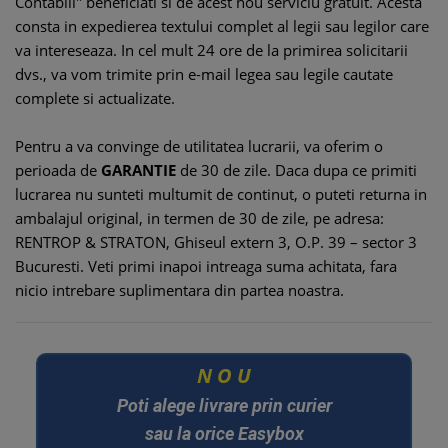
Contabili" beneficiati si de acest nou serviciu gratuit. Acesta
consta in expedierea textului complet al legii sau legilor care
va intereseaza. In cel mult 24 ore de la primirea solicitarii
dvs., va vom trimite prin e-mail legea sau legile cautate
complete si actualizate.
Pentru a va convinge de utilitatea lucrarii, va oferim o
perioada de
GARANTIE
de 30 de zile. Daca dupa ce primiti
lucrarea nu sunteti multumit de continut, o puteti returna in
ambalajul original, in termen de 30 de zile, pe adresa:
RENTROP & STRATON, Ghiseul extern 3, O.P. 39 – sector 3
Bucuresti. Veti primi inapoi intreaga suma achitata, fara
nicio intrebare suplimentara din partea noastra.
U
O
N
Poti alege livrare prin curier
sau la orice Easybox