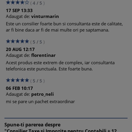
(
4
/
5
)
17
SEP
13:33
Adaugat de:
vinturmarin
Este un consilier foarte bun si consultanta este de calitate,
ar fi bine daca ar fi de mai multe ori pe saptamana.
(
5
/
5
)
20
AUG
12:17
Adaugat de:
florentinar
Acest produs este extrem de complex, iar consultanta
telefonica este punctuala. Este foarte buna.
(
5
/
5
)
06
FEB
10:17
Adaugat de:
petro_neli
mi se pare un pachet extraordinar
Spune-ti parerea despre
"Consilier Taxe si Impozite pentru Contabili + 12