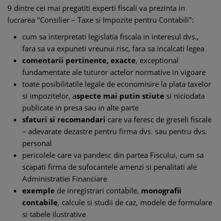
9 dintre cei mai pregatiti experti fiscali va prezinta in
lucrarea "Consilier – Taxe si Impozite pentru Contabili":
cum sa interpretati legislatia fiscala in interesul dvs.,
fara sa va expuneti vreunui risc, fara sa incalcati legea
comentarii pertinente, exacte
, exceptional
fundamentate ale tuturor actelor normative in vigoare
toate posibilitatile legale de economisire la plata taxelor
si impozitelor, a
specte mai putin stiute
si niciodata
publicate in presa sau in alte parte
sfaturi si recomandari
care va feresc de greseli fiscale
– adevarate dezastre pentru firma dvs. sau pentru dvs.
personal
pericolele care va pandesc din partea Fiscului, cum sa
scapati firma de sufocantele amenzi si penalitati ale
Administratiei Financiare
exemple
de inregistrari contabile,
monografii
contabile
, calcule si studii de caz, modele de formulare
si tabele ilustrative