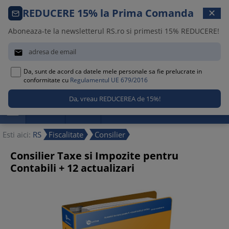
Comanda telefonica · 021 209 45 12
REDUCERE 15% la Prima Comanda
✕
Luni – Vineri, 08:30 – 17:00
Aboneaza-te la newsletterul RS.ro si primesti 15% REDUCERE!


Da, sunt de acord ca datele mele personale sa fie prelucrate in
0
conformitate cu
Regulamentul UE 679/2016

Promotii
Noutati
Reduceri
Esti aici:
RS
Fiscalitate
Consilier
Consilier Taxe si Impozite pentru
Contabili + 12 actualizari