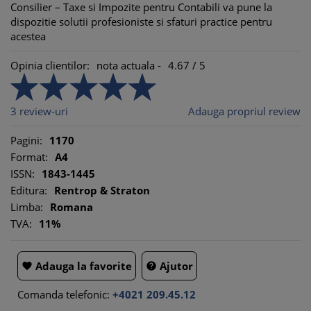
Consilier – Taxe si Impozite pentru Contabili va pune la
dispozitie solutii profesioniste si sfaturi practice pentru
acestea
Opinia clientilor:
nota actuala -
4.67
/
5
3
review-uri
Adauga propriul review
Pagini:
1170
Format:
A4
ISSN:
1843-1445
Editura:
Rentrop & Straton
Limba:
Romana
TVA:
11%
Adauga la favorite
Ajutor


Comanda telefonic:
+4021 209.45.12