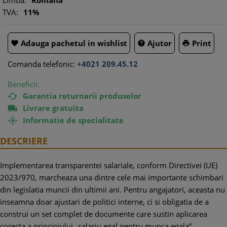
Limba:
Romana
TVA:
11%
Adauga pachetul in wishlist
Ajutor
Print



Comanda telefonic:
+4021 209.45.12
Beneficii:
Garantia returnarii produselor

Livrare gratuita

Informatie de specialitate

DESCRIERE
Implementarea transparentei salariale, conform Directivei (UE)
2023/970, marcheaza una dintre cele mai importante schimbari
din legislatia muncii din ultimii ani. Pentru angajatori, aceasta nu
inseamna doar ajustari de politici interne, ci si obligatia de a
construi un set complet de documente care sustin aplicarea
corecta a principiului „salariu egal pentru munca egala”.