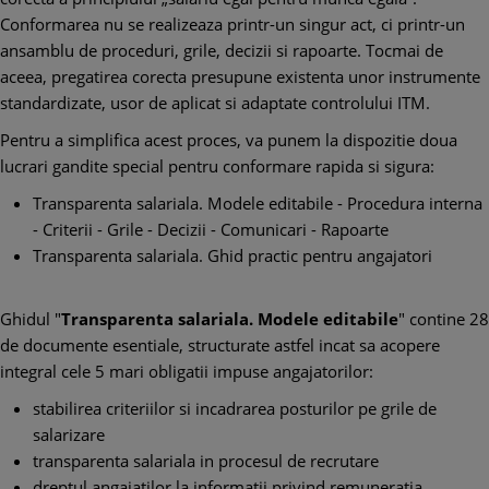
Conformarea nu se realizeaza printr-un singur act, ci printr-un
ansamblu de proceduri, grile, decizii si rapoarte. Tocmai de
aceea, pregatirea corecta presupune existenta unor instrumente
standardizate, usor de aplicat si adaptate controlului ITM.
Pentru a simplifica acest proces, va punem la dispozitie doua
lucrari gandite special pentru conformare rapida si sigura:
Transparenta salariala. Modele editabile - Procedura interna
- Criterii - Grile - Decizii - Comunicari - Rapoarte
Transparenta salariala. Ghid practic pentru angajatori
Ghidul "
Transparenta salariala. Modele editabile
" contine 28
de documente esentiale, structurate astfel incat sa acopere
integral cele 5 mari obligatii impuse angajatorilor:
stabilirea criteriilor si incadrarea posturilor pe grile de
salarizare
transparenta salariala in procesul de recrutare
dreptul angajatilor la informatii privind remuneratia