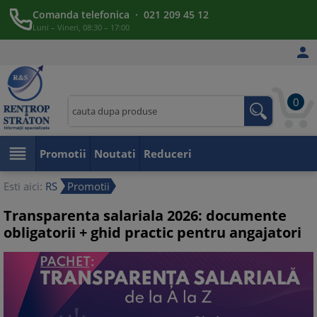
Comanda telefonica · 021 209 45 12
Luni – Vineri, 08:30 – 17:00

0

Promotii
Noutati
Reduceri
Esti aici:
RS
Promotii
Transparenta salariala 2026: documente
obligatorii + ghid practic pentru angajatori