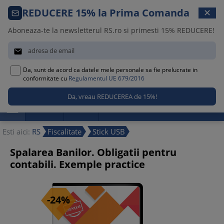
Comanda telefonica · 021 209 45 12
REDUCERE 15% la Prima Comanda
✕
Luni – Vineri, 08:30 – 17:00
Aboneaza-te la newsletterul RS.ro si primesti 15% REDUCERE!


Da, sunt de acord ca datele mele personale sa fie prelucrate in
0
conformitate cu
Regulamentul UE 679/2016

Promotii
Noutati
Reduceri
Esti aici:
RS
Fiscalitate
Stick USB
Spalarea Banilor. Obligatii pentru
contabili. Exemple practice
-24%