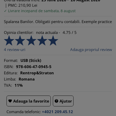
|
PMC: 210,
90
Lei
✓ Livrare incepand de sambata, 8 august
Spalarea Banilor. Obligatii pentru contabili. Exemple practice
Opinia clientilor:
nota actuala -
4.75
/
5
4
review-uri
Adauga propriul review
Format:
USB (Stick)
ISBN:
978-606-47-0945-5
Editura:
Rentrop&Straton
Limba:
Romana
TVA:
11%
Adauga la favorite
Ajutor


Comanda telefonic:
+4021 209.45.12