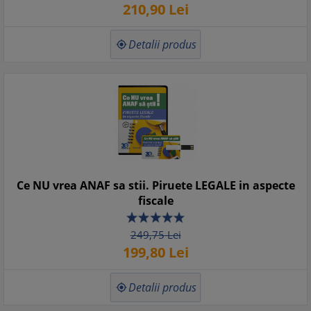
210,
90
Lei
Detalii produs

Ce NU vrea ANAF sa stii. Piruete LEGALE in aspecte
fiscale
249,
75
Lei
199,
80
Lei
Detalii produs
