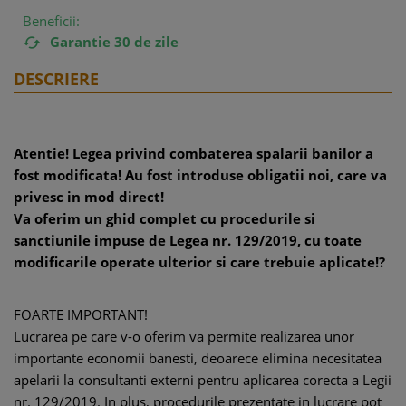
Beneficii:
Garantie 30 de zile

DESCRIERE
Atentie! Legea privind combaterea spalarii banilor a
fost modificata! Au fost introduse obligatii noi, care va
privesc in mod direct!
Va oferim un ghid complet cu procedurile si
sanctiunile impuse de Legea nr. 129/2019, cu toate
modificarile operate ulterior si care trebuie aplicate!?
FOARTE IMPORTANT!
Lucrarea pe care v-o oferim va permite realizarea unor
importante economii banesti, deoarece elimina necesitatea
apelarii la consultanti externi pentru aplicarea corecta a Legii
nr. 129/2019. In plus, procedurile prezentate in lucrare pot