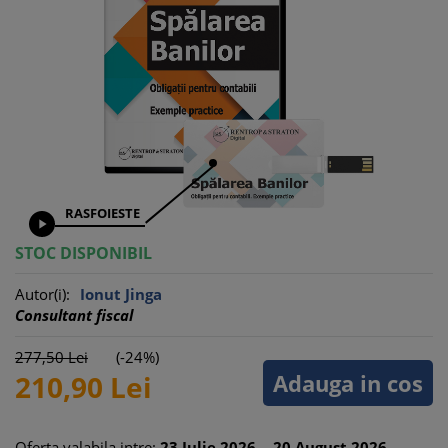
RASFOIESTE

STOC DISPONIBIL
Autor(i):
Ionut Jinga
Consultant fiscal
277,
50
Lei
(-24%)
Adauga in cos
210,
90
Lei
Oferta valabila intre:
23
Iulie
2026
-
20
August
2026