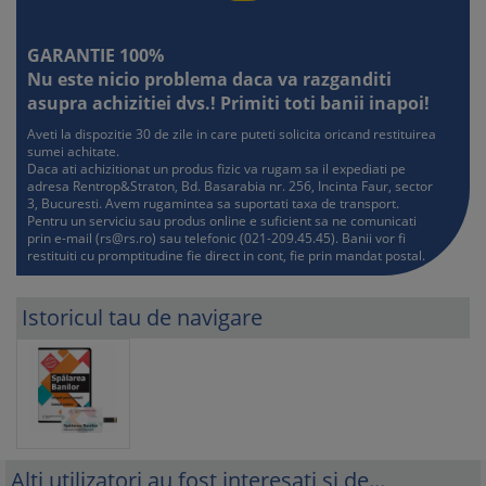
GARANTIE 100%
Nu este nicio problema daca va razganditi
asupra achizitiei dvs.! Primiti toti banii inapoi!
Aveti la dispozitie 30 de zile in care puteti solicita oricand restituirea
sumei achitate.
Daca ati achizitionat un produs fizic va rugam sa il expediati pe
adresa Rentrop&Straton, Bd. Basarabia nr. 256, Incinta Faur, sector
3, Bucuresti. Avem rugamintea sa suportati taxa de transport.
Pentru un serviciu sau produs online e suficient sa ne comunicati
prin e-mail (
rs@rs.ro
) sau telefonic (021-209.45.45). Banii vor fi
restituiti cu promptitudine fie direct in cont, fie prin mandat postal.
Istoricul tau de navigare
Alti utilizatori au fost interesati si de...