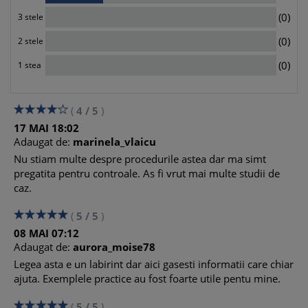
suspecte (RTS)
0
(0)
3 stele
8.2 Metodologia de transmitere a rapoartelor de tranzactii
cu numerar (RTN)
0
(0)
2 stele
9. Model Raport Tranzactii suspecte (RTS)
0
10. Model Raport Tranzactii cu numerar mai mari de 10.000
(0)
1 stea
euro
11. Persoana desemnata
12. Obligatiile companiilor prin prisma Legii privind
(
4
/
5
)
prevenirea si combaterea spalarii banilor
17
MAI
18:02
12.1 Obligatia de evaluare a riscurilor
Adaugat de:
marinela_vlaicu
12.2 Elaborarea de proceduri interne in vederea respectarii
Nu stiam multe despre procedurile astea dar ma simt
Legii 129/2019
pregatita pentru controale. As fi vrut mai multe studii de
12.3 Organizarea functiei de audit intern
caz.
12.4 Instruirea angajatilor - in aplicarea prevederilor Legii
129/2019
(
5
/
5
)
12.5 Masuri de cunoastere a clientelei – Fisa identificare
08
MAI
07:12
client
Adaugat de:
aurora_moise78
12.6 Pastrarea documentelor
Legea asta e un labirint dar aici gasesti informatii care chiar
13. Declaratia privind beneficiarul real
ajuta. Exemplele practice au fost foarte utile pentu mine.
13.1 Ce se intelege prin beneficiar real
13.2 Cine depune declaratia privind beneficiarul real
(
5
/
5
)