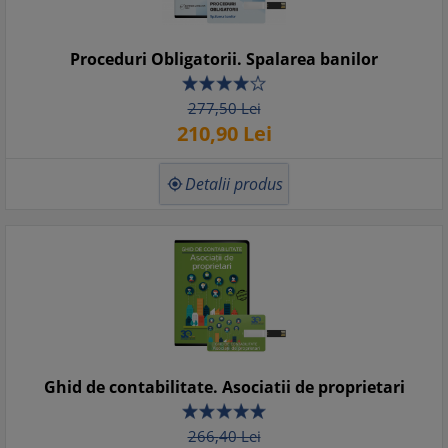
Proceduri Obligatorii. Spalarea banilor
277,
50
Lei
210,
90
Lei
Detalii produs

Ghid de contabilitate. Asociatii de proprietari
266,
40
Lei