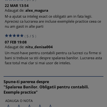
13.3 Sanctiuni pentru nerespectarea obligatiilor care decurg
din declaratia privind beneficiarul real
22
MAR
13:54
13.4 Model Declaratie privind beneficiarii reali
Adaugat de:
alex_magura
14. Procedura de control a ONPCSB
M-a ajutat sa inteleg exact ce obligatii am in fata legii.
15. Contraventii si infractiuni privind nerespectarea Legii
Apreciez ca lucrarea are incluse exemplele practice ceea ce
129/2019
nu am gasit in alte parti
15.1 Contraventii si alte masuri complementare
15.2. Sanctiuni complementare si alte masuri
(
5
/
5
)
15.3 Infractiuni si pedepse
07
FEB
19:08
Adaugat de:
nitu_denisa004
Un must-have pentru contabili pentru ca lucrezi cu firme si
bani si trebuie sa stii despre spalarea banilor. Lucrarea asta
face totul mai clar si mai usor de inteles.
Spune-ti parerea despre
"Spalarea Banilor. Obligatii pentru contabili.
Exemple practice"
ADAUGA O NOTA