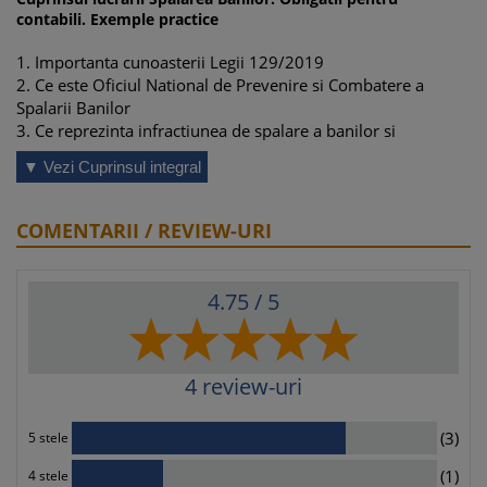
contabili. Exemple practice
1. Importanta cunoasterii Legii 129/2019
2. Ce este Oficiul National de Prevenire si Combatere a
Spalarii Banilor
3. Ce reprezinta infractiunea de spalare a banilor si
infractiunea de finantare a terorismului
▼ Vezi Cuprinsul integral
3.1 Infractiunea de spalare a banilor
3.2 Infractiunea de finantare a terorismului
4. Cine sunt entitatile raportoare
COMENTARII / REVIEW-URI
5. Obligatii de raportare
5.1 Raportul pentru tranzactii suspecte
5.2 Raportarea tranzactiilor care nu prezinta indicatori de
4.75
/ 5
suspiciune
6. Obligatii speciale pentru unele entitati raportoare
7. Cum se inregistreaza o entitate raportoare in evidentele
ONPCSB
4
review-uri
8. Metodologia de transmitere a rapoartelor privind
tranzactiile suspecte si a tranzactiilor cu sume in numerar
3
(3)
5 stele
mai mari de 10.000 euro (Ordin ONPCSB nr 14/2021)
1
8.1 Metodologia de transmitere a rapoartelor de tranzactii
(1)
4 stele