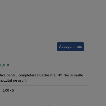
Adauga in cos
august
tice pentru completarea Declaratiei 101 dar si multe
pozitul pe profit!
5.00
/
5