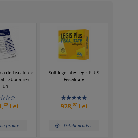
a de Fiscalitate
Soft legislativ Legis PLUS
scal - abonament
Fiscalitate
 luni
20
07
1,
Lei
928,
Lei
lii produs
Detalii produs
