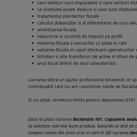
care venituri sunt impozabile si care venituri N
ce cheltuieli puteti deduce si care sunt cheltuiel
tratamentul pierderilor fiscale
calculul dobanzilor si al diferentelor de curs val
amortizarea fiscala
reducerile si scutirile de impozit pe profit
evidenta fiscala a vanzarilor cu plata in rate
valoarea fiscala in cazul efectuarii operatiunilor
lichidari si alte transferuri de active si titluri de
anul fiscal diferit de anul calendaristic
Lucrarea ofera un ajutor profesionist binevenit, in sp
contribuabil care nu are cunostinte solide de fiscalitat
Si nu uitati, termenul-limita pentru depunerea D101 e
Daca iti place lucrarea
Declaratia 101. Capcanele anul
sa selecteze cele mai bune produse, bazandu-se atat pe com
cumperi online din orice oras in care te afli lucrarea
Dec