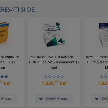
ESATI SI DE...
 si Impozite
Revista de TVA. Noutati fiscale
Revista Roman
abili + 12
si studii de caz - abonament 12
si Control fi
izari
luni
12
00
75
Lei
1.026,
Lei
1.02
i produs
Detalii produs
Deta

