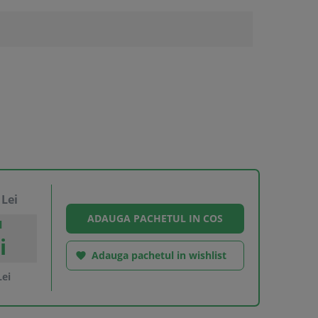
Lei
l
i
Adauga pachetul in wishlist

ei