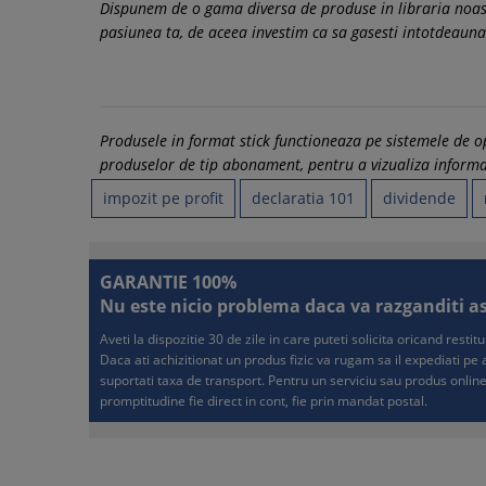
Dispunem de o gama diversa de produse in libraria noast
pasiunea ta, de aceea investim ca sa gasesti intotdeauna 
Produsele in format stick functioneaza pe sistemele de
produselor de tip abonament, pentru a vizualiza informati
impozit pe profit
declaratia 101
dividende
GARANTIE 100%
Nu este nicio problema daca va razganditi asup
Aveti la dispozitie 30 de zile in care puteti solicita oricand resti
Daca ati achizitionat un produs fizic va rugam sa il expediati p
suportati taxa de transport. Pentru un serviciu sau produs online
promptitudine fie direct in cont, fie prin mandat postal.