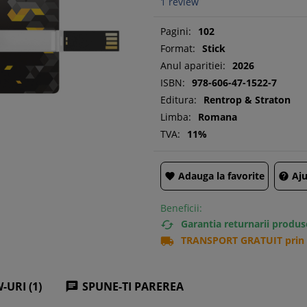
1
review
Pagini:
102
Format:
Stick
Anul aparitiei:
2026
ISBN:
978-606-47-1522-7
Editura:
Rentrop & Straton
Limba:
Romana
TVA:
11%
Adauga la favorite
Aju


Beneficii:
Garantia returnarii produs

TRANSPORT GRATUIT prin c

-URI (1)
SPUNE-TI PAREREA
