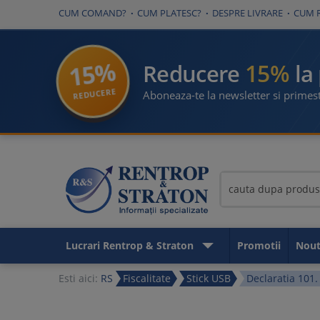
CUM COMAND?
CUM PLATESC?
DESPRE LIVRARE
CUM 
15%
15%
Reducere
la
REDUCERE
Aboneaza-te la newsletter si primest
Lucrari Rentrop & Straton
Promotii
Nout
Esti aici:
RS
Fiscalitate
Stick USB
Declaratia 101