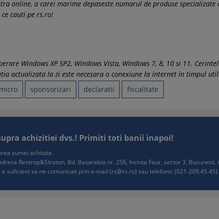
ra online, a carei marime depaseste numarul de produse specializate di
ce cauti pe rs.ro!
 operare Windows XP SP2, Windows Vista, Windows 7, 8, 10 si 11. Cerin
a actualizata la zi este necesara o conexiune la internet in timpul utili
micro
sponsorizari
declaratii
fiscalitate
ra achizitiei dvs.! Primiti toti banii inapoi!
tuirea sumei achitate.
e adresa Rentrop&Straton, Bd. Basarabia nr. 256, Incinta Faur, sector 3, Bucurest
 e suficient sa ne comunicati prin e-mail (
rs@rs.ro
) sau telefonic (021-209.45.45). 