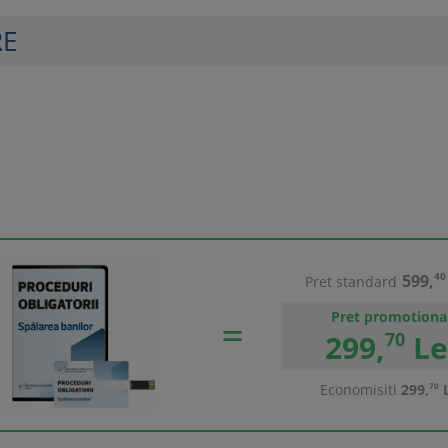
RE
599,
40
Pret standard
Pret promotiona
299,
70
Le
Economisiti
299,
70
L