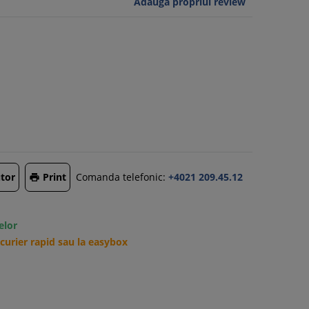
Adauga propriul review
tor
Print
Comanda telefonic:
+4021 209.45.12

elor
urier rapid sau la easybox