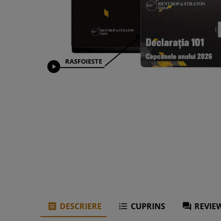
RASFOIESTE

DESCRIERE
CUPRINS
REVIEW


