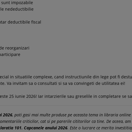
U sunt impozabile
ile nedeductibilie
utar deductibile fiscal
 de reorganizari
 participare
ecial in situatiile complexe, cand instructiunile din lege pot fi des
e. Va invitam sa o consultati si sa va convingeti de utilitatea ei!
ste 25 iunie 2026! Iar intarzierile sau greselile in completare se 
ui 2026
, poti gasi mai multe produse pe aceasta tema in libraria online 
entariile criticilor, cat si pe parerile cititorilor ca tine. De aceea, am 
laratia 101. Capcanele anului 2026
. Este o lucrare ce merita investitia