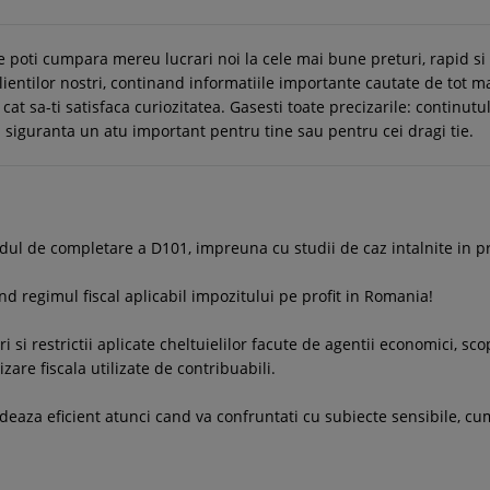
e poti cumpara mereu lucrari noi la cele mai bune preturi, rapid s
entilor nostri, continand informatiile importante cautate de tot m
r cat sa-ti satisfaca curiozitatea. Gasesti toate precizarile: continut
 cu siguranta un atu important pentru tine sau pentru cei dragi tie.
ul de completare a D101, impreuna cu studii de caz intalnite in pra
nd regimul fiscal aplicabil impozitului pe profit in Romania!
i si restrictii aplicate cheltuielilor facute de agentii economici, scop
are fiscala utilizate de contribuabili.
deaza eficient atunci cand va confruntati cu subiecte sensibile, cum