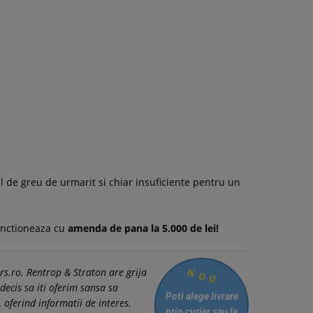
tul de greu de urmarit si chiar insuficiente pentru un
sanctioneaza cu
amenda de pana la 5.000 de lei!
N
rs.ro. Rentrop & Straton are grija
O
U
decis sa iti oferim sansa sa
Poti alege livrare
, oferind informatii de interes.
prin curier
sau la