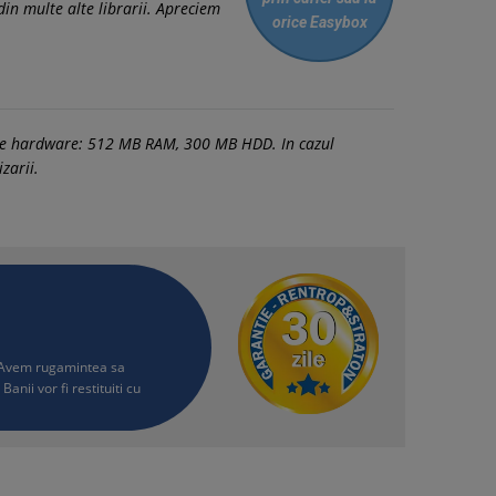
n multe alte librarii. Apreciem
orice Easybox
tele hardware: 512 MB RAM, 300 MB HDD. In cazul
zarii.
i. Avem rugamintea sa
Banii vor fi restituiti cu