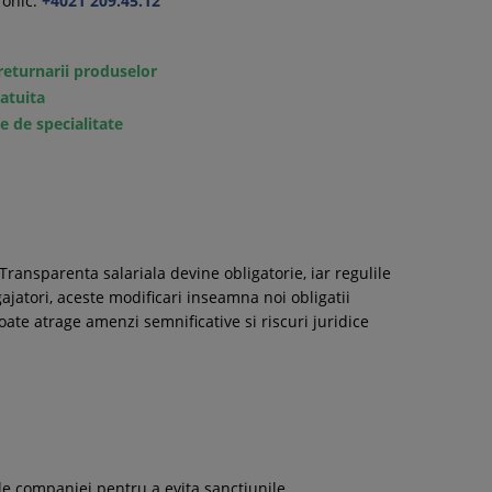
onic:
+4021 209.45.12
returnarii produselor
ratuita
e de specialitate
ransparenta salariala devine obligatorie, iar regulile
gajatori, aceste modificari inseamna noi obligatii
ate atrage amenzi semnificative si riscuri juridice
 ale companiei pentru a evita sanctiunile.