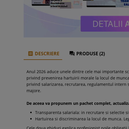
DESCRIERE
PRODUSE (2)


Anul 2026 aduce unele dintre cele mai importante schi
privind prevenirea hartuirii morale la locul de munca 
privind salarizarea, recrutarea, regulamentul intern 
majore.
De aceea va propunem un pachet complet, actualizat
Transparenta salariala: in recrutare si selectie s
Hartuirea si discriminarea la locul de munca. Legi
Cele doua ghiduri explica profesionist noile obligatii 