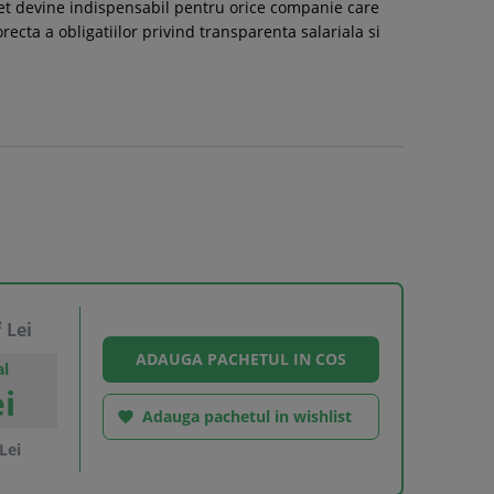
achet devine indispensabil pentru orice companie care
ecta a obligatiilor privind transparenta salariala si
2
Lei
l
i
Adauga pachetul in wishlist

Lei