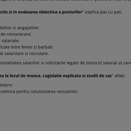
ectie si in evaluarea obiectiva a posturilor
" explica pas cu pas:
tilor si angajatilor;
le de remunerare;
 salariale;
icate intre femei si barbati;
de salarizare si recrutare.
tialitatea salariilor si solicitarile legate de istoricul salarial al can
a la locul de munca. Legislatie explicata si studii de caz
" aflati:
Intern;
misia pentru solutionarea sesizarilor;