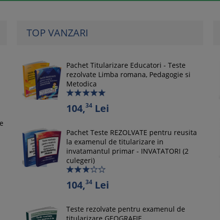
TOP VANZARI
Pachet Titularizare Educatori - Teste
rezolvate Limba romana, Pedagogie si
Metodica
34
104,
Lei
le
Pachet Teste REZOLVATE pentru reusita
la examenul de titularizare in
invatamantul primar - INVATATORI (2
culegeri)
34
104,
Lei
Teste rezolvate pentru examenul de
titularizare GEOGRAFIE