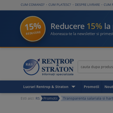
CUM COMAND?
CUM PLATESC?
DESPRE LIVRARE
CUM 
15%
15%
Reducere
la
REDUCERE
Aboneaza-te la newsletter si primest
Lucrari Rentrop & Straton
Promotii
Nout
Esti aici:
RS
Promotii
Transparenta salariala si har