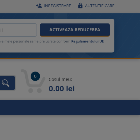


INREGISTRARE
AUTENTIFICARE
ACTIVEAZA REDUCEREA
ele mele personale sa fie prelucrate conform
Regulamentului UE
0
Cosul meu:
0.00 lei
unca