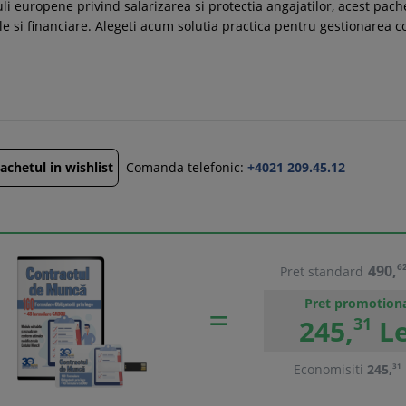
reguli europene privind salarizarea si protectia angajatilor, acest p
e si financiare. Alegeti acum solutia practica pentru gestionarea cor
chetul in wishlist
Comanda telefonic:
+4021 209.45.12
490,
6
Pret standard
Pret promotiona
245,
31
Le
Economisiti
245,
31