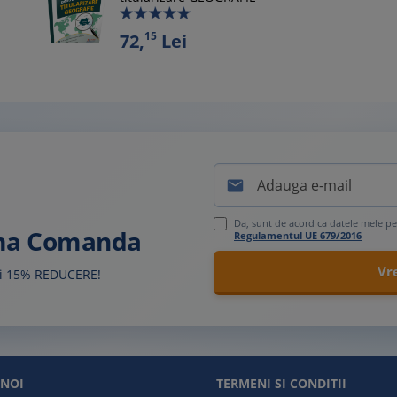
15
72,
Lei

Da, sunt de acord ca datele mele pe
ima Comanda
Regulamentul UE 679/2016
sti 15% REDUCERE!
 NOI
TERMENI SI CONDITII