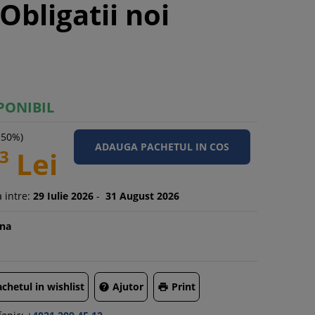
Obligatii noi
PONIBIL
-50%)
3
Lei
 intre:
29
Iulie
2026
-
31
August
2026
na
chetul in wishlist
Ajutor
Print

