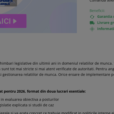
Comanda telef
Beneficii:
Garantia 

Livrare g

Informati

mbari legislative din ultimii ani in domeniul relatiilor de munca. T
sunt tot mai stricte si mai atent verificate de autoritati. Pentru an
si gestionarea relatiilor de munca. Orice eroare de implementare po
 pentru 2026, format din doua lucrari esentiale:
i in evaluarea obiectiva a posturilor
slatie explicata si studii de caz
legale si va arata concret ce trebuie modificat in politicile interne