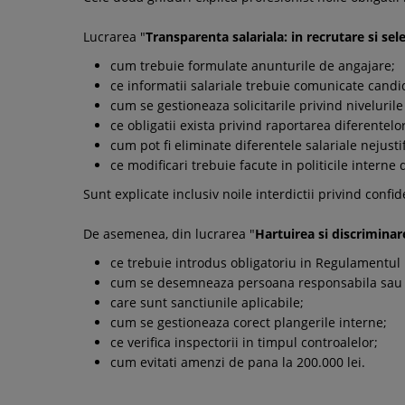
Lucrarea "
Transparenta salariala: in recrutare si sel
cum trebuie formulate anunturile de angajare;
ce informatii salariale trebuie comunicate candida
cum se gestioneaza solicitarile privind niveluri
ce obligatii exista privind raportarea diferentelor
cum pot fi eliminate diferentele salariale nejustif
ce modificari trebuie facute in politicile interne 
Sunt explicate inclusiv noile interdictii privind confiden
De asemenea, din lucrarea "
Hartuirea si discriminare
ce trebuie introdus obligatoriu in Regulamentul 
cum se desemneaza persoana responsabila sau co
care sunt sanctiunile aplicabile;
cum se gestioneaza corect plangerile interne;
ce verifica inspectorii in timpul controalelor;
cum evitati amenzi de pana la 200.000 lei.