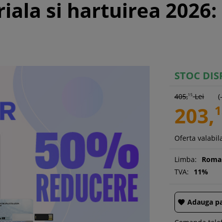
ala si hartuirea 2026: 
STOC DIS
405,
15
Lei
(
203,
1
Oferta valabila
Limba:
Roma
TVA:
11%
Adauga pa
