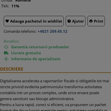
Limba:
Romana
TVA:
11%
Adauga pachetul in wishlist
Ajutor
Print



Comanda telefonic:
+4021 209.45.12
Beneficii:
Garantia returnarii produselor

Livrare gratuita

Informatie de specialitate

DESCRIERE
Digitalizarea accelerata a raportarilor fiscale si obligatiile tot mai
stricte privind evidenta patrimoniului transforma activitatea
contabila intr-un proces complex, unde orice eroare poate
genera sanctiuni sau blocaje administrative.
Pentru a lucra rapid, corect si eficient, va propunem un pachet
format din doua lucrari esentiale pentru activitatea contabila in