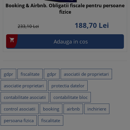
Booking & Airbnb. Obligatii fiscale pentru persoane
fizice
188,
70
Lei
233,
10
Lei

Adauga in cos
gdpr
fiscalitate
gdpr
asociatii de proprietari
asociatie proprietari
protectia datelor
contabilitate asociatii
contabilitate bloc
control asociatii
booking
airbnb
inchiriere
persoana fizica
fiscalitate