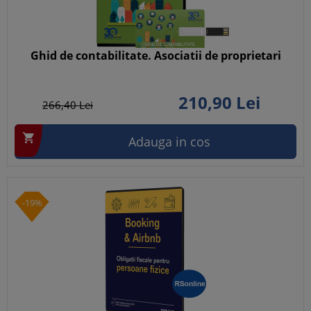
Ghid de contabilitate. Asociatii de proprietari
210,
90
Lei
266,
40
Lei

Adauga in cos
-19%