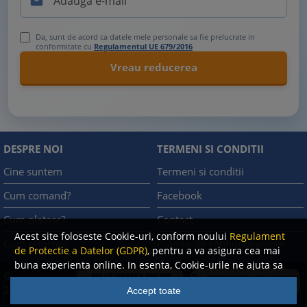

Da, sunt de acord ca datele mele personale sa fie prelucrate in
conformitate cu
Regulamentul UE 679/2016
DESPRE NOI
TERMENI SI CONDITII
Cine suntem
Termeni si conditii
Cum comand?
Facebook
Cum platesc?
Contact
Acest site foloseste Cookie-uri, conform noului
Regulament
Cum returnez
Politica de confidentialitate
de Protectie a Datelor (GDPR)
, pentru a va asigura cea mai
buna experienta online. In esenta, Cookie-urile ne ajuta sa
©
imbunatatim continutul de pe site, oferindu-va dvs.,
A.N.P.C.
2008
Accept toate
cititorul, o experienta online personalizata si mult mai
-