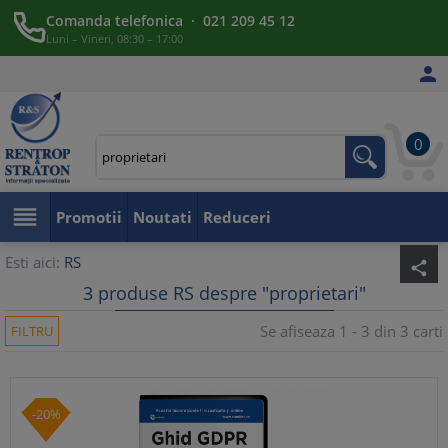
Comanda telefonica · 021 209 45 12
Luni – Vineri, 08:30 – 17:00

0

Promotii
Noutati
Reduceri
Esti aici:
RS
share
3 produse RS despre "proprietari"
Se afiseaza 1 - 3 din 3 carti
FILTRU
-20%