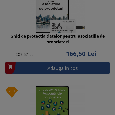
Ghid de protectia datelor pentru asociatiile de
proprietari
166,
50
Lei
207,
57
Lei

Adauga in cos
-21%