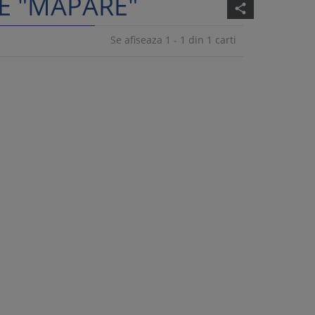
E "MAPARE"
share
Se afiseaza 1 - 1 din 1 carti