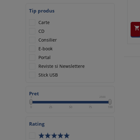
Tip produs
Carte

CD
Consilier
E-book
Portal
Reviste si Newslettere
Stick USB
Pret
0
2500
0
25
50
75
100
Rating