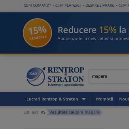
CUM COMAND?
CUM PLATESC?
DESPRE LIVRARE
CUM 
15%
15%
Reducere
la
REDUCERE
Aboneaza-te la newsletter si primest
Lucrari Rentrop & Straton
Promotii
Nout
Esti aici:
RS
Rezultate cautare mapare