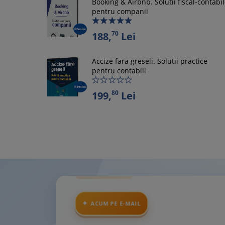
Booking & Airbnb. Solutii fiscal-contabi
pentru companii
70
188,
Lei
Accize fara greseli. Solutii practice
pentru contabili
80
199,
Lei
ACUM PE E-MAIL