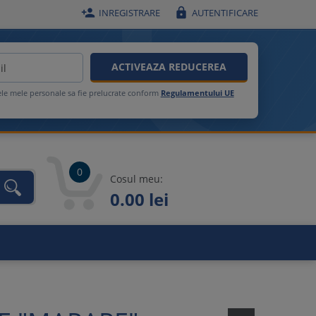


INREGISTRARE
AUTENTIFICARE
ACTIVEAZA REDUCEREA
ele mele personale sa fie prelucrate conform
Regulamentului UE
0
Cosul meu:
0.00 lei
unca