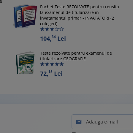
le
Pachet Teste REZOLVATE pentru reusita
la examenul de titularizare in
invatamantul primar - INVATATORI (2
culegeri)
34
104,
Lei
Teste rezolvate pentru examenul de
titularizare GEOGRAFIE
15
72,
Lei
