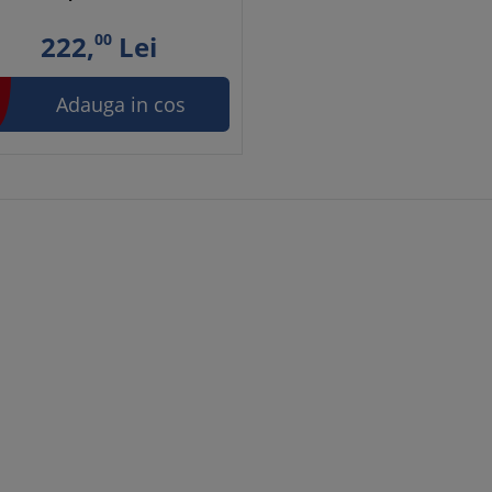
222,
00
Lei
Adauga in cos