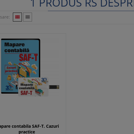
1 PRODUS RS DESPR
isare:


pare contabila SAF-T. Cazuri
practice