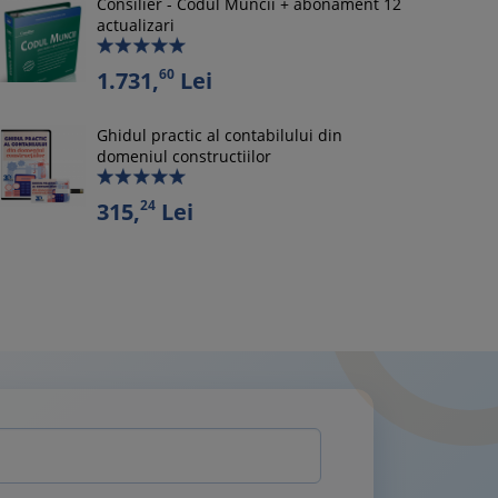
Consilier - Codul Muncii + abonament 12
actualizari
60
1.731,
Lei
Ghidul practic al contabilului din
domeniul constructiilor
24
315,
Lei