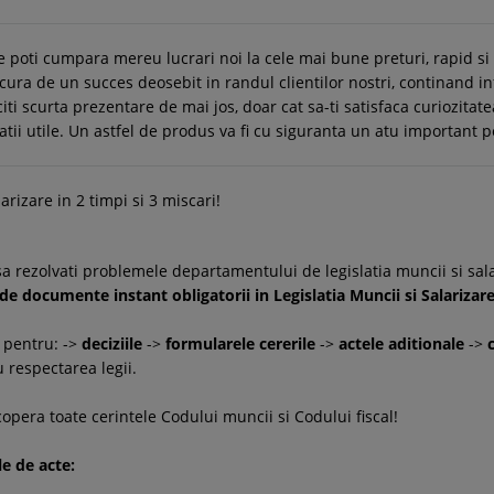
e poti cumpara mereu lucrari noi la cele mai bune preturi, rapid s
ura de un succes deosebit in randul clientilor nostri, continand i
citi scurta prezentare de mai jos, doar cat sa-ti satisfaca curiozitate
matii utile. Un astfel de produs va fi cu siguranta un atu important p
rizare in 2 timpi si 3 miscari!
a rezolvati problemele departamentului de legislatia muncii si sal
 de documente instant obligatorii in Legislatia Muncii si Salarizare
pentru: ->
deciziile
->
formularele
cererile
->
actele aditionale
->
 respectarea legii.
pera toate cerintele Codului muncii si Codului fiscal!
le de acte: