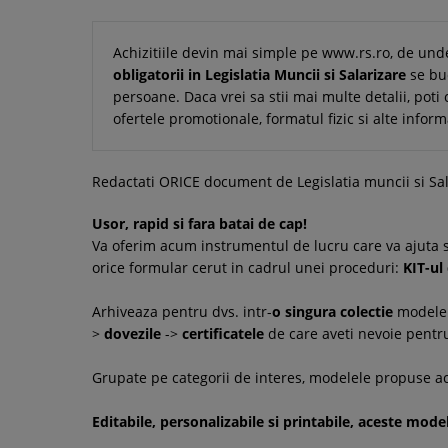
Achizitiile devin mai simple pe www.rs.ro, de und
obligatorii in Legislatia Muncii si Salarizare
se buc
persoane. Daca vrei sa stii mai multe detalii, poti 
ofertele promotionale, formatul fizic si alte infor
Redactati ORICE document de Legislatia muncii si Sala
Usor, rapid si fara batai de cap!
Va oferim acum instrumentul de lucru care va ajuta s
orice formular cerut in cadrul unei proceduri:
KIT-ul
Arhiveaza pentru dvs. intr-
o singura colectie
modele 
>
dovezile
->
certificatele
de care aveti nevoie pentru
Grupate pe categorii de interes, modelele propuse aco
Editabile, personalizabile si printabile, aceste mode