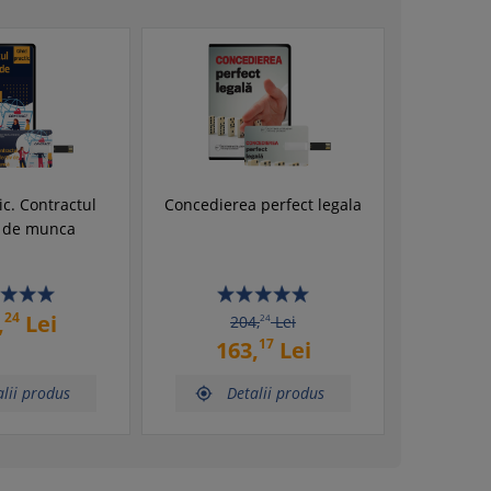
ic. Contractul
Concedierea perfect legala
v de munca
24
,
Lei
204,
24
Lei
17
163,
Lei
lii produs
Detalii produs
