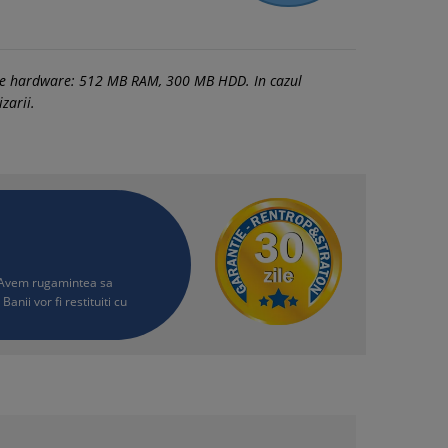
tele hardware: 512 MB RAM, 300 MB HDD. In cazul
zarii.
i. Avem rugamintea sa
Banii vor fi restituiti cu