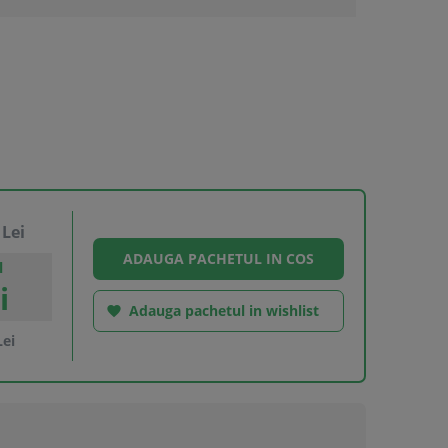
Lei
l
i
Adauga pachetul in wishlist

ei