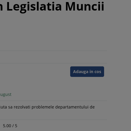
n Legislatia Muncii
Adauga in cos
august
juta sa rezolvati problemele departamentului de
5.00
/
5