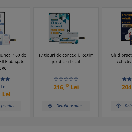
Munca. 160 de
17 tipuri de concedii. Regim
Ghid pract
ILE obligatorii
juridic si fiscal
colecti
lege
45
216,
Lei
204
Lei
4
Lei
i produs
Detalii produs
Deta

