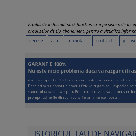
Produsele in format stick functioneaza pe sistemele de
produselor de tip abonament, pentru a vizualiza informati
decizie
acte
formulare
contracte
preavi
GARANTIE 100%
Nu este nicio problema daca va razganditi asup
Aveti la dispozitie 30 de zile in care puteti solicita oricand resti
Daca ati achizitionat un produs fizic va rugam sa il expediati p
suportati taxa de transport. Pentru un serviciu sau produs online
promptitudine fie direct in cont, fie prin mandat postal.
ISTORICUL TAU DE NAVIGA