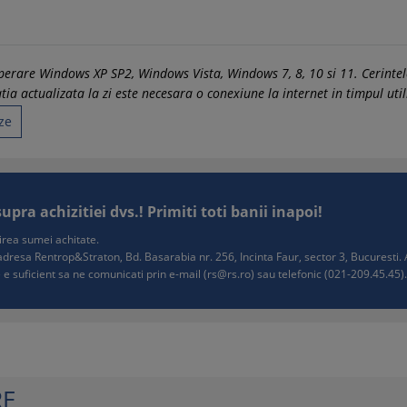
 operare Windows XP SP2, Windows Vista, Windows 7, 8, 10 si 11. Cerin
a actualizata la zi este necesara o conexiune la internet in timpul utili
ze
ra achizitiei dvs.! Primiti toti banii inapoi!
tuirea sumei achitate.
e adresa Rentrop&Straton, Bd. Basarabia nr. 256, Incinta Faur, sector 3, Bucurest
 e suficient sa ne comunicati prin e-mail (
rs@rs.ro
) sau telefonic (021-209.45.45). 
RE