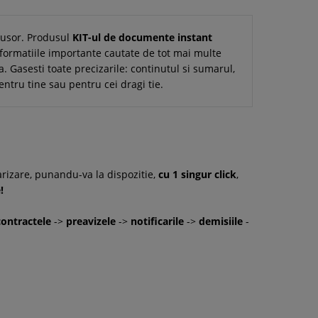
i usor. Produsul
KIT-ul de documente instant
nformatiile importante cautate de tot mai multe
a. Gasesti toate precizarile: continutul si sumarul,
entru tine sau pentru cei dragi tie.
arizare, punandu-va la dispozitie,
cu 1 singur click
,
!
contractele
->
preavizele
->
notificarile
->
demisiile
-