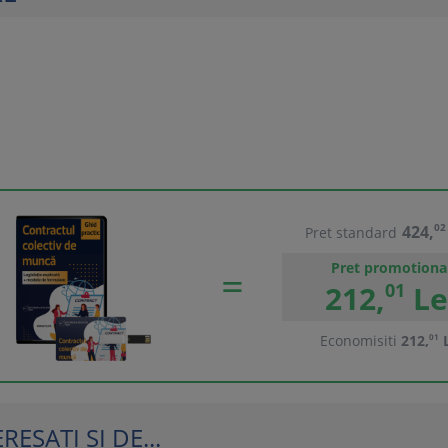
424,
02
Pret standard
Pret promotiona
212,
01
Le
Economisiti
212,
01
L
ESATI SI DE...