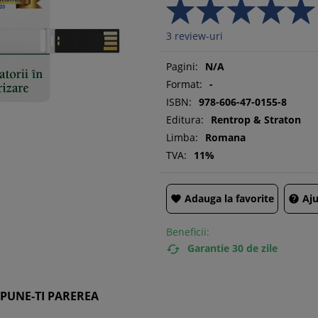
3
review-uri
Pagini:
N/A
Format:
-
ISBN:
978-606-47-0155-8
Editura:
Rentrop & Straton
Limba:
Romana
TVA:
11%
Adauga la favorite
Aju


Beneficii:
Garantie 30 de zile

SPUNE-TI PAREREA