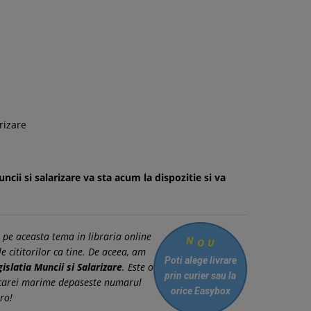
rizare
cii si salarizare va sta acum la dispozitie si va
N
O
 pe aceasta tema in libraria online
U
e cititorilor ca tine. De aceea, am
Poti alege livrare
islatia Muncii si Salarizare
. Este o
prin curier
sau la
 a carei marime depaseste numarul
orice Easybox
ro!