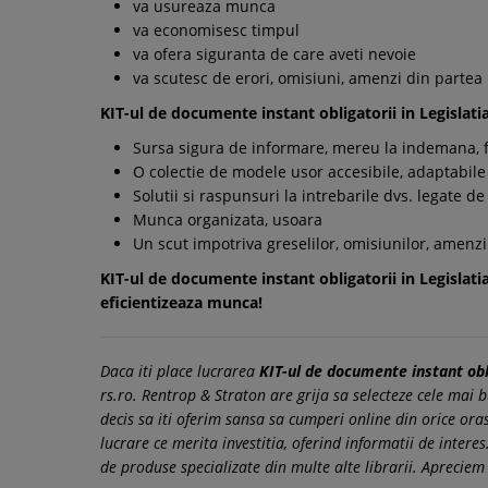
va usureaza munca
va economisesc timpul
va ofera siguranta de care aveti nevoie
va scutesc de erori, omisiuni, amenzi din partea
KIT-ul de documente instant obligatorii in Legislatia
Sursa sigura de informare, mereu la indemana, f
O colectie de modele usor accesibile, adaptabile l
Solutii si raspunsuri la intrebarile dvs. legate d
Munca organizata, usoara
Un scut impotriva greselilor, omisiunilor, amenzi
KIT-ul de documente instant obligatorii in Legislatia
eficientizeaza munca!
Daca iti place lucrarea
KIT-ul de documente instant obli
rs.ro. Rentrop & Straton are grija sa selecteze cele mai b
decis sa iti oferim sansa sa cumperi online din orice oras
lucrare ce merita investitia, oferind informatii de inte
de produse specializate din multe alte librarii. Apreciem