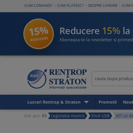
CUM COMAND?
CUM PLATESC?
DESPRE LIVRARE
CUM 
15%
15%
Reducere
la
REDUCERE
Aboneaza-te la newsletter si primest
Lucrari Rentrop & Straton
Promotii
Nout
Esti aici:
RS
Legislatia muncii
Stick USB
KIT-ul d