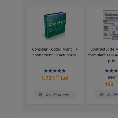
Consilier - Codul Muncii +
Contractul de 
abonament 12 actualizari
formulare EDITAB
prin 
60
1.731,
Lei
241,
98
1
193,
Detalii produs
Detali

