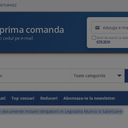
RETURNEZ
Emailul tau
 prima comanda

i codul pe e-mail
Sunt de acord ca dat
679/2016
.
Toate categoriile
Toate categoriile
Educationale
Legislatia muncii
Contabilitate
Fiscalitate
GDPR
Idei de afaceri
Resurse umane
Securitate si Sanatate in M
Carti utile
Sanatate
Administratie publica
Carti de parenting
Carti despre sport
Taxe si impozite
ati
Top vanzari
Reduceri
Aboneaza-te la newsletter
e documente instant obligatorii in Legislatia Muncii si Salarizare