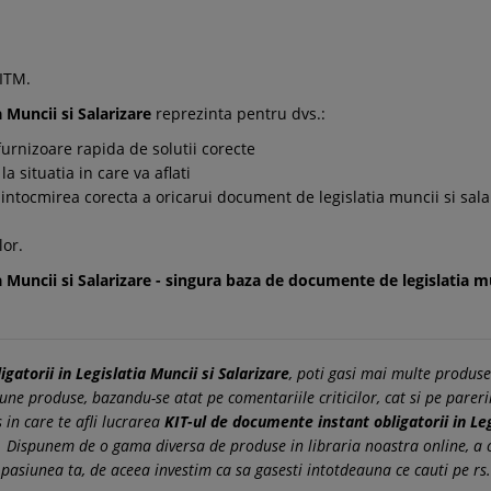
 ITM.
 Muncii si Salarizare
reprezinta pentru dvs.:
urnizoare rapida de solutii corecte
a situatia in care va aflati
e intocmirea corecta a oricarui document de legislatia muncii si sala
lor.
 Muncii si Salarizare
- singura baza de documente de legislatia mun
gatorii in Legislatia Muncii si Salarizare
, poti gasi mai multe produse
une produse, bazandu-se atat pe comentariile criticilor, cat si pe pareril
 in care te afli lucrarea
KIT-ul de documente instant obligatorii in Leg
res. Dispunem de o gama diversa de produse in libraria noastra online,
 pasiunea ta, de aceea investim ca sa gasesti intotdeauna ce cauti pe rs.