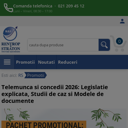
Comanda telefonica · 021 209 45 12
Luni – Vineri, 08:30 – 17:00

0

Promotii
Noutati
Reduceri
Esti aici:
RS
Promotii
Telemunca si concedii 2026: Legislatie
explicata, Studii de caz si Modele de
documente