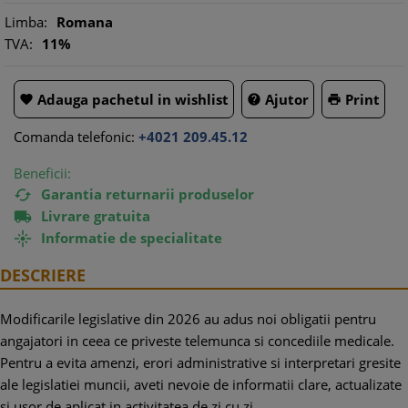
Limba:
Romana
TVA:
11%
Adauga pachetul in wishlist
Ajutor
Print



Comanda telefonic:
+4021 209.45.12
Beneficii:
Garantia returnarii produselor

Livrare gratuita

Informatie de specialitate

DESCRIERE
Modificarile legislative din 2026 au adus noi obligatii pentru
angajatori in ceea ce priveste telemunca si concediile medicale.
Pentru a evita amenzi, erori administrative si interpretari gresite
ale legislatiei muncii, aveti nevoie de informatii clare, actualizate
si usor de aplicat in activitatea de zi cu zi.