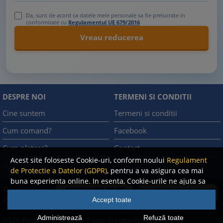
Da, sunt de acord ca datele mele personale sa fie prelucrate in
conformitate cu
Regulamentul UE 679/2016
DESPRE NOI
TERMENI SI CONDITII
Cine suntem
Termeni si conditii
Cum comand?
Facebook
Cum platesc?
Contact
Acest site foloseste Cookie-uri, conform noului
Regulament
Cum returnez
Politica de confidentialitate
de Protectie a Datelor (GDPR)
, pentru a va asigura cea mai
buna experienta online. In esenta, Cookie-urile ne ajuta sa
©
imbunatatim continutul de pe site, oferindu-va dvs.,
A.N.P.C.
2008
Accept toate
cititorul, o experienta online personalizata si mult mai
-
rapida. Ele sunt folosite doar de site-ul nostru si partenerii
Administrează
Refuză toate
2026 Rentrop & Straton
Toate drepturile rezervate
nostri de incredere. Click
AICI
pentru detalii despre politica