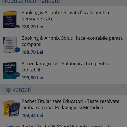
Produse recomandate
Booking & Airbnb. Obligatii fiscale pentru
persoane fizice
188,
70
Lei
Booking & Airbnb. Solutii fiscal-contabile pentru
companii
188,
70
Lei
Accize fara greseli. Solutii practice pentru
contabili
199,
80
Lei
Top vanzari
Pachet Titularizare Educatori - Teste rezolvate
Limba romana, Pedagogie si Metodica
104,
34
Lei
Pachet Teste REZOLVATE pentru reusita la