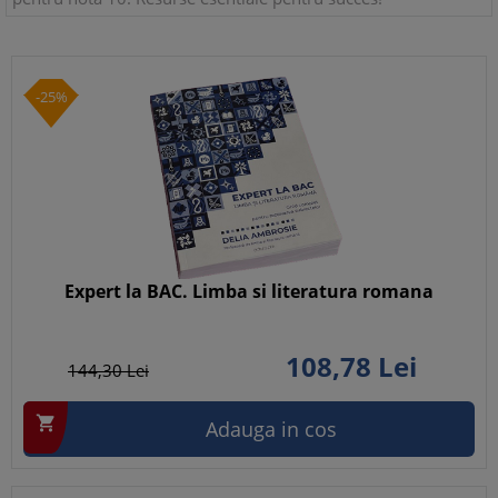
-25%
Expert la BAC. Limba si literatura romana
108,
78
Lei
144,
30
Lei

Adauga in cos