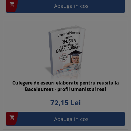

Adauga in cos
Culegere de eseuri elaborate pentru reusita la
Bacalaureat - profil umanist si real
72,
15
Lei

Adauga in cos