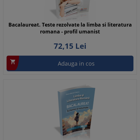
Bacalaureat. Teste rezolvate la limba si literatura
romana - profil umanist
72,
15
Lei

Adauga in cos