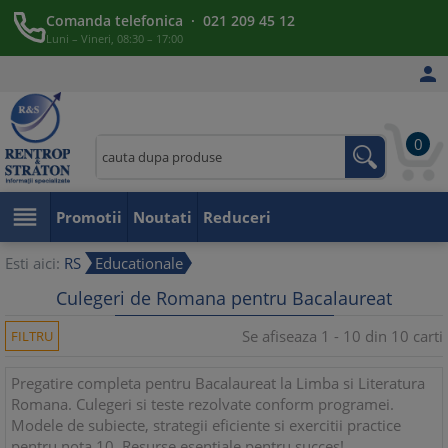
Comanda telefonica · 021 209 45 12
Luni – Vineri, 08:30 – 17:00

0

Promotii
Noutati
Reduceri
Esti aici:
RS
Educationale
Culegeri de Romana pentru Bacalaureat
Se afiseaza 1 - 10 din 10 carti
FILTRU
Pregatire completa pentru Bacalaureat la Limba si Literatura
Romana. Culegeri si teste rezolvate conform programei.
Modele de subiecte, strategii eficiente si exercitii practice
pentru nota 10. Resurse esentiale pentru succes!