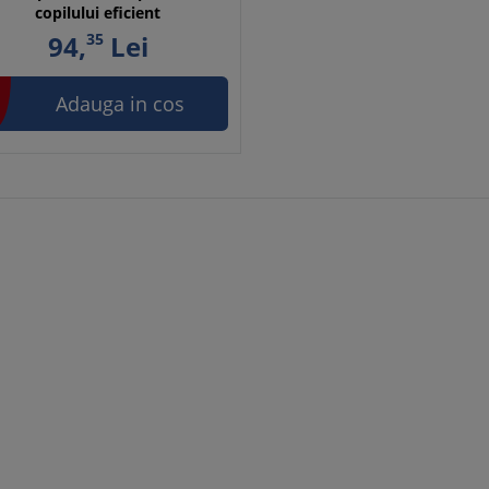
copilului eficient
94,
35
Lei
Adauga in cos