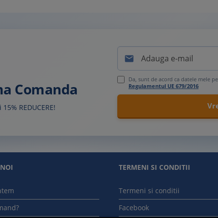

Da, sunt de acord ca datele mele pe
ima Comanda
Regulamentul UE 679/2016
sti 15% REDUCERE!
 NOI
TERMENI SI CONDITII
ntem
Termeni si conditii
mand?
Facebook