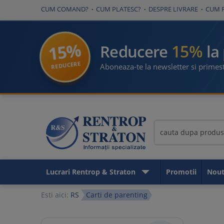
CUM COMAND?
CUM PLATESC?
DESPRE LIVRARE
CUM 
15%
15%
Reducere
la
REDUCERE
Aboneaza-te la newsletter si primest
Lucrari Rentrop & Straton
Promotii
Nout
Esti aici:
RS
Carti de parenting