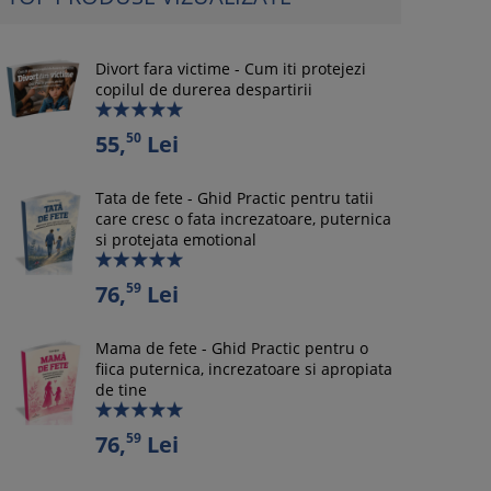
Divort fara victime - Cum iti protejezi
copilul de durerea despartirii
50
55,
Lei
Tata de fete - Ghid Practic pentru tatii
care cresc o fata increzatoare, puternica
si protejata emotional
59
76,
Lei
Mama de fete - Ghid Practic pentru o
fiica puternica, increzatoare si apropiata
de tine
59
76,
Lei