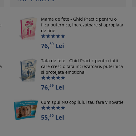
Mama de fete - Ghid Practic pentru o
a
fiica puternica, increzatoare si apropiata
de tine
59
76,
Lei
Tata de fete - Ghid Practic pentru tatii
a
care cresc o fata increzatoare, puternica
si protejata emotional
59
76,
Lei
Cum spui NU copilului tau fara vinovatie
50
55,
Lei