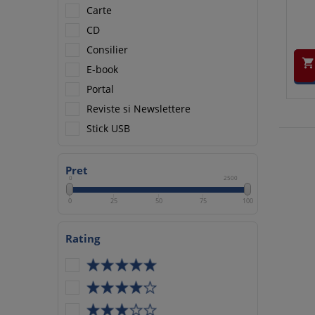
Carte
CD
Consilier

E-book
Portal
Reviste si Newslettere
Stick USB
Pret
0
2500
0
25
50
75
100
Rating