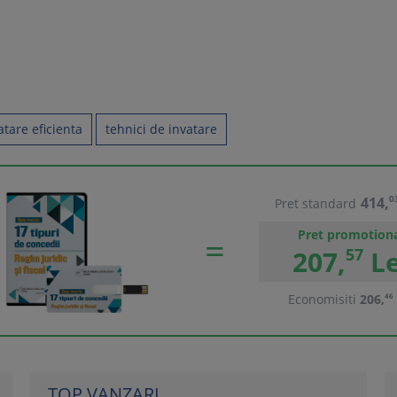
atare eficienta
tehnici de invatare
414,
0
Pret standard
Pret promotion
207,
57
Le
Economisiti
206,
46
TOP VANZARI