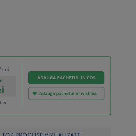
3
Lei
al
i
Adauga pachetul in wishlist

Lei
TOP PRODUSE VIZUALIZATE