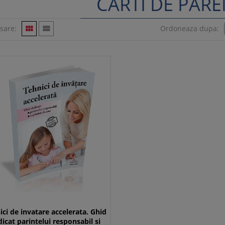
CARTI DE PAR
isare:


Ordoneaza dupa:
ici de invatare accelerata. Ghid
icat parintelui responsabil si