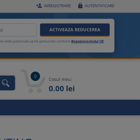


INREGISTRARE
AUTENTIFICARE
ACTIVEAZA REDUCEREA
ele mele personale sa fie prelucrate conform
Regulamentului UE
0
Cosul meu:
0.00 lei
unca