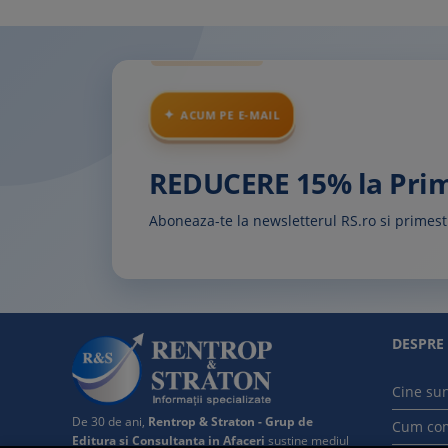
ACUM PE E-MAIL
REDUCERE 15% la Pr
Aboneaza-te la newsletterul RS.ro si prime
DESPRE
Cine su
De 30 de ani,
Rentrop & Straton - Grup de
Cum co
Editura si Consultanta in Afaceri
sustine mediul