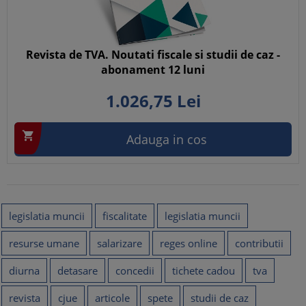
Revista de TVA. Noutati fiscale si studii de caz -
abonament 12 luni
1.026,
75
Lei

Adauga in cos
legislatia muncii
fiscalitate
legislatia muncii
resurse umane
salarizare
reges online
contributii
diurna
detasare
concedii
tichete cadou
tva
revista
cjue
articole
spete
studii de caz