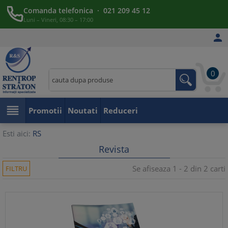
Comanda telefonica · 021 209 45 12
Luni – Vineri, 08:30 – 17:00

0

Promotii
Noutati
Reduceri
Esti aici:
RS
Revista
Se afiseaza 1 - 2 din 2 carti
FILTRU