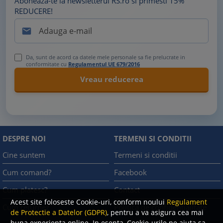
Aboneaza-te la newsletterul RS.ro si primesti 15%
REDUCERE!

Da, sunt de acord ca datele mele personale sa fie prelucrate in
conformitate cu
Regulamentul UE 679/2016
DESPRE NOI
TERMENI SI CONDITII
Cine suntem
Termeni si conditii
Cum comand?
Facebook
Cum platesc?
Contact
Acest site foloseste Cookie-uri, conform noului
Regulament
Cum returnez
Politica de confidentialitate
de Protectie a Datelor (GDPR)
, pentru a va asigura cea mai
buna experienta online. In esenta, Cookie-urile ne ajuta sa