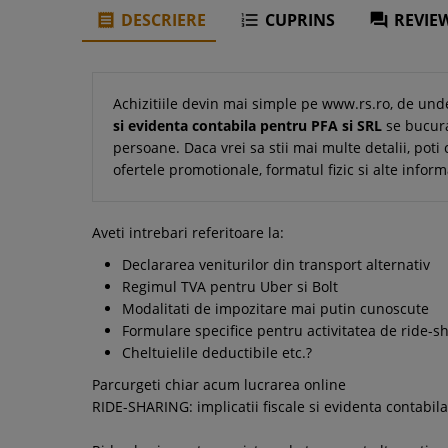
DESCRIERE
CUPRINS
REVIEW



Achizitiile devin mai simple pe www.rs.ro, de und
si evidenta contabila pentru PFA si SRL
se bucura
persoane. Daca vrei sa stii mai multe detalii, poti 
ofertele promotionale, formatul fizic si alte infor
Aveti intrebari referitoare la:
Declararea veniturilor din transport alternativ
Regimul TVA pentru Uber si Bolt
Modalitati de impozitare mai putin cunoscute
Formulare specifice pentru activitatea de ride-s
Cheltuielile deductibile etc.?
Parcurgeti chiar acum lucrarea online
RIDE-SHARING: implicatii fiscale si evidenta contabil