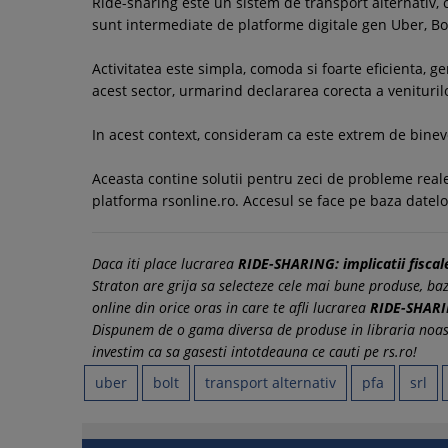
Ride-sharing este un sistem de transport alternativ, c
sunt intermediate de platforme digitale gen Uber, Bolt
Activitatea este simpla, comoda si foarte eficienta, g
acest sector, urmarind declararea corecta a veniturilo
In acest context, consideram ca este extrem de bineve
Aceasta contine solutii pentru zeci de probleme reale 
platforma rsonline.ro. Accesul se face pe baza datelo
Daca iti place lucrarea
RIDE-SHARING: implicatii fiscal
Straton are grija sa selecteze cele mai bune produse, baza
online din orice oras in care te afli lucrarea
RIDE-SHARIN
Dispunem de o gama diversa de produse in libraria noast
investim ca sa gasesti intotdeauna ce cauti pe rs.ro!
uber
bolt
transport alternativ
pfa
srl