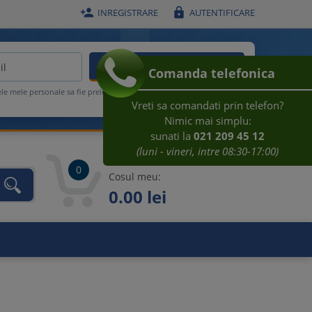


INREGISTRARE
AUTENTIFICARE
ACTIVEAZA REDUCEREA
Comanda telefonica
ele mele personale sa fie prelucrate conform
Regulamentului UE
Vreti sa comandati prin telefon?
Nimic mai simplu:
sunati la
021 209 45 12
(luni - vineri, intre 08:30-17:00)
0
Cosul meu:
0.00 lei
unca