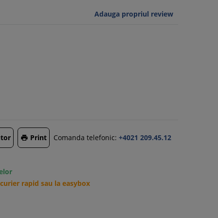
Adauga propriul review
tor
Print
Comanda telefonic:
+4021 209.45.12

elor
urier rapid sau la easybox