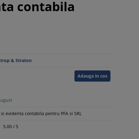
nta contabila
ntrop & Straton
Adauga in cos
august
 si evidenta contabila pentru PFA si SRL
5.00
/
5