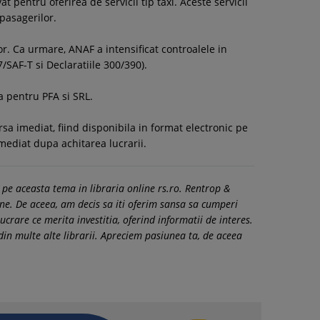
 pentru oferirea de servicii tip taxi. Aceste servicii
 pasagerilor.
or. Ca urmare, ANAF a intensificat controalele in
/SAF-T si Declaratiile 300/390).
a pentru PFA si SRL.
rsa imediat, fiind disponibila in format electronic pe
mediat dupa achitarea lucrarii.
 pe aceasta tema in libraria online rs.ro. Rentrop &
tine. De aceea, am decis sa iti oferim sansa sa cumperi
 lucrare ce merita investitia, oferind informatii de interes.
n multe alte librarii. Apreciem pasiunea ta, de aceea