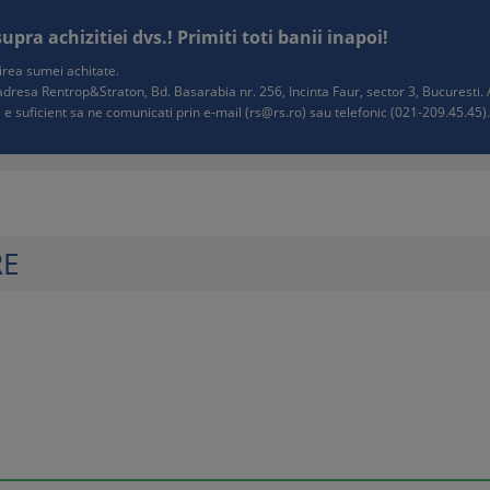
ra achizitiei dvs.! Primiti toti banii inapoi!
tuirea sumei achitate.
e adresa Rentrop&Straton, Bd. Basarabia nr. 256, Incinta Faur, sector 3, Bucurest
 e suficient sa ne comunicati prin e-mail (
rs@rs.ro
) sau telefonic (021-209.45.45). 
RE