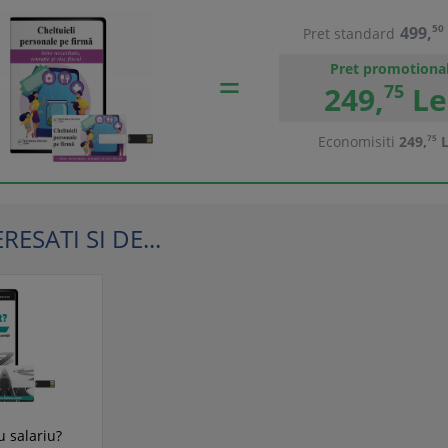
499,
50
Pret standard
Pret promotiona
249,
75
Le
Economisiti
249,
75
L
ESATI SI DE...
u salariu?