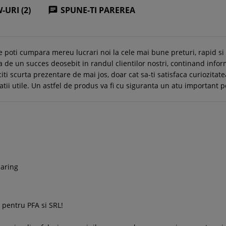
-URI (2)
SPUNE-TI PAREREA

e poti cumpara mereu lucrari noi la cele mai bune preturi, rapid s
 de un succes deosebit in randul clientilor nostri, continand infor
citi scurta prezentare de mai jos, doar cat sa-ti satisfaca curiozitate
matii utile. Un astfel de produs va fi cu siguranta un atu important p
haring
a pentru PFA si SRL!