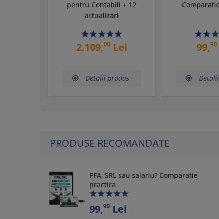
pentru Contabili + 12
Comparatie
actualizari
00
90
2.109,
Lei
99,
Detalii produs
Detali


PRODUSE RECOMANDATE
PFA, SRL sau salariu? Comparatie
practica
90
99,
Lei