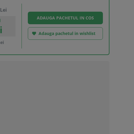
Lei
l
i
Adauga pachetul in wishlist

ei