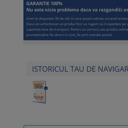
GARANTIE 100%
Nu este nicio problema daca va razganditi asup
Aveti la dispozitie 30 de zile in care puteti solicita oricand resti
Daca ati achizitionat un produs fizic va rugam sa il expediati p
suportati taxa de transport. Pentru un serviciu sau produs online
promptitudine fie direct in cont, fie prin mandat postal.
ISTORICUL TAU DE NAVIGA