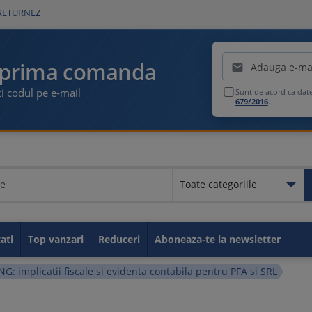
RETURNEZ
Emailul tau
 prima comanda

i codul pe e-mail
Sunt de acord ca dat
679/2016
.
Toate categoriile
Toate categoriile
Educationale
Legislatia muncii
Contabilitate
Fiscalitate
GDPR
Idei de afaceri
Resurse umane
Securitate si Sanatate in M
Carti utile
Sanatate
Administratie publica
Carti de parenting
Carti despre sport
Taxe si impozite
ati
Top vanzari
Reduceri
Aboneaza-te la newsletter
G: implicatii fiscale si evidenta contabila pentru PFA si SRL