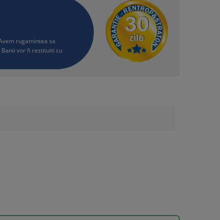
i. Avem rugamintea sa
Banii vor fi restituiti cu