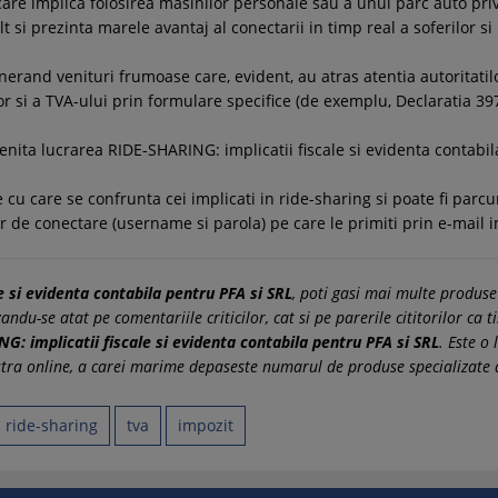
are implica folosirea masinilor personale sau a unui parc auto privat
 si prezinta marele avantaj al conectarii in timp real a soferilor si
enerand venituri frumoase care, evident, au atras atentia autoritatil
r si a TVA-ului prin formulare specifice (de exemplu, Declaratia 397
nita lucrarea RIDE-SHARING: implicatii fiscale si evidenta contabil
cu care se confrunta cei implicati in ride-sharing si poate fi parcu
r de conectare (username si parola) pe care le primiti prin e-mail i
e si evidenta contabila pentru PFA si SRL
, poti gasi mai multe produse
ndu-se atat pe comentariile criticilor, cat si pe parerile cititorilor ca 
G: implicatii fiscale si evidenta contabila pentru PFA si SRL
. Este o
ra online, a carei marime depaseste numarul de produse specializate di
ride-sharing
tva
impozit