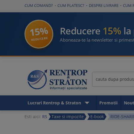
CUM COMAND?
CUM PLATESC?
DESPRE LIVRARE
CUM 
15%
15%
Reducere
la
REDUCERE
Aboneaza-te la newsletter si primest
Lucrari Rentrop & Straton
Promotii
Nout
Esti aici:
RS
Taxe si impozite
E-book
RIDE-SHARIN