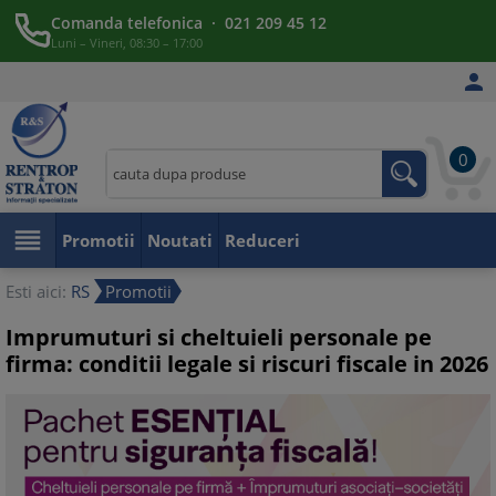
Comanda telefonica · 021 209 45 12
Luni – Vineri, 08:30 – 17:00

0

Promotii
Noutati
Reduceri
Esti aici:
RS
Promotii
Imprumuturi si cheltuieli personale pe
firma: conditii legale si riscuri fiscale in 2026