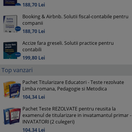
188,
70
Lei
Booking & Airbnb. Solutii fiscal-contabile pentru
companii
188,
70
Lei
Accize fara greseli. Solutii practice pentru
contabili
199,
80
Lei
Top vanzari
Pachet Titularizare Educatori - Teste rezolvate
Limba romana, Pedagogie si Metodica
104,
34
Lei
Pachet Teste REZOLVATE pentru reusita la
examenul de titularizare in invatamantul primar -
INVATATORI (2 culegeri)
104,
34
Lei