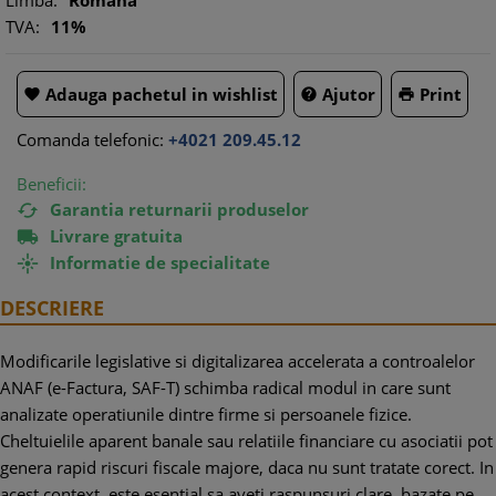
Limba:
Romana
TVA:
11%
Adauga pachetul in wishlist
Ajutor
Print



Comanda telefonic:
+4021 209.45.12
Beneficii:
Garantia returnarii produselor

Livrare gratuita

Informatie de specialitate

DESCRIERE
Modificarile legislative si digitalizarea accelerata a controalelor
ANAF (e-Factura, SAF-T) schimba radical modul in care sunt
analizate operatiunile dintre firme si persoanele fizice.
Cheltuielile aparent banale sau relatiile financiare cu asociatii pot
genera rapid riscuri fiscale majore, daca nu sunt tratate corect. In
acest context, este esential sa aveti raspunsuri clare, bazate pe