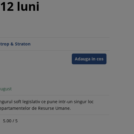
12 luni
ntrop & Straton
Adauga in cos
august
ngurul soft legislativ ce pune intr-un singur loc
Departamentelor de Resurse Umane.
5.00
/
5