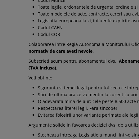
Codul Muncii
Toate legile, ordonantele de urgenta, ordinele si 
Toate modelele de acte, contracte, cereri sau avi
Legislatia europeana la zi, influente explicite a
Codul CAEN
Codul COR
Colaborarea intre Regia Autonoma a Monitorului Ofici
normativ de care aveti nevoie.
Subscrieti acum pentru abonamentul dvs.!
Abonamen
(TVA inclusa).
Veti obtine:
Siguranta si temei legal pentru tot ceea ce intre
Stiri de ultima ora ce va mentin la curent cu oric
O adevarata mina de aur: cele peste 8.500 acte n
Respectarea literei legii. Fara sincope!
Evitarea folosirii unor variante perimate ale legi
Argumente solide in favoarea deciziei dvs. de a utili
Stocheaza intreaga Legislatie a muncii intr-o sin