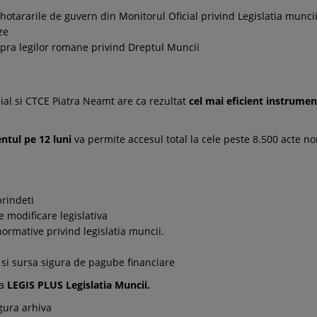
hotararile de guvern din Monitorul Oficial privind Legislatia muncii a
ze
supra legilor romane privind Dreptul Muncii
al si CTCE Piatra Neamt are ca rezultat
cel mai eficient instrumen
tul pe 12 luni
va permite accesul total la cele peste 8.500 acte no
prindeti
e modificare legislativa
ormative privind legislatia muncii.
i si sursa sigura de pagube financiare
za
LEGIS PLUS Legislatia Muncii
.
gura arhiva