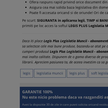
Ofera raspuns rapid privind orice document din a
Asigura cea mai solida baza legislativa din dom
Poate fi accesata oricand si de oriunde! Ori de c
Pe scurt:
SIGURANTA in aplicarea legii, TIMP si BAN
primiti pe loc acces la softul
LEGIS PLUS Legislatia M
Daca iti place
Legis Plus Legislatia Muncii - abonament
sa selecteze cele mai bune produse, bazandu-se atat pe com
cumperi produsul
Legis Plus Legislatia Muncii - abona
mai inalta calitate. Dispunem de o gama diversa de prod
librarii. Apreciem pasiunea ta, de aceea investim ca sa g
legis
legislatia muncii
legis plus
soft legisl
GARANTIE 100%
Nu este nicio problema daca va razganditi asup
Aveti la dispozitie 30 de zile in care puteti solicita oricand resti