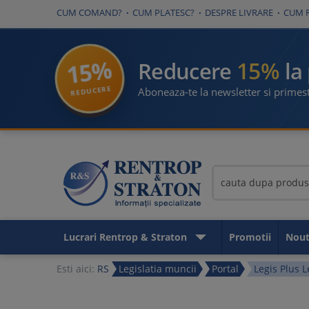
CUM COMAND?
CUM PLATESC?
DESPRE LIVRARE
CUM 
15%
15%
Reducere
la
REDUCERE
Aboneaza-te la newsletter si primest
Lucrari Rentrop & Straton
Promotii
Nout
Esti aici:
RS
Legislatia muncii
Portal
Legis Plus 