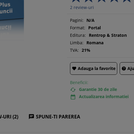
2
review-uri
Pagini:
N/A
Format:
Portal
Editura:
Rentrop & Straton
Limba:
Romana
TVA:
21%
Adauga la favorite
Aju


Beneficii:
Garantie 30 de zile

Actualizarea informatiei

-URI (2)
SPUNE-TI PAREREA
