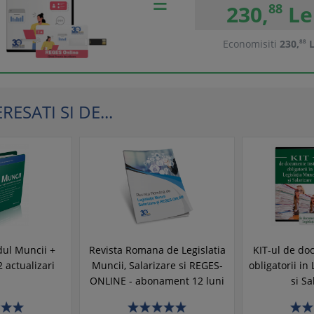
230,
88
Le
Economisiti
230,
88
L
ESATI SI DE...
dul Muncii +
Revista Romana de Legislatia
KIT-ul de do
actualizari
Muncii, Salarizare si REGES-
obligatorii in
ONLINE - abonament 12 luni
si Sa