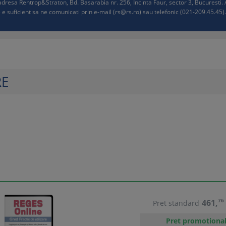
e adresa Rentrop&Straton, Bd. Basarabia nr. 256, Incinta Faur, sector 3, Bucurest
 e suficient sa ne comunicati prin e-mail (
rs@rs.ro
) sau telefonic (021-209.45.45). 
RE
461,
76
Pret standard
Pret promotiona