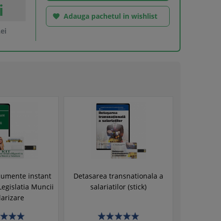
i
Adauga pachetul in wishlist

ei
cumente instant
Detasarea transnationala a
 Legislatia Muncii
salariatilor (stick)
larizare