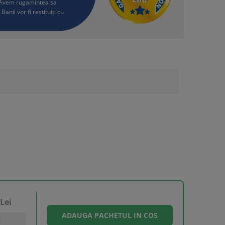
i. Avem rugamintea sa
Banii vor fi restituiti cu
Lei
l