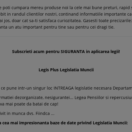
de poti cumpara mereu produse noi la cele mai bune preturi, rapid 
t in randul clientilor nostri, continand informatiile importante ca
 jos, doar cat sa-ti satisfaca curiozitatea. Gasesti toate precizarile: 
ranta un atu important pentru tine sau pentru cei dragi tie.
Subscrieti acum pentru SIGURANTA in aplicarea legii!
Legis Plus Legislatia Muncii
tiv ce pune intr-un singur loc INTREAGA legislatie necesara Depar
rmatiei dezorganizate, nesigurantei... Legea Pensiilor si repercusiun
 va mai poate da batai de cap!
vit in munca dvs. Fiindca ...
a cea mai impresionanta baze de date privind Legislatia Muncii: