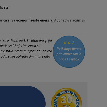
lizata
nca si va economiseste energia.
Abonati-va acum si
 rs.ro. Rentrop & Straton are grija
N
O
U
decis sa iti oferim sansa sa
Poti alege livrare
nvestitia, oferind informatii de cea
prin curier
sau la
oduse specializate din multe alte
orice Easybox