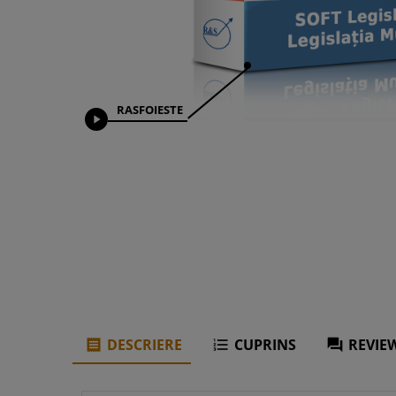
RASFOIESTE

DESCRIERE
CUPRINS
REVIEW


