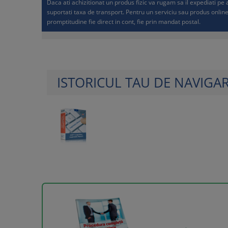
Daca ati achizitionat un produs fizic va rugam sa il expediati p
suportati taxa de transport. Pentru un serviciu sau produs online
promptitudine fie direct in cont, fie prin mandat postal.
ISTORICUL TAU DE NAVIGA