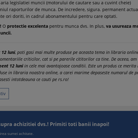
ria legislatiei muncii (motorului de cautare sau a cuvint cheie)
eniul raporturilor de munca. De incredere, sigura. permanent actua
ate ori doriti, in cadrul abonamentului pentru care optati.
I!
O
protectie excelenta
pentru munca dvs. In plus,
va usureaza mu
uncii.
 12 luni
, poti gasi mai multe produse pe aceasta tema in libraria online
entariile criticilor, cat si pe parerile cititorilor ca tine. De aceea, am 
ment 12 luni
in cele mai avantajoase conditii. Este un produs ce merita i
use in libraria noastra online, a carei marime depaseste numarul de pr
asesti intotdeauna ce cauti pe rs.ro!
ativ
ra achizitiei dvs.! Primiti toti banii inapoi!
tuirea sumei achitate.