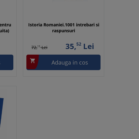
pentru
Istoria Romaniei.1001 intrebari si
uita)
raspunsuri
35,
52
Lei
72,
15
Lei

s
Adauga in cos