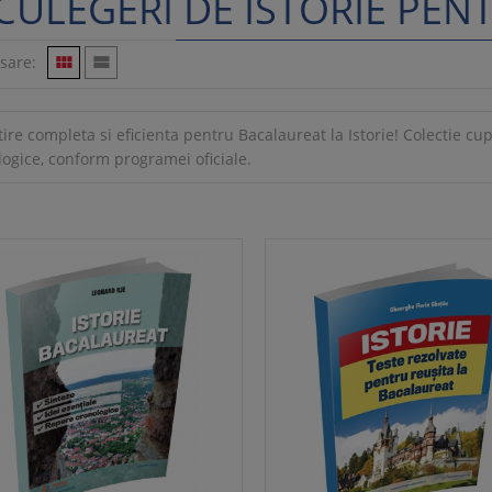
CULEGERI DE ISTORIE PE
isare:


ire completa si eficienta pentru Bacalaureat la Istorie! Colectie cup
logice, conform programei oficiale.