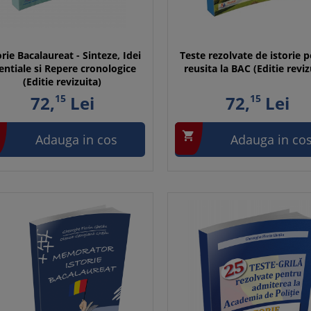
orie Bacalaureat - Sinteze, Idei
Teste rezolvate de istorie 
entiale si Repere cronologice
reusita la BAC (Editie reviz
(Editie revizuita)
72,
15
Lei
72,
15
Lei

Adauga in cos
Adauga in co