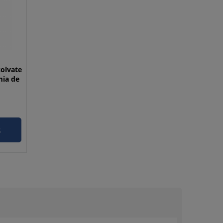
zolvate
mia de
s