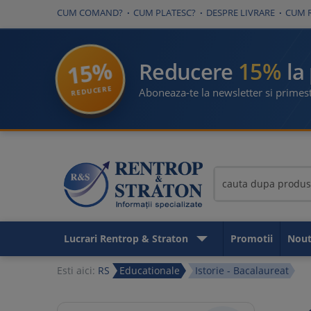
CUM COMAND?
CUM PLATESC?
DESPRE LIVRARE
CUM 
15%
15%
Reducere
la
REDUCERE
Aboneaza-te la newsletter si primest
Lucrari Rentrop & Straton
Promotii
Nout
Esti aici:
RS
Educationale
Istorie - Bacalaureat