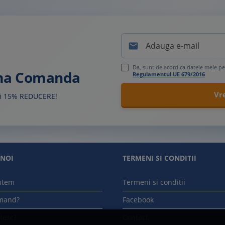

Da, sunt de acord ca datele mele pe
ima Comanda
Regulamentul UE 679/2016
sti 15% REDUCERE!
 NOI
TERMENI SI CONDITII
ntem
Termeni si conditii
mand?
Facebook
tesc?
Contact