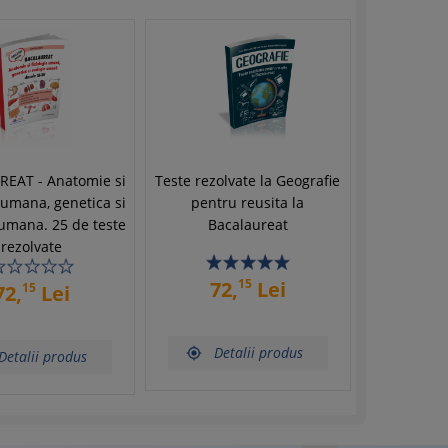
EAT - Anatomie si
Teste rezolvate la Geografie
e umana, genetica si
pentru reusita la
 umana. 25 de teste
Bacalaureat
rezolvate
15
72,
Lei
15
72,
Lei
Detalii produs

Detalii produs