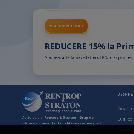
ACUM PE E-MAIL
REDUCERE 15% la Pr
Aboneaza-te la newsletterul RS.ro si prime
DESPRE
Cine su
De 30 de ani,
Rentrop & Straton - Grup de
Cum co
Editura si Consultanta in Afaceri
sustine mediul
de afaceri din Romania, fiind liderul pietei de
Cum pla