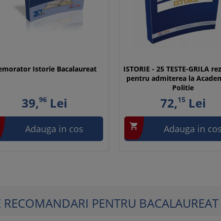
morator Istorie Bacalaureat
ISTORIE - 25 TESTE-GRILA re
pentru admiterea la Acade
Politie
39,
96
Lei
72,
15
Lei

Adauga in cos
Adauga in co
E RECOMANDARI PENTRU BACALAUREAT