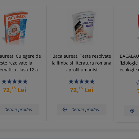
aureat. Culegere de
Bacalaureat. Teste rezolvate
BACALAUR
este rezolvate la
la limba si literatura romana
fiziologi
ematica clasa 12 a
- profil umanist
ecologie
15
15
72,
Lei
72,
Lei
Detalii produs
Detalii produs


