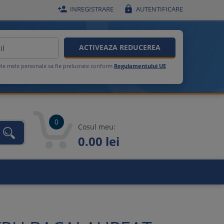


INREGISTRARE
AUTENTIFICARE
ACTIVEAZA REDUCEREA
ele mele personale sa fie prelucrate conform
Regulamentului UE
0
Cosul meu:
0.00 lei
unca