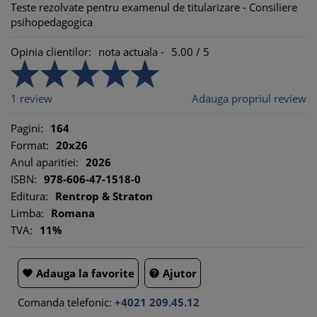
Teste rezolvate pentru examenul de titularizare - Consiliere
psihopedagogica
Opinia clientilor:
nota actuala -
5.00
/
5
1
review
Adauga propriul review
Pagini:
164
Format:
20x26
Anul aparitiei:
2026
ISBN:
978-606-47-1518-0
Editura:
Rentrop & Straton
Limba:
Romana
TVA:
11%
Adauga la favorite
Ajutor


Comanda telefonic:
+4021 209.45.12