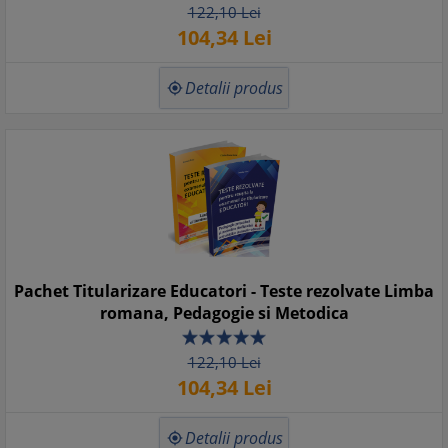
122,
10
Lei
104,
34
Lei
Detalii produs

Pachet Titularizare Educatori - Teste rezolvate Limba
romana, Pedagogie si Metodica
122,
10
Lei
104,
34
Lei
Detalii produs
