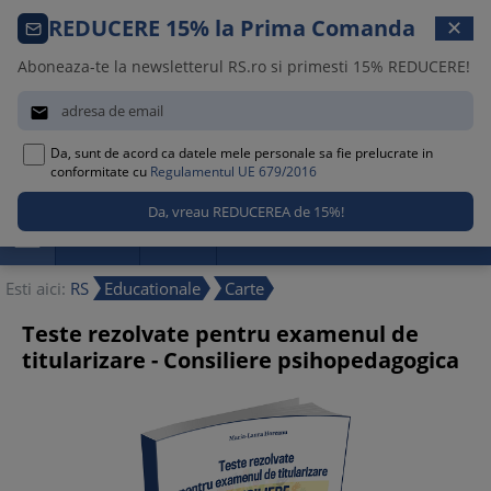
Comanda telefonica · 021 209 45 12
REDUCERE 15% la Prima Comanda
✕
Luni – Vineri, 08:30 – 17:00
Aboneaza-te la newsletterul RS.ro si primesti 15% REDUCERE!


Da, sunt de acord ca datele mele personale sa fie prelucrate in
0
conformitate cu
Regulamentul UE 679/2016

Promotii
Noutati
Reduceri
Esti aici:
RS
Educationale
Carte
Teste rezolvate pentru examenul de
titularizare - Consiliere psihopedagogica