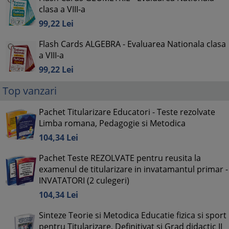
clasa a VIII-a
99,
22
Lei
Flash Cards ALGEBRA - Evaluarea Nationala clasa
a VIII-a
99,
22
Lei
Top vanzari
Pachet Titularizare Educatori - Teste rezolvate
Limba romana, Pedagogie si Metodica
104,
34
Lei
Pachet Teste REZOLVATE pentru reusita la
examenul de titularizare in invatamantul primar -
INVATATORI (2 culegeri)
104,
34
Lei
Sinteze Teorie si Metodica Educatie fizica si sport
pentru Titularizare, Definitivat si Grad didactic II