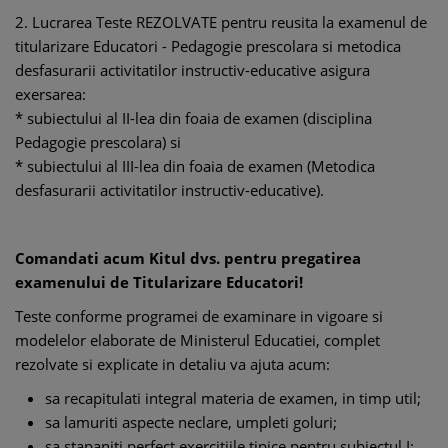
2. Lucrarea Teste REZOLVATE pentru reusita la examenul de
titularizare Educatori - Pedagogie prescolara si metodica
desfasurarii activitatilor instructiv-educative asigura
exersarea:
* subiectului al II-lea din foaia de examen (disciplina
Pedagogie prescolara) si
* subiectului al III-lea din foaia de examen (Metodica
desfasurarii activitatilor instructiv-educative).
Comandati acum Kitul dvs. pentru pregatirea
examenului de Titularizare Educatori!
Teste conforme programei de examinare in vigoare si
modelelor elaborate de Ministerul Educatiei, complet
rezolvate si explicate in detaliu va ajuta acum:
sa recapitulati integral materia de examen, in timp util;
sa lamuriti aspecte neclare, umpleti goluri;
sa stapaniti perfect exercitiile tipice pentru subiectul I;