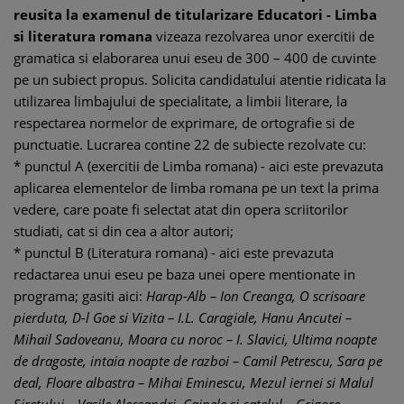
reusita la examenul de titularizare Educatori - Limba
si literatura romana
vizeaza rezolvarea unor exercitii de
gramatica si elaborarea unui eseu de 300 – 400 de cuvinte
pe un subiect propus. Solicita candidatului atentie ridicata la
utilizarea limbajului de specialitate, a limbii literare, la
respectarea normelor de exprimare, de ortografie si de
punctuatie. Lucrarea contine 22 de subiecte rezolvate cu:
* punctul A (exercitii de Limba romana) - aici este prevazuta
aplicarea elementelor de limba romana pe un text la prima
vedere, care poate fi selectat atat din opera scriitorilor
studiati, cat si din cea a altor autori;
* punctul B (Literatura romana) - aici este prevazuta
redactarea unui eseu pe baza unei opere mentionate in
programa; gasiti aici:
Harap-Alb – Ion Creanga, O scrisoare
pierduta, D-l Goe si Vizita – I.L. Caragiale, Hanu Ancutei –
Mihail Sadoveanu, Moara cu noroc – I. Slavici, Ultima noapte
de dragoste, intaia noapte de razboi – Camil Petrescu, Sara pe
deal, Floare albastra – Mihai Eminescu, Mezul iernei si Malul