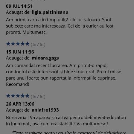
............................................................................................ 23
09
IUL
14:51
Literatura romana: Hanu Ancutei – Mihail Sadoveanu –
Adaugat de:
ligia.paltinisanu
particularitatile unei povestiri
Am primit cartea in timp util(2 zile lucratoare). Sunt
Testul nr. 8
subiecte care ma intereseaza. Cei de la curier au fost
............................................................................................ 25
promti. Multumesc!
Literatura romana: Hanu Ancutei – Mihail Sadoveanu –
caracterizarea unui personaj dintr-o povestire
(
5
/
5
)
Testul nr. 9
15
IUN
11:36
............................................................................................ 27
Adaugat de:
mioara.gagu
Literatura romana: Moara cu noroc – I. Slavici –
particularitatile nuvelei
Am comandat recent lucrarea. Am primit-o rapid,
Testul nr. 10
continutul este interesant si bine structurat. Pretul mi se
.......................................................................................... 28
pare unul foarte bun raportat la informatiile cuprinse.
Literatura romana: Moara cu noroc – I. Slavici –
Recomand!
caracterizarea unui personaj dintr-o nuvela
(
5
/
5
)
Testul nr. 11
.......................................................................................... 31
26
APR
13:06
Literatura romana: Ultima noapte de dragoste, intaia noapte
Adaugat de:
aniafre1993
de razboi – Camil Petrescu – particularitatile romanului
Buna ziua ! Va aparea si cartea pentru definitivat-educatori
Testul nr. 12
in luna mai , asa cum era stabilit ? Va multumesc !
.......................................................................................... 34
"Teste rezolvate pentru reusita la examenul de definitivare