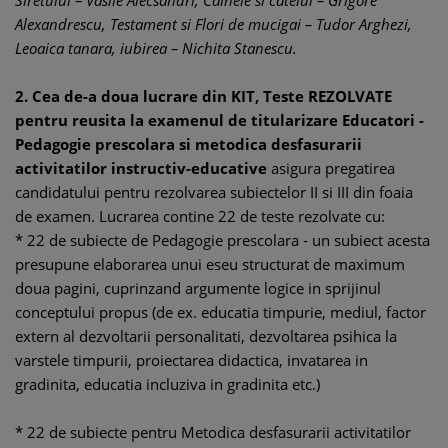
Siretului – Vasile Alecsandri, Cainele si catelul – Grigore
Alexandrescu, Testament si Flori de mucigai – Tudor Arghezi,
Leoaica tanara, iubirea – Nichita Stanescu.
2. Cea de-a doua lucrare din KIT, Teste REZOLVATE
pentru reusita la examenul de titularizare Educatori -
Pedagogie prescolara si metodica desfasurarii
activitatilor instructiv-educative
asigura pregatirea
candidatului pentru rezolvarea subiectelor II si III din foaia
de examen. Lucrarea contine 22 de teste rezolvate cu:
* 22 de subiecte de Pedagogie prescolara - un subiect acesta
presupune elaborarea unui eseu structurat de maximum
doua pagini, cuprinzand argumente logice in sprijinul
conceptului propus (de ex. educatia timpurie, mediul, factor
extern al dezvoltarii personalitati, dezvoltarea psihica la
varstele timpurii, proiectarea didactica, invatarea in
gradinita, educatia incluziva in gradinita etc.)
* 22 de subiecte pentru Metodica desfasurarii activitatilor