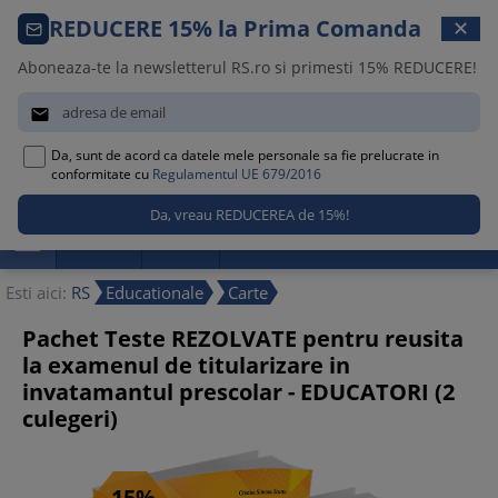
Comanda telefonica · 021 209 45 12
REDUCERE 15% la Prima Comanda
✕
Luni – Vineri, 08:30 – 17:00
Aboneaza-te la newsletterul RS.ro si primesti 15% REDUCERE!


Da, sunt de acord ca datele mele personale sa fie prelucrate in
0
conformitate cu
Regulamentul UE 679/2016

Promotii
Noutati
Reduceri
Esti aici:
RS
Educationale
Carte
Pachet Teste REZOLVATE pentru reusita
la examenul de titularizare in
invatamantul prescolar - EDUCATORI (2
culegeri)
-15%