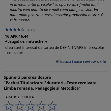
Literatura romana: Ultima noapte de dragoste, intaia noapte
in invatamantul prescolar” va aparea spre finalul lunii
de razboi – Camil Petrescu – caracterizarea unui personaj
mai. Va vom anunta pe e-mail cand ajunge in stoc. Va
dintr-un roman
multumim pentru interesul acordat produsului nostru. O
Testul nr. 13
zi frumoasa!
.......................................................................................... 36
Literatura romana: O scrisoare pierduta – I.L. Caragiale –
(
4
/
5
)
particularitatile speciei dramatice (comedia)
16
APR
16:44
Testul nr. 14
Adaugat de:
mitrache_v
.......................................................................................... 38
Literatura romana: O scrisoare pierduta – I.L. Caragiale –
si eu sunt interesat de cartea de DEFINITIVARE in prescolar
caracterizarea unui personaj dintr-o opera dramatica
- educatori
Testul nr. 15
Afiseaza toate review-urile
.......................................................................................... 40
Literatura romana: Sara pe deal – Mihai Eminescu –
particularitatile unui pastel
Spune-ti parerea despre
Testul nr. 16
"Pachet Titularizare Educatori - Teste rezolvate
.......................................................................................... 42
Limba romana, Pedagogie si Metodica"
Literatura romana: Floare albastra – Mihai Eminescu –
particularitatile unui pastel
ADAUGA O NOTA
Testul nr. 17
.......................................................................................... 44
Literatura romana: Mezul iernei – Vasile Alecsandri –