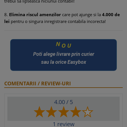
trebui sa lipseasca niciunui contabil!
8.
Elimina riscul amenzilor
care pot ajunge si la
4.000 de
lei
pentru o singura inregistrare contabila incorecta!
U
O
N
Poti alege livrare prin curier
sau la orice Easybox
COMENTARII / REVIEW-URI
4.00
/ 5
1
review