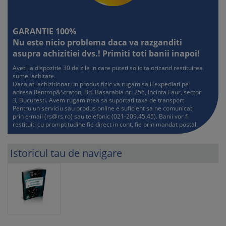
GARANTIE 100%
Nu este nicio problema daca va razganditi
asupra achizitiei dvs.! Primiti toti banii inapoi!
Aveti la dispozitie 30 de zile in care puteti solicita oricand restituirea
sumei achitate.
Daca ati achizitionat un produs fizic va rugam sa il expediati pe
adresa Rentrop&Straton, Bd. Basarabia nr. 256, Incinta Faur, sector
3, Bucuresti. Avem rugamintea sa suportati taxa de transport.
Pentru un serviciu sau produs online e suficient sa ne comunicati
prin e-mail (
rs@rs.ro
) sau telefonic (021-209.45.45). Banii vor fi
restituiti cu promptitudine fie direct in cont, fie prin mandat postal.
Istoricul tau de navigare