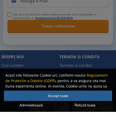

Da, sunt de acord ca datele mele personale sa fie prelucrate in
conformitate cu
Regulamentul UE 679/2016
DESPRE NOI
TERMENI SI CONDITII
Cine suntem
Termeni si conditii
Cum comand?
Facebook
Acest site foloseste Cookie-uri, conform noului
Regulament
de Protectie a Datelor (GDPR)
, pentru a va asigura cea mai
Cum platesc?
Contact
buna experienta online. In esenta, Cookie-urile ne ajuta sa
imbunatatim continutul de pe site, oferindu-va dvs.,
Cum returnez
Politica de confidentialitate
Accept toate
cititorul, o experienta online personalizata si mult mai
rapida. Ele sunt folosite doar de site-ul nostru si partenerii
©
Administrează
Refuză toate
A.N.P.C.
nostri de incredere. Click
AICI
pentru detalii despre politica
2008
de Cookie-uri.
-