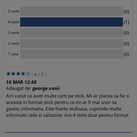
0
(0)
5 stele
1
(1)
4 stele
0
(0)
3 stele
0
(0)
2 stele
0
(0)
1 stea
(
4
/
5
)
16
MAR
12:40
Adaugat de:
george.vasii
Am vazut ca aveti multe carti pe stick. Mi-ar placea sa fie si
aceasta in format stick pentru ca mi-ar fi mai usor sa
gasesc informatia. Este foarte stufoasa, cuprinde multe
informatii utile si calitative. Are 4 stele doar pentru format