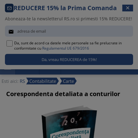
Comanda telefonica · 021 209 45 12
REDUCERE 15% la Prima Comanda
✕
Luni – Vineri, 08:30 – 17:00
Aboneaza-te la newsletterul RS.ro si primesti 15% REDUCERE!


Da, sunt de acord ca datele mele personale sa fie prelucrate in
0
conformitate cu
Regulamentul UE 679/2016

Promotii
Noutati
Reduceri
Esti aici:
RS
Contabilitate
Carte
Corespondenta detaliata a conturilor