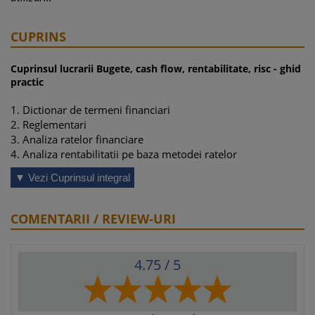
CUPRINS
Cuprinsul lucrarii Bugete, cash flow, rentabilitate, risc - ghid
practic
1. Dictionar de termeni financiari
2. Reglementari
3. Analiza ratelor financiare
4. Analiza rentabilitatii pe baza metodei ratelor
5. Capacitatea de autofinantare
▼ Vezi Cuprinsul integral
6. Bugetele firmei
7. Cash flow
8. Creditul comercial
COMENTARII / REVIEW-URI
9. Politica de dividend
10. Finantarea prin credite bancare
11. Fondul de rulment
4.75
/ 5
12. Goodwill
13. Inflatia
14. Decizia de investitie