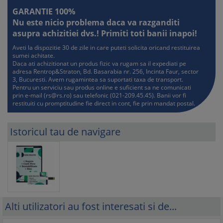
GARANTIE 100%
Nu este nicio problema daca va razganditi
asupra achizitiei dvs.! Primiti toti banii inapoi!
Aveti la dispozitie 30 de zile in care puteti solicita oricand restituirea
sumei achitate.
Daca ati achizitionat un produs fizic va rugam sa il expediati pe
adresa Rentrop&Straton, Bd. Basarabia nr. 256, Incinta Faur, sector
3, Bucuresti. Avem rugamintea sa suportati taxa de transport.
Pentru un serviciu sau produs online e suficient sa ne comunicati
prin e-mail (
rs@rs.ro
) sau telefonic (021-209.45.45). Banii vor fi
restituiti cu promptitudine fie direct in cont, fie prin mandat postal.
Istoricul tau de navigare
Alti utilizatori au fost interesati si de...