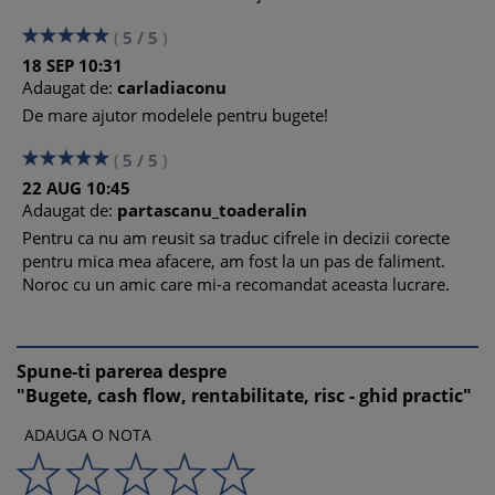
(
5
/
5
)
18
SEP
10:31
Adaugat de:
carladiaconu
De mare ajutor modelele pentru bugete!
(
5
/
5
)
22
AUG
10:45
Adaugat de:
partascanu_toaderalin
Pentru ca nu am reusit sa traduc cifrele in decizii corecte
pentru mica mea afacere, am fost la un pas de faliment.
Noroc cu un amic care mi-a recomandat aceasta lucrare.
Spune-ti parerea despre
"Bugete, cash flow, rentabilitate, risc - ghid practic"
ADAUGA O NOTA