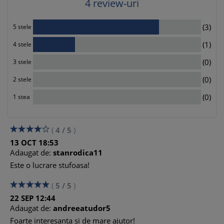
15. Selectarea proiectelor de investitii
4
review-uri
16. Efectul de levier
17. Managementul stocurilor
3
(3)
5 stele
18. Modalitati moderne de finantare
1
19. Modalitati de plata
(1)
4 stele
20. Obiectivele managementului financiar
0
(0)
3 stele
21. Planificarea financiara
22. Pragul de rentabilitate
0
(0)
2 stele
23. Managementul proiectelor
0
24. Riscul in afaceri
(0)
1 stea
25. Acordarea creditului pe baza scorului (credit scoring)
26. Tipologia firmelor straine
27. Titlurile de credit
(
4
/
5
)
28. Valoarea firmei
13
OCT
18:53
Adaugat de:
stanrodica11
Este o lucrare stufoasa!
(
5
/
5
)
22
SEP
12:44
Adaugat de:
andreeatudor5
Foarte interesanta si de mare ajutor!