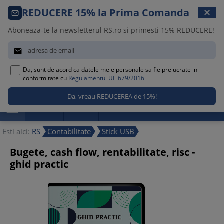
Comanda telefonica · 021 209 45 12
REDUCERE 15% la Prima Comanda
✕
Luni – Vineri, 08:30 – 17:00
Aboneaza-te la newsletterul RS.ro si primesti 15% REDUCERE!


Da, sunt de acord ca datele mele personale sa fie prelucrate in
0
conformitate cu
Regulamentul UE 679/2016

Promotii
Noutati
Reduceri
Esti aici:
RS
Contabilitate
Stick USB
Bugete, cash flow, rentabilitate, risc -
ghid practic