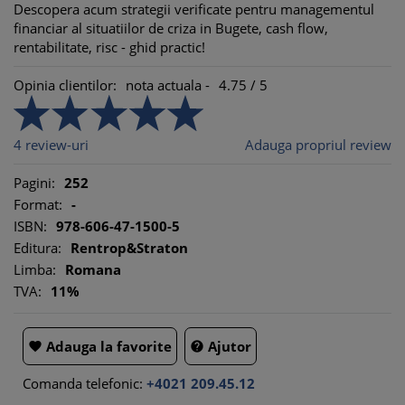
Descopera acum strategii verificate pentru managementul
financiar al situatiilor de criza in Bugete, cash flow,
rentabilitate, risc - ghid practic!
Opinia clientilor:
nota actuala -
4.75
/
5
4
review-uri
Adauga propriul review
Pagini:
252
Format:
-
ISBN:
978-606-47-1500-5
Editura:
Rentrop&Straton
Limba:
Romana
TVA:
11%
Adauga la favorite
Ajutor


Comanda telefonic:
+4021 209.45.12