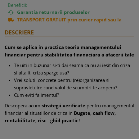
Beneficii:
Garantia returnarii produselor

TRANSPORT GRATUIT prin curier rapid sau la

easybox
DESCRIERE
Cum se aplica in practica teoria managementului
financiar pentru stabilitatea finanaciara a afacerii tale
Te uiti in buzunar si-ti dai seama ca nu ai iesit din criza
si alta iti criza sparge usa?
Vrei solutii concrete pentru (re)organizarea si
supravietuire cand valul de scumpiri te acopera?
Cum eviti falimentul?
Descopera acum
strategii verificate
pentru managementul
financiar al situatiilor de criza in
Bugete, cash flow,
rentabilitate, risc - ghid practic!