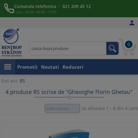
Comanda telefonica · 021 209 45 12
Luni – Vineri, 08:30 – 17:00

0

Promotii
Noutati
Reduceri
Esti aici:
RS
4 produse RS scrise de "Gheorghe Florin Ghetau"
Se afiseaza 1 - 4 din 4 carti