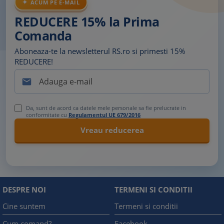
ACUM PE E-MAIL
REDUCERE 15% la Prima
Comanda
Aboneaza-te la newsletterul RS.ro si primesti 15%
REDUCERE!

Da, sunt de acord ca datele mele personale sa fie prelucrate in
conformitate cu
Regulamentul UE 679/2016
DESPRE NOI
TERMENI SI CONDITII
Cine suntem
Termeni si conditii
Cum comand?
Facebook