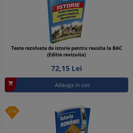
Teste rezolvate de istorie pentru reusita la BAC
(Editie revizuita)
72,
15
Lei

Adauga in cos
-51%