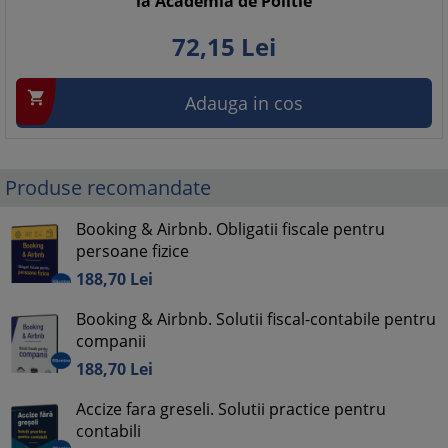
la Academia de Politie
72,
15
Lei

Adauga in cos
Produse recomandate
Booking & Airbnb. Obligatii fiscale pentru
persoane fizice
188,
70
Lei
Booking & Airbnb. Solutii fiscal-contabile pentru
companii
188,
70
Lei
Accize fara greseli. Solutii practice pentru
contabili