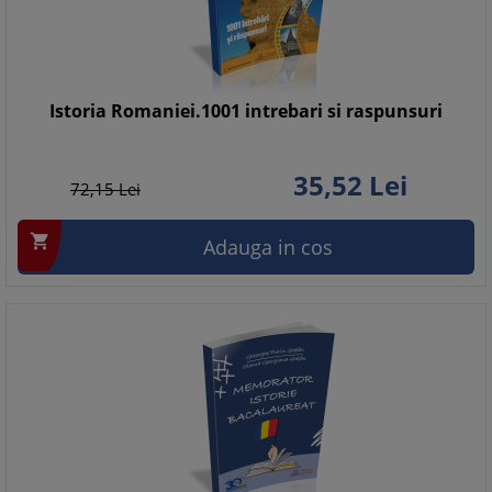
Istoria Romaniei.1001 intrebari si raspunsuri
35,
52
Lei
72,
15
Lei

Adauga in cos