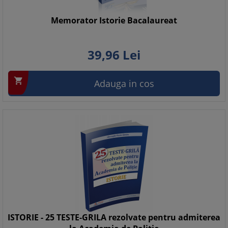
Memorator Istorie Bacalaureat
39,
96
Lei

Adauga in cos
ISTORIE - 25 TESTE-GRILA rezolvate pentru admiterea