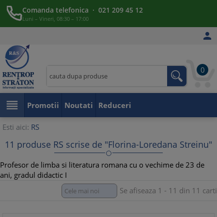
Comanda telefonica · 021 209 45 12
Luni – Vineri, 08:30 – 17:00

0

Promotii
Noutati
Reduceri
Esti aici:
RS
11 produse RS scrise de "Florina-Loredana Streinu"
Profesor de limba si literatura romana cu o vechime de 23 de
ani, gradul didactic I
Se afiseaza 1 - 11 din 11 carti