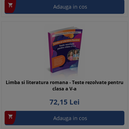

Adauga in cos
Limba si literatura romana - Teste rezolvate pentru
clasa a V-a
72,
15
Lei

Adauga in cos