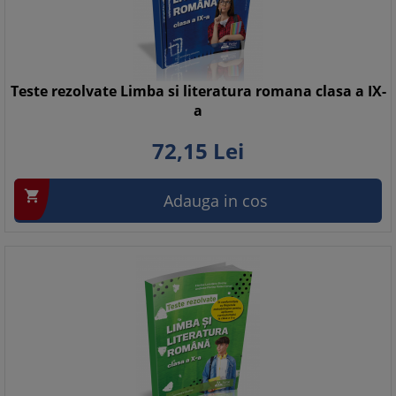
Teste rezolvate Limba si literatura romana clasa a IX-
a
72,
15
Lei

Adauga in cos