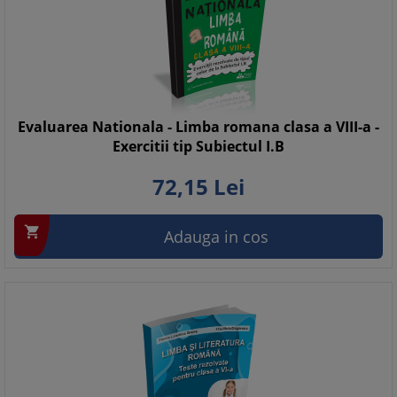
Evaluarea Nationala - Limba romana clasa a VIII-a -
Exercitii tip Subiectul I.B
72,
15
Lei

Adauga in cos