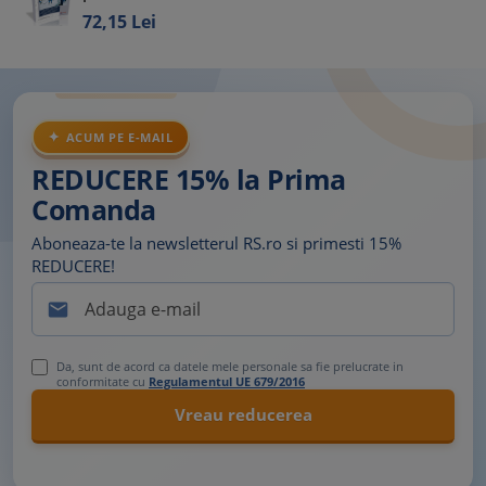
72,
15
Lei
ACUM PE E-MAIL
REDUCERE 15% la Prima
Comanda
Aboneaza-te la newsletterul RS.ro si primesti 15%
REDUCERE!

Da, sunt de acord ca datele mele personale sa fie prelucrate in
conformitate cu
Regulamentul UE 679/2016