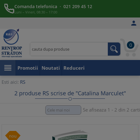
Comanda telefonica · 021 209 45 12
Luni – Vineri, 08:30 – 17:00

0

Promotii
Noutati
Reduceri
Esti aici:
RS
2 produse RS scrise de "Catalina Marculet"
Se afiseaza 1 - 2 din 2 carti
nou