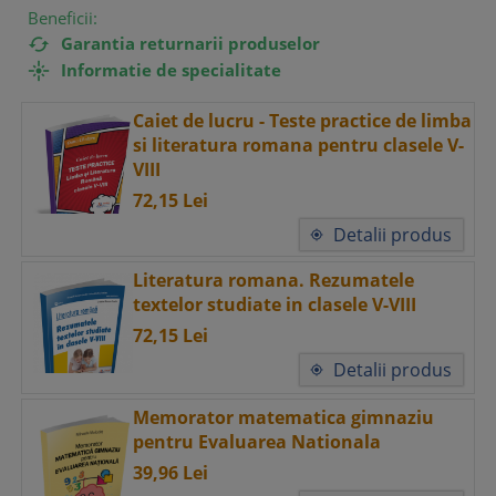
Beneficii:
Garantia returnarii produselor

Informatie de specialitate

Caiet de lucru - Teste practice de limba
si literatura romana pentru clasele V-
VIII
72,
15
Lei
Detalii produs

Literatura romana. Rezumatele
textelor studiate in clasele V-VIII
72,
15
Lei
Detalii produs

Memorator matematica gimnaziu
pentru Evaluarea Nationala
39,
96
Lei