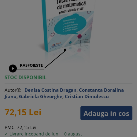
RASFOIESTE

STOC DISPONIBIL
Autor(i):
Denisa Costina Dragan
,
Constanta Doralina
Jianu
,
Gabriela Gheorghe
,
Cristian Dimulescu
72,
15
Lei
Adauga in cos
PMC: 72,
15
Lei
✓ Livrare incepand de luni, 10 august