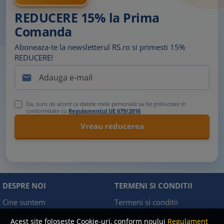
REDUCERE 15% la Prima
Comanda
Aboneaza-te la newsletterul RS.ro si primesti 15%
REDUCERE!

Da, sunt de acord ca datele mele personale sa fie prelucrate in
conformitate cu
Regulamentul UE 679/2016
DESPRE NOI
TERMENI SI CONDITII
Cine suntem
Termeni si conditii
Cum comand?
Facebook
Acest site foloseste Cookie-uri, conform noului
Regulament