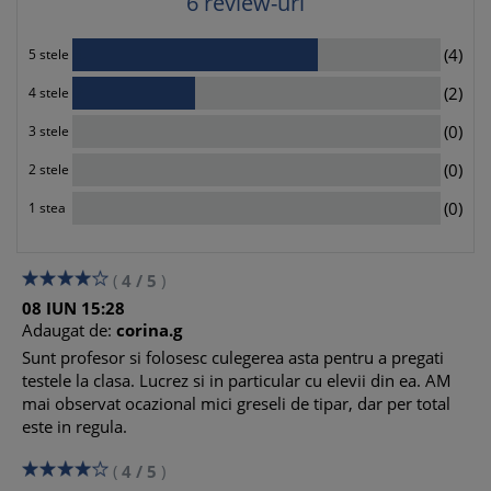
6
review-uri
4
(4)
5 stele
2
(2)
4 stele
0
(0)
3 stele
0
(0)
2 stele
0
(0)
1 stea
(
4
/
5
)
08
IUN
15:28
Adaugat de:
corina.g
Sunt profesor si folosesc culegerea asta pentru a pregati
testele la clasa. Lucrez si in particular cu elevii din ea. AM
mai observat ocazional mici greseli de tipar, dar per total
este in regula.
(
4
/
5
)