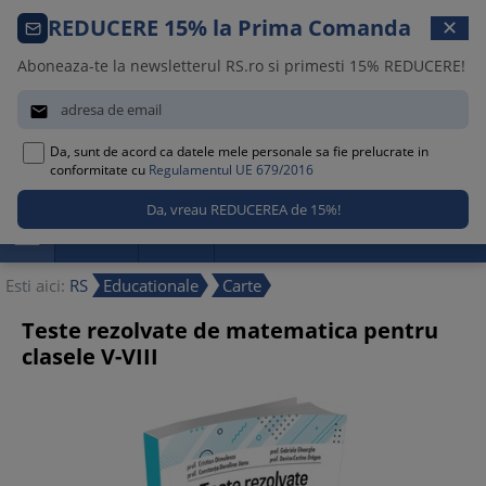
Comanda telefonica · 021 209 45 12
REDUCERE 15% la Prima Comanda
✕
Luni – Vineri, 08:30 – 17:00
Aboneaza-te la newsletterul RS.ro si primesti 15% REDUCERE!


Da, sunt de acord ca datele mele personale sa fie prelucrate in
0
conformitate cu
Regulamentul UE 679/2016

Promotii
Noutati
Reduceri
Esti aici:
RS
Educationale
Carte
Teste rezolvate de matematica pentru
clasele V-VIII