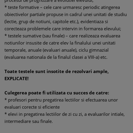
procesul de prognozare a evolutiei elevului;
* teste formative – cele care urmaresc periodic atingerea
obiectivelor partiale propuse in cadrul unei unitati de studiu
(lectie, grup de notiuni, capitole etc.), evidentiaza si
corecteaza problemele care intervin in formarea elevului;
* testele sumative (sau finale) – care realizeaza evaluarea
notiunilor insusite de catre elev la finalului unei unitati
temporale, anuale (evaluari anuale), ciclu gimnazial
(evaluarea nationala de la finalul clasei a VIII-a) etc.
Toate testele sunt insotite de rezolvari ample,
EXPLICATE!
Culegerea poate fi utilizata cu succes de catre:
* profesori pentru pregatirea lectiilor si efectuarea unor
evaluari corecte si eficiente
* elevi in pregatirea lectiilor de zi cu zi, a evaluarilor intiale,
intermediare sau finale.