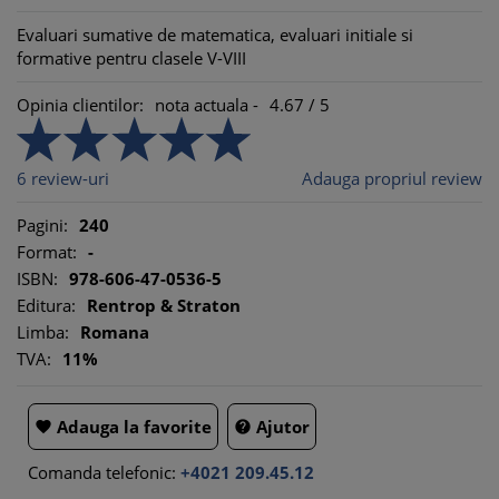
Evaluari sumative de matematica, evaluari initiale si
formative pentru clasele V-VIII
Opinia clientilor:
nota actuala -
4.67
/
5
6
review-uri
Adauga propriul review
Pagini:
240
Format:
-
ISBN:
978-606-47-0536-5
Editura:
Rentrop & Straton
Limba:
Romana
TVA:
11%
Adauga la favorite
Ajutor


Comanda telefonic:
+4021 209.45.12