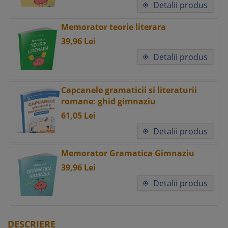
Detalii produs

Memorator teorie literara
39,
96
Lei
Detalii produs

Capcanele gramaticii si literaturii
romane: ghid gimnaziu
61,
05
Lei
Detalii produs

Memorator Gramatica Gimnaziu
39,
96
Lei
Detalii produs

DESCRIERE