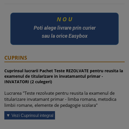
U
O
N
Poti alege livrare prin curier
sau la orice Easybox
CUPRINS
Cuprinsul lucrarii Pachet Teste REZOLVATE pentru reusita la
examenul de titularizare in invatamantul primar -
INVATATORI (2 culegeri)
Lucrarea "Teste rezolvate pentru reusita la examenul de
titularizare invatamant primar - limba romana, metodica
limbii romane, elemente de pedagogie scolara"
Testul nr. 1 . . . . . . . . . . . . . . . . . . . . . . . . . . . . . . . . . . . . . . . . . .
▼ Vezi Cuprinsul integral
. . . . . . 9
Literatura: Povestea lui Harap-Alb, de Ion Creanga – evolutia