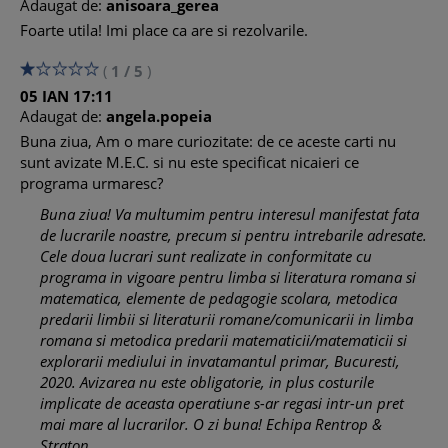
Adaugat de:
anisoara_gerea
prin mesaje scurte
Foarte utila! Imi place ca are si rezolvarile.
Elemente de pedagogie: Eseu despre predare – ca activitate
de organizare si conducere a situatiilor de invatare
(
1
/
5
)
05
IAN
17:11
Testul nr. 4 . . . . . . . . . . . . . . . . . . . . . . . . . . . . . . . . . . . . . . . . . .
Adaugat de:
angela.popeia
. . . . . 18
Literatura: Ion, de Liviu Rebreanu – particularitatile de
Buna ziua, Am o mare curiozitate: de ce aceste carti nu
constructie ale unui personaj
sunt avizate M.E.C. si nu este specificat nicaieri ce
Metodica CLR/LLR: Participarea cu interes la dialoguri
programa urmaresc?
simple, in diferite contexte de comunicare
Buna ziua! Va multumim pentru interesul manifestat fata
Elemente de pedagogie: Eseu despre taxonomia finalitatilor
de lucrarile noastre, precum si pentru intrebarile adresate.
educatiei, gandita pentru buna functionare a procesului de
Cele doua lucrari sunt realizate in conformitate cu
invatamant
programa in vigoare pentru limba si literatura romana si
matematica, elemente de pedagogie scolara, metodica
Testul nr. 5 . . . . . . . . . . . . . . . . . . . . . . . . . . . . . . . . . . . . . . . . . .
predarii limbii si literaturii romane/comunicarii in limba
. . . . . 21
romana si metodica predarii matematicii/matematicii si
Literatura: Ultima noapte de dragoste, intaia noapte de
explorarii mediului in invatamantul primar, Bucuresti,
razboi, de Camil Petrescu – evolutia relatiei dintre doua
2020. Avizarea nu este obligatorie, in plus costurile
personaje
implicate de aceasta operatiune s-ar regasi intr-un pret
Metodica CLR/LLR: Identificarea mesajului unui scurt text ce
mai mare al lucrarilor. O zi buna! Echipa Rentrop &
prezinta intamplari, fenomene, evenimente familiare
Straton