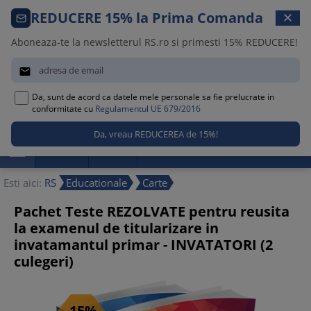
Comanda telefonica · 021 209 45 12
REDUCERE 15% la Prima Comanda
✕
Luni – Vineri, 08:30 – 17:00
Aboneaza-te la newsletterul RS.ro si primesti 15% REDUCERE!


Da, sunt de acord ca datele mele personale sa fie prelucrate in
0
conformitate cu
Regulamentul UE 679/2016

Promotii
Noutati
Reduceri
Esti aici:
RS
Educationale
Carte
Pachet Teste REZOLVATE pentru reusita
la examenul de titularizare in
invatamantul primar - INVATATORI (2
culegeri)
-15%