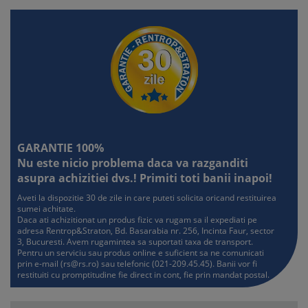
activitatilor instructiv-educative in invatamantul primar
Testul nr. 11 . . . . . . . . . . . . . . . . . . . . . . . . . . . . . . . . . . . . . . . . .
. . . . . 37
Literatura: Lucian Blaga – particularitatile de realizare a
structurii discursului poetic
Metodica CLR/LLR: Adaptarea vorbirii la diferite situatii de
comunicare in functie de partenerul de dialog
Elemente de pedagogie: Eseu despre lectie si invatarea
scolara
GARANTIE 100%
Nu este nicio problema daca va razganditi
Testul nr. 12 . . . . . . . . . . . . . . . . . . . . . . . . . . . . . . . . . . . . . . . . .
asupra achizitiei dvs.! Primiti toti banii inapoi!
. . . . . 40
Literatura: Tudor Arghezi – particularitatile de realizare a
Aveti la dispozitie 30 de zile in care puteti solicita oricand restituirea
sumei achitate.
structurii discursului poetic
Daca ati achizitionat un produs fizic va rugam sa il expediati pe
Metodica CLR/LLR: Aprecierea valorii cartilor
adresa Rentrop&Straton, Bd. Basarabia nr. 256, Incinta Faur, sector
Elemente de pedagogie: Eseu despre Curriculumul
3, Bucuresti. Avem rugamintea sa suportati taxa de transport.
Pentru un serviciu sau produs online e suficient sa ne comunicati
diferentiat si personalizat
prin e-mail (
rs@rs.ro
) sau telefonic (021-209.45.45). Banii vor fi
restituiti cu promptitudine fie direct in cont, fie prin mandat postal.
Testul nr. 13 . . . . . . . . . . . . . . . . . . . . . . . . . . . . . . . . . . . . . . . . .
. . . . . 43