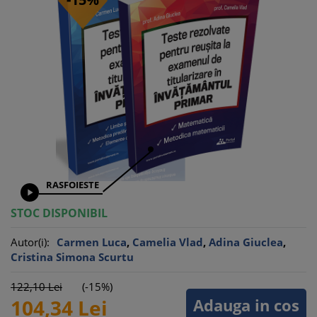
RASFOIESTE

STOC DISPONIBIL
Autor(i):
Carmen Luca
,
Camelia Vlad
,
Adina Giuclea
,
Cristina Simona Scurtu
122,
10
Lei
(-15%)
Adauga in cos
104,
34
Lei