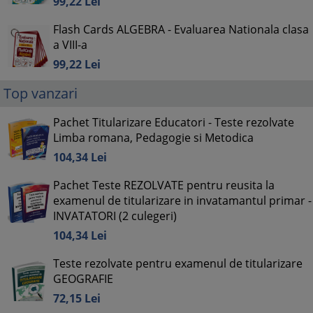
99,
22
Lei
Flash Cards ALGEBRA - Evaluarea Nationala clasa
a VIII-a
99,
22
Lei
Top vanzari
Pachet Titularizare Educatori - Teste rezolvate
Limba romana, Pedagogie si Metodica
104,
34
Lei
Pachet Teste REZOLVATE pentru reusita la
examenul de titularizare in invatamantul primar -
INVATATORI (2 culegeri)
104,
34
Lei
Teste rezolvate pentru examenul de titularizare
GEOGRAFIE
72,
15
Lei