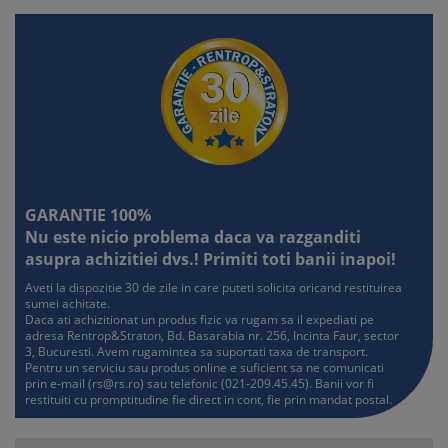
activitatilor instructiv-educative in invatamantul primar
Testul nr. 11 . . . . . . . . . . . . . . . . . . . . . . . . . . . . . . . . . . . . . . . . .
. . . . . 37
Literatura: Lucian Blaga – particularitatile de realizare a
structurii discursului poetic
Metodica CLR/LLR: Adaptarea vorbirii la diferite situatii de
comunicare in functie de partenerul de dialog
Elemente de pedagogie: Eseu despre lectie si invatarea
scolara
GARANTIE 100%
Nu este nicio problema daca va razganditi
Testul nr. 12 . . . . . . . . . . . . . . . . . . . . . . . . . . . . . . . . . . . . . . . . .
asupra achizitiei dvs.! Primiti toti banii inapoi!
. . . . . 40
Literatura: Tudor Arghezi – particularitatile de realizare a
Aveti la dispozitie 30 de zile in care puteti solicita oricand restituirea
sumei achitate.
structurii discursului poetic
Daca ati achizitionat un produs fizic va rugam sa il expediati pe
Metodica CLR/LLR: Aprecierea valorii cartilor
adresa Rentrop&Straton, Bd. Basarabia nr. 256, Incinta Faur, sector
Elemente de pedagogie: Eseu despre Curriculumul
3, Bucuresti. Avem rugamintea sa suportati taxa de transport.
Pentru un serviciu sau produs online e suficient sa ne comunicati
diferentiat si personalizat
prin e-mail (
rs@rs.ro
) sau telefonic (021-209.45.45). Banii vor fi
restituiti cu promptitudine fie direct in cont, fie prin mandat postal.
Testul nr. 13 . . . . . . . . . . . . . . . . . . . . . . . . . . . . . . . . . . . . . . . . .
. . . . . 43