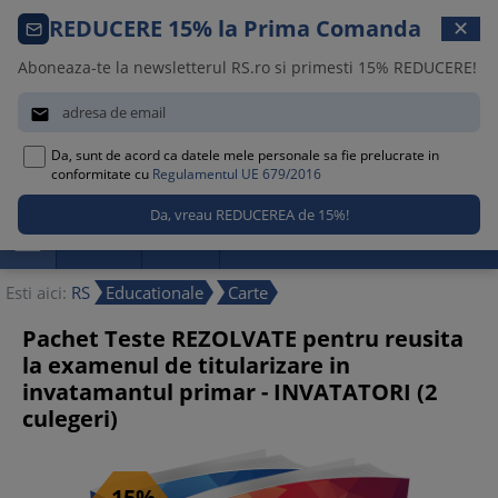
Comanda telefonica · 021 209 45 12
REDUCERE 15% la Prima Comanda
✕
Luni – Vineri, 08:30 – 17:00
Aboneaza-te la newsletterul RS.ro si primesti 15% REDUCERE!


Da, sunt de acord ca datele mele personale sa fie prelucrate in
0
conformitate cu
Regulamentul UE 679/2016

Promotii
Noutati
Reduceri
Esti aici:
RS
Educationale
Carte
Pachet Teste REZOLVATE pentru reusita
la examenul de titularizare in
invatamantul primar - INVATATORI (2
culegeri)
-15%