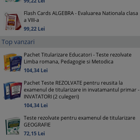
99,
22
Lei
Flash Cards ALGEBRA - Evaluarea Nationala clasa
a VIII-a
99,
22
Lei
Top vanzari
Pachet Titularizare Educatori - Teste rezolvate
Limba romana, Pedagogie si Metodica
104,
34
Lei
Pachet Teste REZOLVATE pentru reusita la
examenul de titularizare in invatamantul primar -
INVATATORI (2 culegeri)
104,
34
Lei
Teste rezolvate pentru examenul de titularizare
GEOGRAFIE
72,
15
Lei