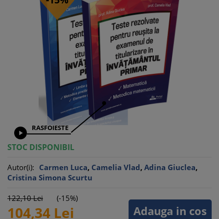
RASFOIESTE

STOC DISPONIBIL
Autor(i):
Carmen Luca
,
Camelia Vlad
,
Adina Giuclea
,
Cristina Simona Scurtu
122,
10
Lei
(-15%)
Adauga in cos
104,
34
Lei