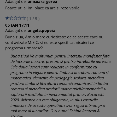
Adaugat de:
anisoara_gerea
prin mesaje scurte
Foarte utila! Imi place ca are si rezolvarile.
Elemente de pedagogie: Eseu despre predare – ca activitate
de organizare si conducere a situatiilor de invatare
(
1
/
5
)
05
IAN
17:11
Testul nr. 4 . . . . . . . . . . . . . . . . . . . . . . . . . . . . . . . . . . . . . . . . . .
Adaugat de:
angela.popeia
. . . . . 18
Literatura: Ion, de Liviu Rebreanu – particularitatile de
Buna ziua, Am o mare curiozitate: de ce aceste carti nu
constructie ale unui personaj
sunt avizate M.E.C. si nu este specificat nicaieri ce
Metodica CLR/LLR: Participarea cu interes la dialoguri
programa urmaresc?
simple, in diferite contexte de comunicare
Buna ziua! Va multumim pentru interesul manifestat fata
Elemente de pedagogie: Eseu despre taxonomia finalitatilor
de lucrarile noastre, precum si pentru intrebarile adresate.
educatiei, gandita pentru buna functionare a procesului de
Cele doua lucrari sunt realizate in conformitate cu
invatamant
programa in vigoare pentru limba si literatura romana si
matematica, elemente de pedagogie scolara, metodica
Testul nr. 5 . . . . . . . . . . . . . . . . . . . . . . . . . . . . . . . . . . . . . . . . . .
predarii limbii si literaturii romane/comunicarii in limba
. . . . . 21
romana si metodica predarii matematicii/matematicii si
Literatura: Ultima noapte de dragoste, intaia noapte de
explorarii mediului in invatamantul primar, Bucuresti,
razboi, de Camil Petrescu – evolutia relatiei dintre doua
2020. Avizarea nu este obligatorie, in plus costurile
personaje
implicate de aceasta operatiune s-ar regasi intr-un pret
Metodica CLR/LLR: Identificarea mesajului unui scurt text ce
mai mare al lucrarilor. O zi buna! Echipa Rentrop &
prezinta intamplari, fenomene, evenimente familiare
Straton