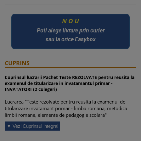
U
O
N
Poti alege livrare prin curier
sau la orice Easybox
CUPRINS
Cuprinsul lucrarii Pachet Teste REZOLVATE pentru reusita la
examenul de titularizare in invatamantul primar -
INVATATORI (2 culegeri)
Lucrarea "Teste rezolvate pentru reusita la examenul de
titularizare invatamant primar - limba romana, metodica
limbii romane, elemente de pedagogie scolara"
Testul nr. 1 . . . . . . . . . . . . . . . . . . . . . . . . . . . . . . . . . . . . . . . . . .
▼ Vezi Cuprinsul integral
. . . . . . 9
Literatura: Povestea lui Harap-Alb, de Ion Creanga – evolutia