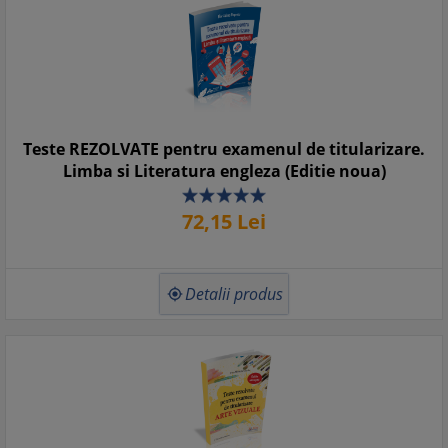
Testul nr. 9 ………………………………………………………………….……
25
Testul nr. 10 ………………………………………………………………………
27
Testul nr. 11 ………………………………………………………………………
29
Testul nr. 12 ………………………………………………………………………
Teste REZOLVATE pentru examenul de titularizare.
31
Limba si Literatura engleza (Editie noua)
Testul nr. 13 ………………………………………………………………………
33
72,
15
Lei
Testul nr. 14 ………………………………………………………………………
35
Testul nr. 15 ………………………………………………………………………
37
Detalii produs
