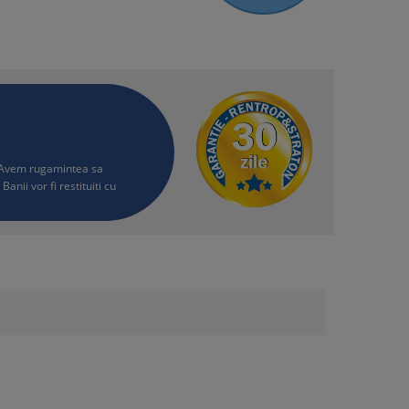
i. Avem rugamintea sa
Banii vor fi restituiti cu