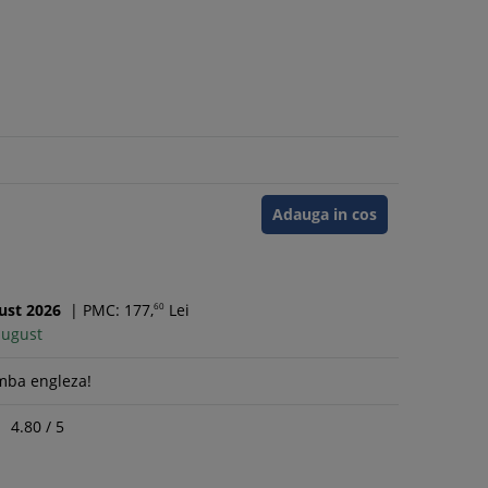
Adauga in cos
ust
2026
|
PMC: 177,
60
Lei
august
mba engleza!
4.80
/
5