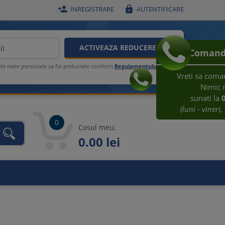


INREGISTRARE
AUTENTIFICARE
ACTIVEAZA REDUCEREA
Comanda telefonica
ele mele personale sa fie prelucrate conform
Regulamentului UE
Vreti sa comandati prin telefon?
Nimic mai simplu:
sunati la
021 209 45 12
(luni - vineri, intre 08:30-17:00)
0
Cosul meu:
0.00 lei
unca