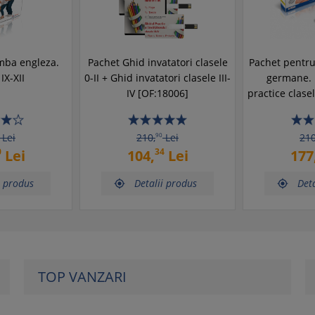
mba engleza.
Pachet Ghid invatatori clasele
Pachet pentru
IX-XII
0-II + Ghid invatatori clasele III-
germane. 
IV [OF:18006]
practice clase
Lei
210,
90
Lei
210
0
34
Lei
104,
Lei
177
i produs
Detalii produs
Deta


TOP VANZARI