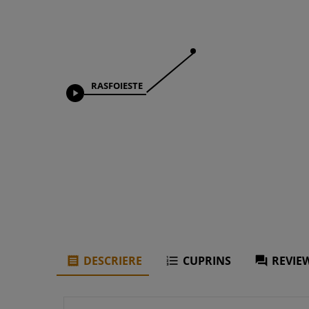
RASFOIESTE

DESCRIERE
CUPRINS
REVIEW


