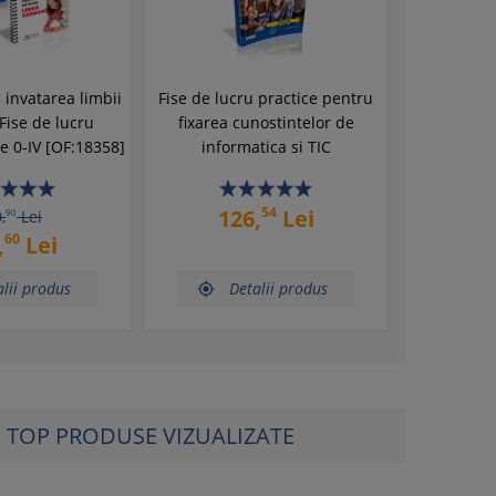
 invatarea limbii
Fise de lucru practice pentru
Fise de lucru
fixarea cunostintelor de
le 0-IV [OF:18358]
informatica si TIC
54
126,
Lei
,
90
Lei
60
,
Lei
lii produs
Detalii produs

TOP PRODUSE VIZUALIZATE