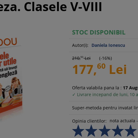
za. Clasele V-VIII
STOC DISPONIBIL
Autor(i):
Daniela Ionescu
210,
90
Lei
(-16%)
177,
60
Lei
Oferta valabila pana la :
17
Aug
✓ Livrare incepand de luni, 10 
Super-metoda pentru invatat li
nota actuala -
Opinia clientilor: