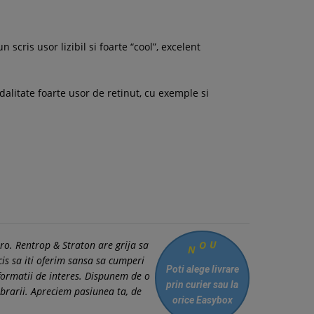
cris usor lizibil si foarte “cool”, excelent
odalitate foarte usor de retinut, cu exemple si
.ro. Rentrop & Straton are grija sa
U
O
N
cis sa iti oferim sansa sa cumperi
Poti alege livrare
informatii de interes. Dispunem de o
prin curier
sau la
brarii. Apreciem pasiunea ta, de
orice Easybox