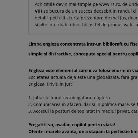
Achizitiile devin mai simple pe www.rs.ro, de und
VIII
se bucura de un succes deosebit in randul clie
detalii, poti citi scurta prezentare de mai jos, doa
si alte informatii utile. Un astfel de produs va fi
Limba engleza concentrata intr-un biblioraft cu fise
simple si distractive, concepute special pentru copi
Engleza este elementul care ii va folosi enorm in via
Societatea actuala deja este una globalizata, fara gra
engleza. Priviti in jur:
1. Joburile bune cer obligatoriu engleza
2. Comunicarea in afaceri, dar si in politica mare, se 
3. Accesul la posturi de top (atat in mediul privat, cat
Pregatiti-va, asadar, copilul pentru viata!
Oferiti-i marele avantaj de a stapani la perfectie li