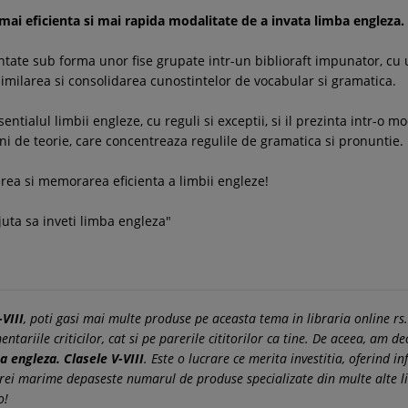
 mai eficienta si mai rapida modalitate de a invata limba engleza.
ate sub forma unor fise grupate intr-un biblioraft impunator, cu un s
milarea si consolidarea cunostintelor de vocabular si gramatica.
entialul limbii engleze, cu reguli si exceptii, si il prezinta intr-o m
agini de teorie, care concentreaza regulile de gramatica si pronuntie.
rea si memorarea eficienta a limbii engleze!
juta sa inveti limba engleza"
VIII
, poti gasi mai multe produse pe aceasta tema in libraria online rs
ariile criticilor, cat si pe parerile cititorilor ca tine. De aceea, am de
a engleza. Clasele V-VIII
. Este o lucrare ce merita investitia, oferind 
arei marime depaseste numarul de produse specializate din multe alte li
o!