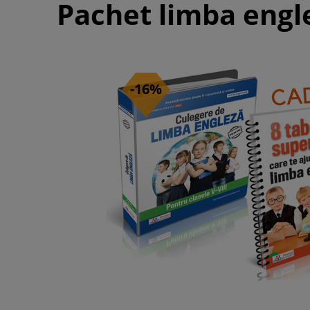
Pachet limba engle
-16%