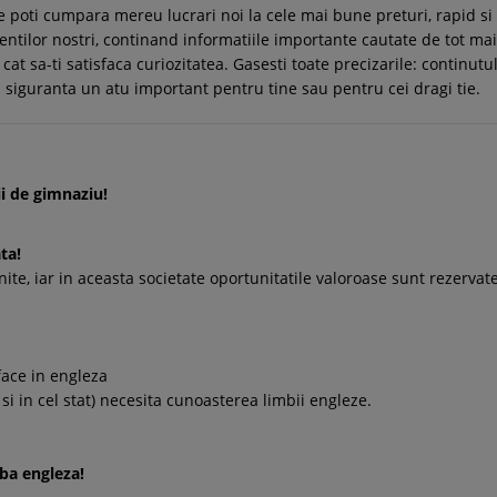
e poti cumpara mereu lucrari noi la cele mai bune preturi, rapid s
ntilor nostri, continand informatiile importante cautate de tot mai
r cat sa-ti satisfaca curiozitatea. Gasesti toate precizarile: continut
 cu siguranta un atu important pentru tine sau pentru cei dragi tie.
ii de gimnaziu!
ta!
nite, iar in aceasta societate oportunitatile valoroase sunt rezervat
face in engleza
 si in cel stat) necesita cunoasterea limbii engleze.
mba engleza!