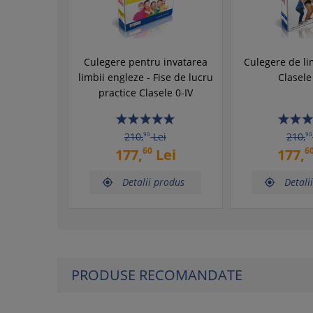
Culegere pentru invatarea
Culegere de li
limbii engleze - Fise de lucru
Clasele 
practice Clasele 0-IV
210,
90
Lei
210,
90
60
6
177,
Lei
177,
Detalii produs
Detali


PRODUSE RECOMANDATE