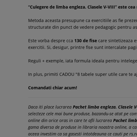
“Culegere de limba engleza. Clasele V-VIII” este cea
Metoda aceasta presupune ca exercitiile as fie prezent
structurate din punct de vedere pedagogic pentru asi
Este vorba despre cca
130 de fise
care sintetizeaza es
exercitii. Si, desigur, printre fise sunt intercalate p
Reguli + exemple, iata formula ideala pentru intelege
In plus, primiti CADOU "8 tabele super utile care te a
Comandati chiar acum!
Daca iti place lucrarea
Pachet limba engleza. Clasele V-
selecteze cele mai bune produse, bazandu-se atat pe coment
online din orice oras in care te afli lucrarea
Pachet limb
gama diversa de produse in libraria noastra online, a c
aceea investim ca sa gasesti intotdeauna ce cauti pe rs.r