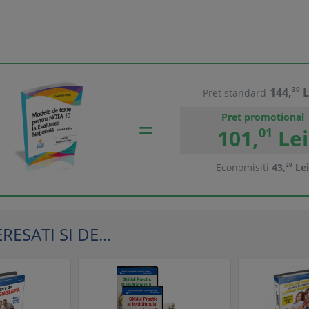
144,
30
L
Pret standard
Pret promotional
101,
01
Lei
Economisiti
43,
29
Lei
ESATI SI DE...