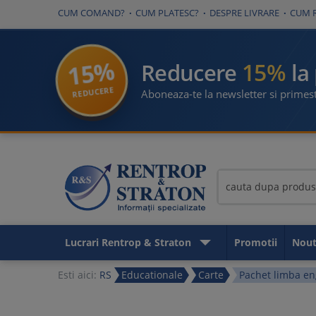
CUM COMAND?
CUM PLATESC?
DESPRE LIVRARE
CUM 
15%
15%
Reducere
la
REDUCERE
Aboneaza-te la newsletter si primest
Lucrari Rentrop & Straton
Promotii
Nout
Esti aici:
RS
Educationale
Carte
Pachet limba eng