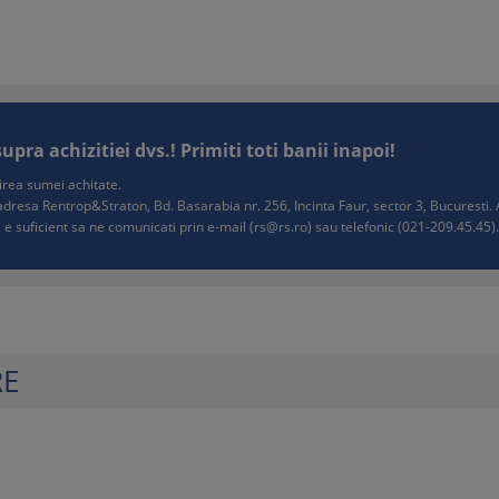
ra achizitiei dvs.! Primiti toti banii inapoi!
tuirea sumei achitate.
e adresa Rentrop&Straton, Bd. Basarabia nr. 256, Incinta Faur, sector 3, Bucurest
 e suficient sa ne comunicati prin e-mail (
rs@rs.ro
) sau telefonic (021-209.45.45). 
RE