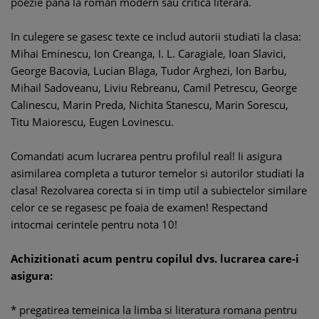
poezie pana la roman modern sau critica literara.
In culegere se gasesc texte ce includ autorii studiati la clasa:
Mihai Eminescu, Ion Creanga, I. L. Caragiale, Ioan Slavici,
George Bacovia, Lucian Blaga, Tudor Arghezi, Ion Barbu,
Mihail Sadoveanu, Liviu Rebreanu, Camil Petrescu, George
Calinescu, Marin Preda, Nichita Stanescu, Marin Sorescu,
Titu Maiorescu, Eugen Lovinescu.
Comandati acum lucrarea pentru profilul real! Ii asigura
asimilarea completa a tuturor temelor si autorilor studiati la
clasa! Rezolvarea corecta si in timp util a subiectelor similare
celor ce se regasesc pe foaia de examen! Respectand
intocmai cerintele pentru nota 10!
Achizitionati acum pentru copilul dvs. lucrarea care-i
asigura:
* pregatirea temeinica la limba si literatura romana pentru