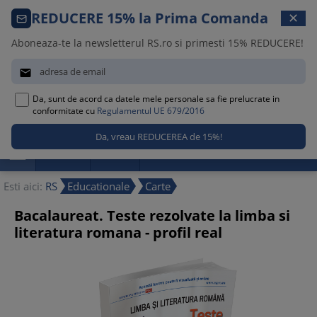
Comanda telefonica · 021 209 45 12
REDUCERE 15% la Prima Comanda
✕
Luni – Vineri, 08:30 – 17:00
Aboneaza-te la newsletterul RS.ro si primesti 15% REDUCERE!


Da, sunt de acord ca datele mele personale sa fie prelucrate in
0
conformitate cu
Regulamentul UE 679/2016

Promotii
Noutati
Reduceri
Esti aici:
RS
Educationale
Carte
Bacalaureat. Teste rezolvate la limba si
literatura romana - profil real