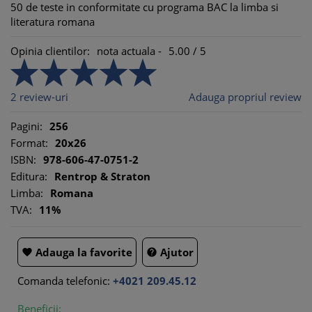
50 de teste in conformitate cu programa BAC la limba si
literatura romana
Opinia clientilor:
nota actuala -
5.00
/
5
2
review-uri
Adauga propriul review
Pagini:
256
Format:
20x26
ISBN:
978-606-47-0751-2
Editura:
Rentrop & Straton
Limba:
Romana
TVA:
11%
Adauga la favorite
Ajutor


Comanda telefonic:
+4021 209.45.12
Beneficii: