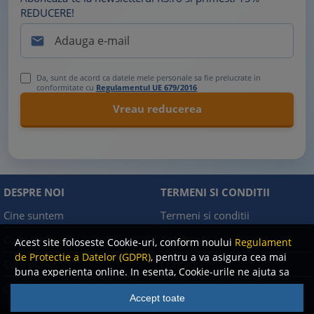
REDUCERE!

Da, sunt de acord ca datele mele personale sa fie prelucrate in
conformitate cu
Regulamentul UE 679/2016
DESPRE NOI
TERMENI SI CONDITII
Cine suntem
Termeni si conditii
Cum comand?
Facebook
Acest site foloseste Cookie-uri, conform noului
Regulament
de Protectie a Datelor (GDPR)
, pentru a va asigura cea mai
Cum platesc?
Contact
buna experienta online. In esenta, Cookie-urile ne ajuta sa
imbunatatim continutul de pe site, oferindu-va dvs.,
Cum returnez
Politica de confidentialitate
Accept toate
cititorul, o experienta online personalizata si mult mai