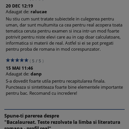
20
DEC
12:19
Adaugat de:
ralucae
Nu stiu cum sunt tratate subiectele in culegerea pentru
uman, dar sunt multumita ca cea pentru real acopera toata
tematica ceruta pentru examen si inca intr-un mod foarte
potrivit pentru niste elevi care au in cap doar calculatoare,
informatica si materii de real. Astfel si ei se pot pregati
pentru proba de romana in mod corespunzator.
(
5
/
5
)
15
MAI
11:46
Adaugat de:
danp
S-a dovedit foarte utila pentru recapitularea finala.
Puncteaza si sintetiteaza foarte bine elementele importante
pentru bac. Recomand cu incredere!
Spune-ti parerea despre
"Bacalaureat. Teste rezolvate la limba si literatura
romana - profil real"