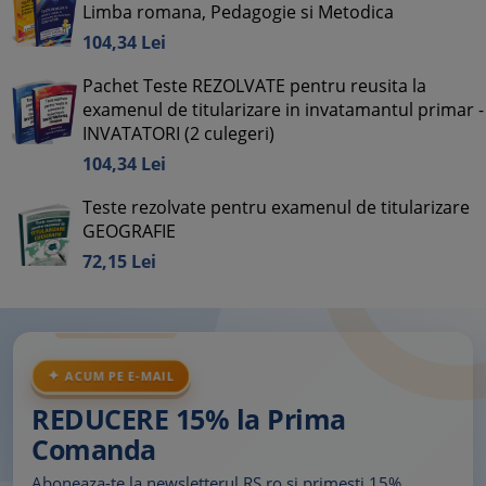
Limba romana, Pedagogie si Metodica
104,
34
Lei
Pachet Teste REZOLVATE pentru reusita la
examenul de titularizare in invatamantul primar -
INVATATORI (2 culegeri)
104,
34
Lei
Teste rezolvate pentru examenul de titularizare
GEOGRAFIE
72,
15
Lei
ACUM PE E-MAIL
REDUCERE 15% la Prima
Comanda
Aboneaza-te la newsletterul RS.ro si primesti 15%