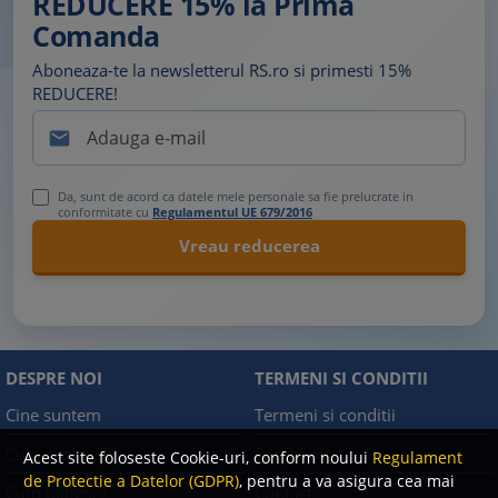
REDUCERE 15% la Prima
Comanda
Aboneaza-te la newsletterul RS.ro si primesti 15%
REDUCERE!

Da, sunt de acord ca datele mele personale sa fie prelucrate in
conformitate cu
Regulamentul UE 679/2016
DESPRE NOI
TERMENI SI CONDITII
Cine suntem
Termeni si conditii
Cum comand?
Facebook
Acest site foloseste Cookie-uri, conform noului
Regulament
de Protectie a Datelor (GDPR)
, pentru a va asigura cea mai
Cum platesc?
Contact