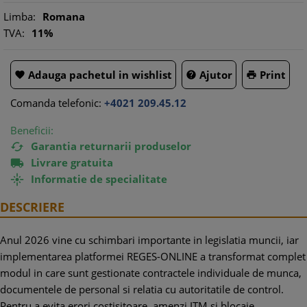
Limba:
Romana
TVA:
11%
Adauga pachetul in wishlist
Ajutor
Print



Comanda telefonic:
+4021 209.45.12
Beneficii:
Garantia returnarii produselor

Livrare gratuita

Informatie de specialitate

DESCRIERE
Anul 2026 vine cu schimbari importante in legislatia muncii, iar
implementarea platformei REGES-ONLINE a transformat complet
modul in care sunt gestionate contractele individuale de munca,
documentele de personal si relatia cu autoritatile de control.
Pentru a evita erori costisitoare, amenzi ITM si blocaje