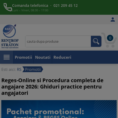
Comanda telefonica · 021 209 45 12
Luni – Vineri, 08:30 – 17:00

0

Promotii
Noutati
Reduceri
Esti aici:
RS
Promotii
Reges-Online si Procedura completa de
angajare 2026: Ghiduri practice pentru
angajatori