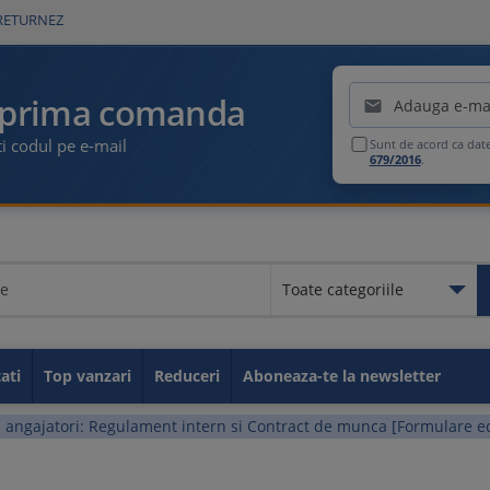
RETURNEZ
Emailul tau
 prima comanda

i codul pe e-mail
Sunt de acord ca dat
679/2016
.
Toate categoriile
Toate categoriile
Educationale
Legislatia muncii
Contabilitate
Fiscalitate
GDPR
Idei de afaceri
Resurse umane
Securitate si Sanatate in M
Carti utile
Sanatate
Administratie publica
Carti de parenting
Carti despre sport
Taxe si impozite
ati
Top vanzari
Reduceri
Aboneaza-te la newsletter
 angajatori: Regulament intern si Contract de munca [Formulare ed