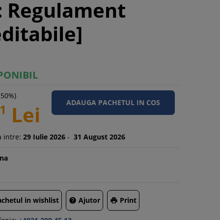
i: Regulament
ditabile]
PONIBIL
-50%)
1
Lei
 intre:
29
Iulie
2026
-
31
August
2026
na
chetul in wishlist
Ajutor
Print

