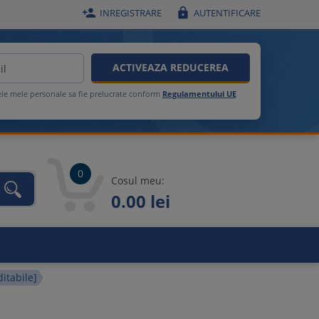


INREGISTRARE
AUTENTIFICARE
ACTIVEAZA REDUCEREA
ele mele personale sa fie prelucrate conform
Regulamentului UE
0
Cosul meu:
0.00 lei
unca
itabile]