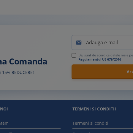

Da, sunt de acord ca datele mele pe
ima Comanda
Regulamentul UE 679/2016
sti 15% REDUCERE!
 NOI
TERMENI SI CONDITII
ntem
Termeni si conditii