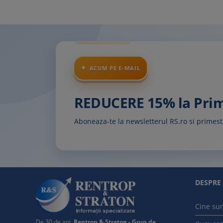
ACUM PE E-MAIL
REDUCERE 15% la Pr
Aboneaza-te la newsletterul RS.ro si prime
DESPRE
Cine su
De 30 de ani,
Rentrop & Straton - Grup de