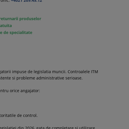
onic:
+4021 209.45.12
returnarii produselor
ratuita
e de specialitate
gatorii impuse de legislatia muncii. Controalele ITM
stente si probleme administrative serioase.
ntru orice angajator:
oritatile de control.
gislatiei din 2026, gata de completare si utilizare