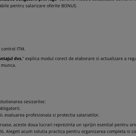
tabile pentru salarizare oferite BONUS.
 control ITM.
ntajul dvs.
” explica modul corect de elaborare si actualizare a regu
e munca.
utionarea sesizarilor;
bligatorii;
i, evaluarea profesionala si protectia salariatilor.
riguroase, aceste doua lucrari reprezinta un sprijin esential pentru 
2026. Alegeti acum solutia practica pentru organizarea completa s