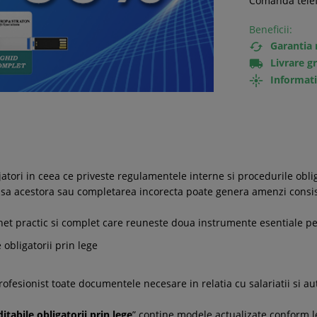
Comanda telef
Beneficii:
Garantia 

Livrare g

Informati

jatori in ceea ce priveste regulamentele interne si procedurile obli
 lipsa acestora sau completarea incorecta poate genera amenzi consi
chet practic si complet care reuneste doua instrumente esentiale pe
obligatorii prin lege
profesionist toate documentele necesare in relatia cu salariatii si aut
tabile obligatorii prin lege
” contine modele actualizate conform le