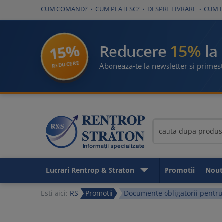
CUM COMAND?
CUM PLATESC?
DESPRE LIVRARE
CUM 
15%
15%
Reducere
la
REDUCERE
Aboneaza-te la newsletter si primest
Lucrari Rentrop & Straton
Promotii
Nout
Esti aici:
RS
Promotii
Documente obligatorii pentru