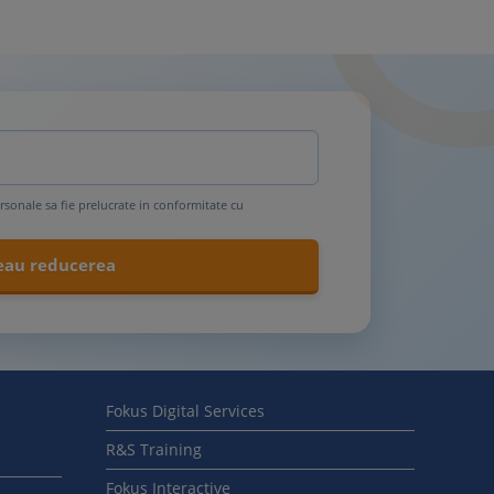
rsonale sa fie prelucrate in conformitate cu
Fokus Digital Services
R&S Training
Fokus Interactive