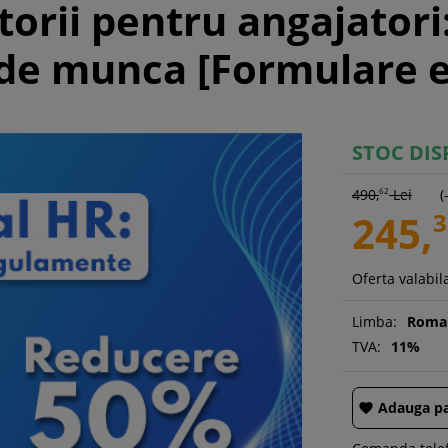
orii pentru angajator
 de munca [Formulare e
STOC DIS
490,
62
Lei
(
245,
3
Oferta valabila
Limba:
Roma
TVA:
11%
Adauga pa
