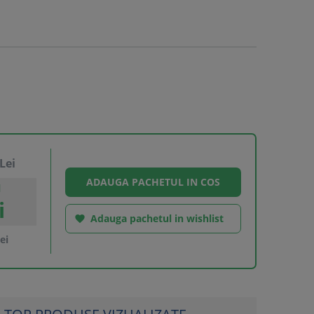
Lei
l
i
Adauga pachetul in wishlist

ei