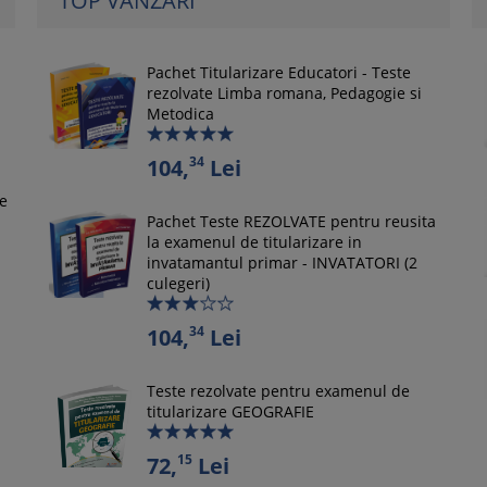
TOP VANZARI
Pachet Titularizare Educatori - Teste
rezolvate Limba romana, Pedagogie si
Metodica
34
104,
Lei
le
Pachet Teste REZOLVATE pentru reusita
la examenul de titularizare in
invatamantul primar - INVATATORI (2
culegeri)
34
104,
Lei
Teste rezolvate pentru examenul de
titularizare GEOGRAFIE
15
72,
Lei