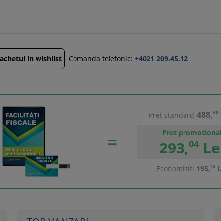
chetul in wishlist
Comanda telefonic:
+4021 209.45.12
488,
40
Pret standard
Pret promotiona
293,
04
Le
Economisiti
195,
36
L