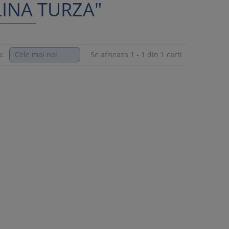
LINA TURZA"
a:
Se afiseaza 1 - 1 din 1 carti