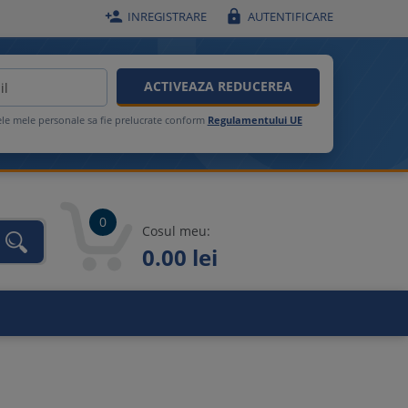


INREGISTRARE
AUTENTIFICARE
ACTIVEAZA REDUCEREA
ele mele personale sa fie prelucrate conform
Regulamentului UE
0
Cosul meu:
0.00 lei
unca