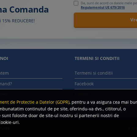
Da, sunt de acord ca datele mele pe
ima Comanda
Regulamentul UE 679/2016
sti 15% REDUCERE!
 NOI
TERMENI SI CONDITII
ntem
Termeni si conditii
mand?
Facebook
tesc?
Contact
ent de Protectie a Datelor (GDPR)
, pentru a va asigura cea mai bu
urnez
Politica de confidentialitate
mbunatatim continutul de pe site, oferindu-va dvs., cititorul, o
sunt folosite doar de site-ul nostru si partenerii nostri de
ookie-uri.
rvate
A.N.