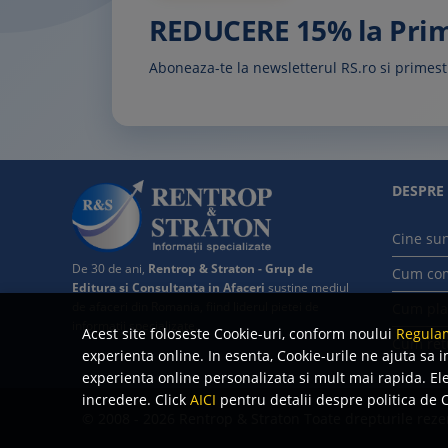
REDUCERE 15% la Pr
Aboneaza-te la newsletterul RS.ro si prime
DESPRE
Cine su
De 30 de ani,
Rentrop & Straton - Grup de
Cum co
Editura si Consultanta in Afaceri
sustine mediul
de afaceri din Romania, fiind liderul pietei de
Cum pla
informatii specializate.
Acest site foloseste Cookie-uri, conform noului
Regulam
Cum ret
experienta online. In esenta, Cookie-urile ne ajuta sa i
experienta online personalizata si mult mai rapida. Ele 
incredere. Click
AICI
pentru detalii despre politica de C
© 2008 - 2026 Rentrop & Straton
Toate drepturile reze