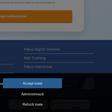
rsonale sa fie prelucrate in conformitate cu
Fokus Digital Services
R&S Training
Fokus Interactive
na
Accept toate
Administrează
Refuză toate
P.C.