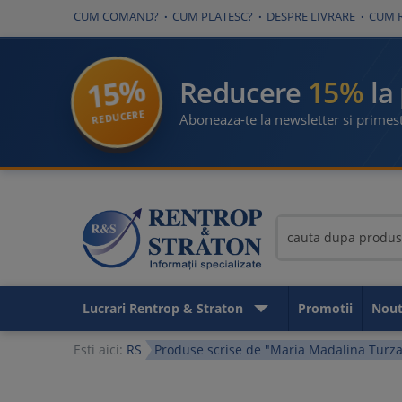
CUM COMAND?
CUM PLATESC?
DESPRE LIVRARE
CUM 
15%
15%
Reducere
la
REDUCERE
Aboneaza-te la newsletter si primest
Lucrari Rentrop & Straton
Promotii
Nout
Esti aici:
RS
Produse scrise de "Maria Madalina Turza