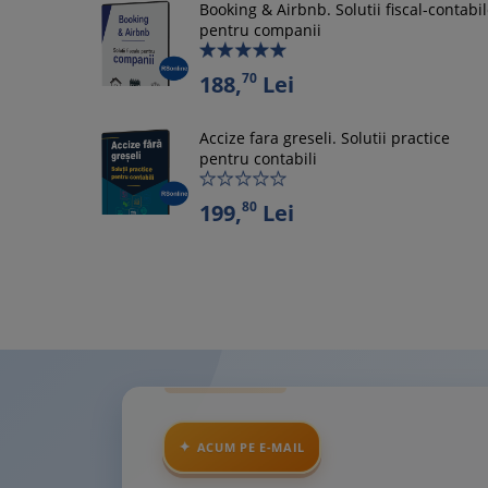
Booking & Airbnb. Solutii fiscal-contabi
pentru companii
70
188,
Lei
Accize fara greseli. Solutii practice
pentru contabili
80
199,
Lei
ACUM PE E-MAIL