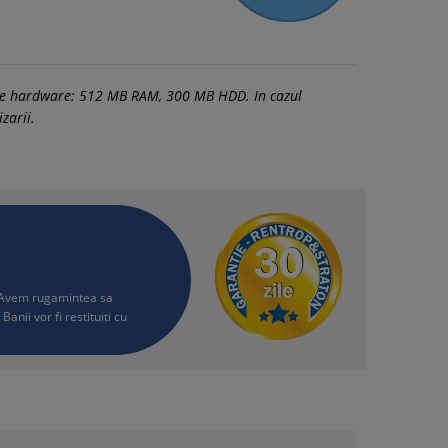
tele hardware: 512 MB RAM, 300 MB HDD. In cazul
zarii.
i. Avem rugamintea sa
Banii vor fi restituiti cu