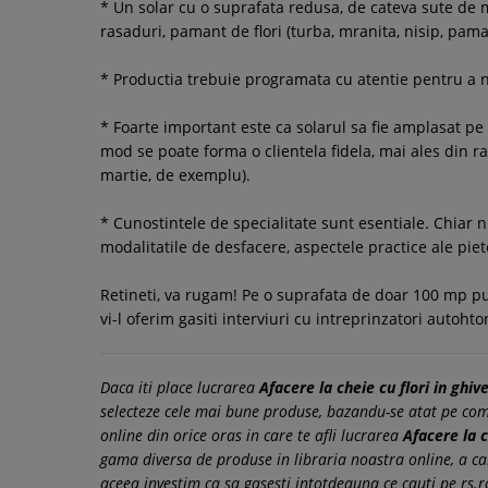
* Un solar cu o suprafata redusa, de cateva sute de me
rasaduri, pamant de flori (turba, mranita, nisip, pama
* Productia trebuie programata cu atentie pentru a n
* Foarte important este ca solarul sa fie amplasat pe 
mod se poate forma o clientela fidela, mai ales din ra
martie, de exemplu).
* Cunostintele de specialitate sunt esentiale. Chiar nu
modalitatile de desfacere, aspectele practice ale piet
Retineti, va rugam! Pe o suprafata de doar 100 mp put
vi-l oferim gasiti interviuri cu intreprinzatori autoht
Daca iti place lucrarea
Afacere la cheie cu flori in ghive
selecteze cele mai bune produse, bazandu-se atat pe coment
online din orice oras in care te afli lucrarea
Afacere la c
gama diversa de produse in libraria noastra online, a c
aceea investim ca sa gasesti intotdeauna ce cauti pe rs.r