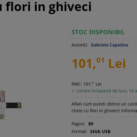
 flori in ghiveci
STOC DISPONIBIL
Autor(i):
Gabriela Capatina
101,
01
Lei
PMC: 101,
01
Lei
✓ Livrare incepand de luni, 10 
Aflati cum puteti obtine un cast
cheie cu flori in ghiveci! Inform
Pagini:
89
Format:
Stick USB