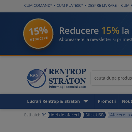
CUM COMAND?
CUM PLATESC?
DESPRE LIVRARE
CUM 
15%
15%
Reducere
la
REDUCERE
Aboneaza-te la newsletter si primest
Lucrari Rentrop & Straton
Promotii
Nout
Esti aici:
RS
Idei de afaceri
Stick USB
Afacere la 