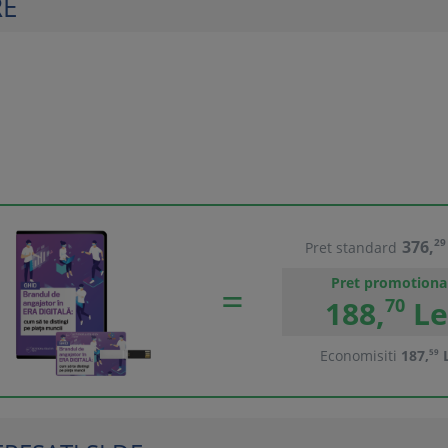
RE
376,
29
Pret standard
Pret promotiona
188,
70
Le
Economisiti
187,
59
L