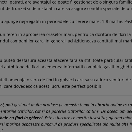
tri patrati, are avantajul ca poate fi gestionat de o singura familie
nt de frunze) si de instalatii care sa asigure conditii speciale de u
u ajunge nepregatiti in perioadele cu cerere mare: 1-8 martie, Past
un teren in apropierea oraselor mari, pentru ca doritorii de flori la
ndul companiilor care, in general, achizitioneaza cantitati mai mari d
 puteti desfasura aceasta afacere fara sa stiti toate particularitatil
ei autohtone de flori. Asemenea informatii complete gasiti in ghidul 
eti amenaja o sera de flori in ghiveci care sa va aduca venituri de
oni care dovedesc ca acest lucru este perfect posibil!
ci
, poti gasi mai multe produse pe aceasta tema in libraria online rs.ro
ariile criticilor, cat si pe parerile cititorilor ca tine. De aceea, am de
heie cu flori in ghiveci
. Este o lucrare ce merita investitia, oferind inf
arei marime depaseste numarul de produse specializate din multe alte li
o!