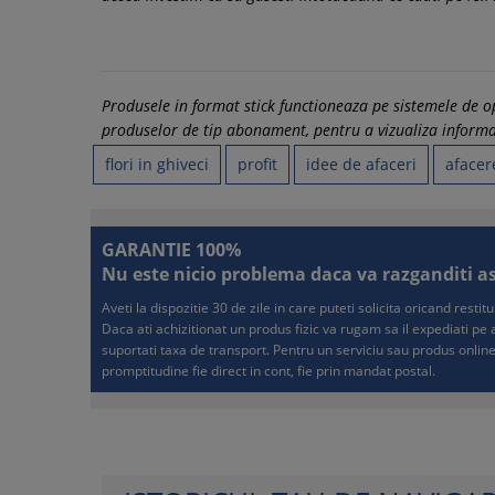
Produsele in format stick functioneaza pe sistemele de
produselor de tip abonament, pentru a vizualiza informati
flori in ghiveci
profit
idee de afaceri
afacer
GARANTIE 100%
Nu este nicio problema daca va razganditi asup
Aveti la dispozitie 30 de zile in care puteti solicita oricand resti
Daca ati achizitionat un produs fizic va rugam sa il expediati p
suportati taxa de transport. Pentru un serviciu sau produs online
promptitudine fie direct in cont, fie prin mandat postal.