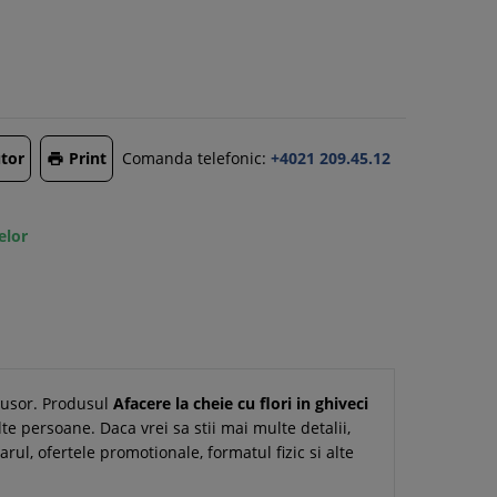
tor
Print
Comanda telefonic:
+4021 209.45.12

elor
i usor. Produsul
Afacere la cheie cu flori in ghiveci
e persoane. Daca vrei sa stii mai multe detalii,
arul, ofertele promotionale, formatul fizic si alte