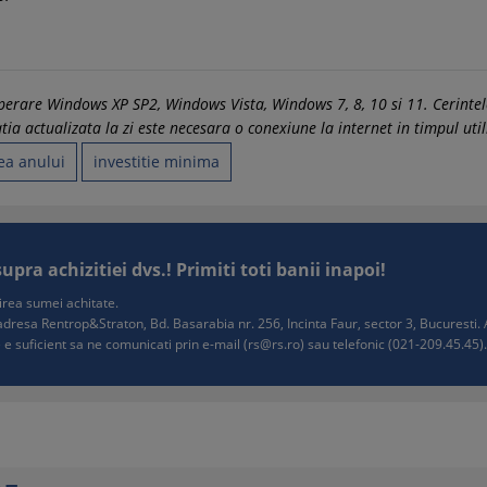
 operare Windows XP SP2, Windows Vista, Windows 7, 8, 10 si 11. Cerin
a actualizata la zi este necesara o conexiune la internet in timpul utili
ea anului
investitie minima
ra achizitiei dvs.! Primiti toti banii inapoi!
tuirea sumei achitate.
e adresa Rentrop&Straton, Bd. Basarabia nr. 256, Incinta Faur, sector 3, Bucurest
 e suficient sa ne comunicati prin e-mail (
rs@rs.ro
) sau telefonic (021-209.45.45). 