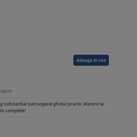
Adauga in cos
august
ig substantial parcurgand ghidul practic Afacere la
atii complete!