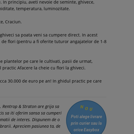
. In principiu, aveti nevoie de seminte, ghivece,
miditate, temperatura, luminozitate.
e, Craciun.
 ghiveci sa poata veni sa cumpere direct. In acest
e flori (pentru a fi oferite tuturor angajatelor de 1-8
e plantelor pe care le cultivati, pasii de urmat,
practic Afacere la cheie cu flori la ghiveci.
 cca 30.000 de euro pe an! In ghidul practic pe care
N
. Rentrop & Straton are grija sa
O
U
cis sa iti oferim sansa sa cumperi
Poti alege livrare
ormatii de interes. Dispunem de o
prin curier
sau la
brarii. Apreciem pasiunea ta, de
orice Easybox