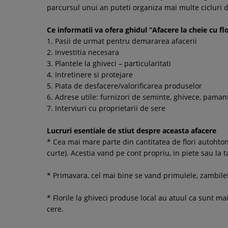
parcursul unui an puteti organiza mai multe cicluri 
Ce informatii va ofera ghidul “Afacere la cheie cu flo
1. Pasii de urmat pentru demararea afacerii
2. Investitia necesara
3. Plantele la ghiveci – particularitati
4. Intretinere si protejare
5. Piata de desfacere/valorificarea produselor
6. Adrese utile: furnizori de seminte, ghivece, paman
7. Interviuri cu proprietarii de sere
Lucruri esentiale de stiut despre aceasta afacere
* Cea mai mare parte din cantitatea de flori autohton
curte). Acestia vand pe cont propriu, in piete sau la ta
* Primavara, cel mai bine se vand primulele, zambilel
* Florile la ghiveci produse local au atuul ca sunt m
cere.