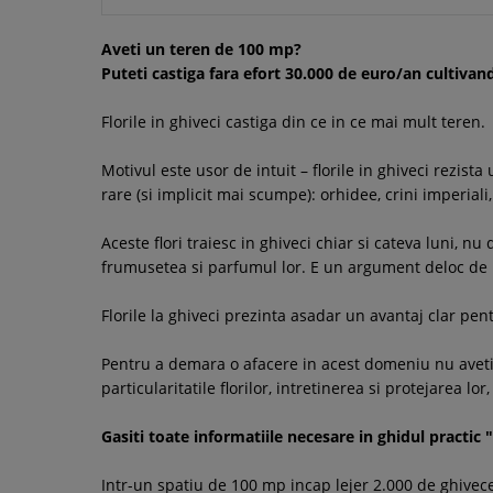
Aveti un teren de 100 mp?
Puteti castiga fara efort 30.000 de euro/an cultiva
Florile in ghiveci castiga din ce in ce mai mult teren.
Motivul este usor de intuit – florile in ghiveci rezi
rare (si implicit mai scumpe): orhidee, crini imperial
Aceste flori traiesc in ghiveci chiar si cateva luni, nu
frumusetea si parfumul lor. E un argument deloc de n
Florile la ghiveci prezinta asadar un avantaj clar pen
Pentru a demara o afacere in acest domeniu nu aveti n
particularitatile florilor, intretinerea si protejarea l
Gasiti toate informatiile necesare in ghidul practic "
Intr-un spatiu de 100 mp incap lejer 2.000 de ghivece