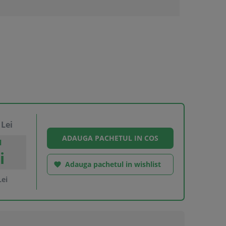
Lei
l
i
Adauga pachetul in wishlist

ei