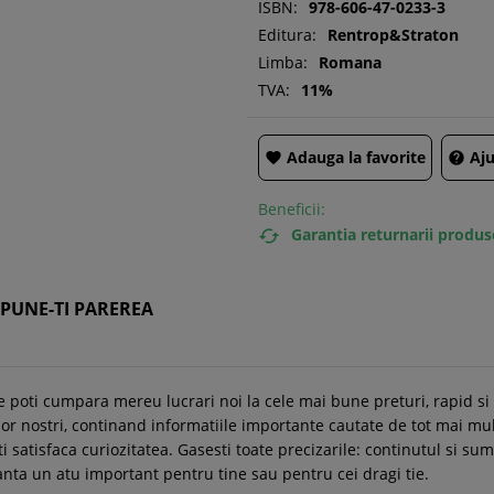
ISBN:
978-606-47-0233-3
Editura:
Rentrop&Straton
Limba:
Romana
TVA:
11%
Adauga la favorite
Aju


Beneficii:
Garantia returnarii produs

SPUNE-TI PAREREA
e poti cumpara mereu lucrari noi la cele mai bune preturi, rapid s
or nostri, continand informatiile importante cautate de tot mai mult
ti satisfaca curiozitatea. Gasesti toate precizarile: continutul si sum
ranta un atu important pentru tine sau pentru cei dragi tie.