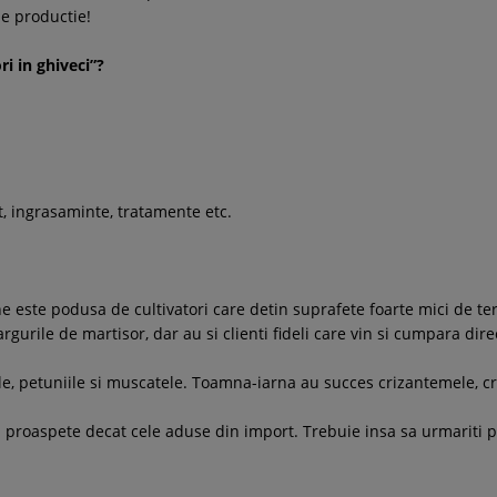
de productie!
ri in ghiveci”?
t, ingrasaminte, tratamente etc.
e este podusa de cultivatori care detin suprafete foarte mici de ter
rgurile de martisor, dar au si clienti fideli care vin si cumpara dire
e, petuniile si muscatele. Toamna-iarna au succes crizantemele, crac
ai proaspete decat cele aduse din import. Trebuie insa sa urmariti p