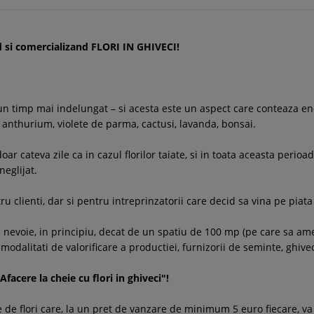
nd si comercializand FLORI IN GHIVECI!
sta un timp mai indelungat – si acesta este un aspect care conteaza
i, anthurium, violete de parma, cactusi, lavanda, bonsai.
 doar cateva zile ca in cazul florilor taiate, si in toata aceasta per
eglijat.
tru clienti, dar si pentru intreprinzatorii care decid sa vina pe pia
evoie, in principiu, decat de un spatiu de 100 mp (pe care sa amen
or, modalitati de valorificare a productiei, furnizorii de seminte, ghi
Afacere la cheie cu flori in ghiveci"!
 de flori care, la un pret de vanzare de minimum 5 euro fiecare, va 