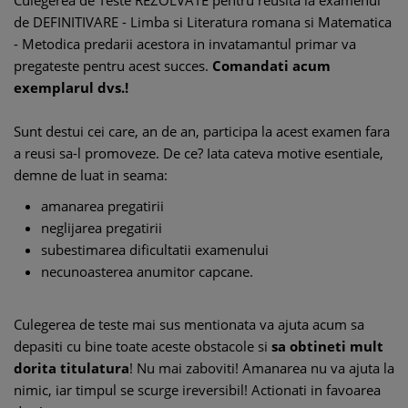
Culegerea de Teste REZOLVATE pentru reusita la examenul
de DEFINITIVARE - Limba si Literatura romana si Matematica
- Metodica predarii acestora in invatamantul primar va
pregateste pentru acest succes.
Comandati acum
exemplarul dvs.!
Sunt destui cei care, an de an, participa la acest examen fara
a reusi sa-l promoveze. De ce? Iata cateva motive esentiale,
demne de luat in seama:
amanarea pregatirii
neglijarea pregatirii
subestimarea dificultatii examenului
necunoasterea anumitor capcane.
Culegerea de teste mai sus mentionata va ajuta acum sa
depasiti cu bine toate aceste obstacole si
sa obtineti mult
dorita titulatura
! Nu mai zaboviti! Amanarea nu va ajuta la
nimic, iar timpul se scurge ireversibil! Actionati in favoarea