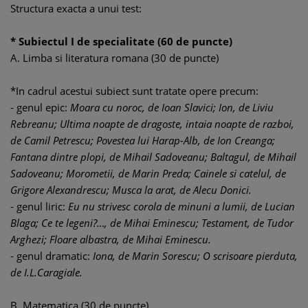
Structura exacta a unui test:
* Subiectul I de specialitate (60 de puncte)
A. Limba si literatura romana (30 de puncte)
*In cadrul acestui subiect sunt tratate opere precum:
- genul epic:
Moara cu noroc, de Ioan Slavici; Ion, de Liviu
Rebreanu; Ultima noapte de dragoste, intaia noapte de razboi,
de Camil Petrescu; Povestea lui Harap-Alb, de Ion Creanga;
Fantana dintre plopi, de Mihail Sadoveanu; Baltagul, de Mihail
Sadoveanu; Morometii, de Marin Preda; Cainele si catelul, de
Grigore Alexandrescu; Musca la arat, de Alecu Donici.
- genul liric:
Eu nu strivesc corola de minuni a lumii, de Lucian
Blaga; Ce te legeni?…, de Mihai Eminescu; Testament, de Tudor
Arghezi; Floare albastra, de Mihai Eminescu.
- genul dramatic:
Iona, de Marin Sorescu; O scrisoare pierduta,
de I.L.Caragiale.
B. Matematica (30 de puncte)