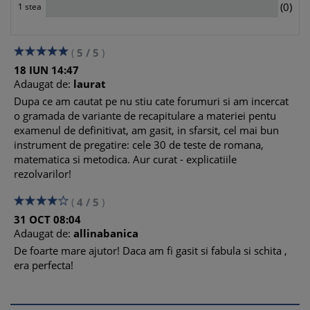
0
(0)
1 stea
(
5
/
5
)
18
IUN
14:47
Adaugat de:
laurat
Dupa ce am cautat pe nu stiu cate forumuri si am incercat
o gramada de variante de recapitulare a materiei pentu
examenul de definitivat, am gasit, in sfarsit, cel mai bun
instrument de pregatire: cele 30 de teste de romana,
matematica si metodica. Aur curat - explicatiile
rezolvarilor!
(
4
/
5
)
31
OCT
08:04
Adaugat de:
allinabanica
De foarte mare ajutor! Daca am fi gasit si fabula si schita ,
era perfecta!