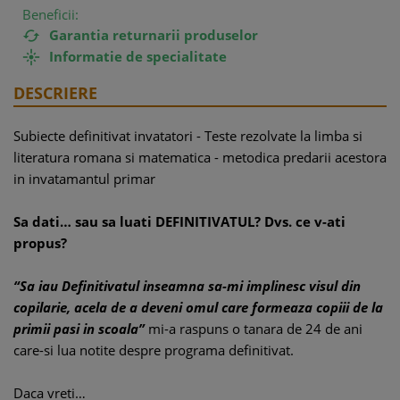
Beneficii:
Garantia returnarii produselor

Informatie de specialitate

DESCRIERE
Subiecte definitivat invatatori - Teste rezolvate la limba si
literatura romana si matematica - metodica predarii acestora
in invatamantul primar
Sa dati… sau sa luati DEFINITIVATUL? Dvs. ce v-ati
propus?
“Sa iau Definitivatul inseamna sa-mi implinesc visul din
copilarie, acela de a deveni omul care formeaza copiii de la
primii pasi in scoala”
mi-a raspuns o tanara de 24 de ani
care-si lua notite despre programa definitivat.
Daca vreti…