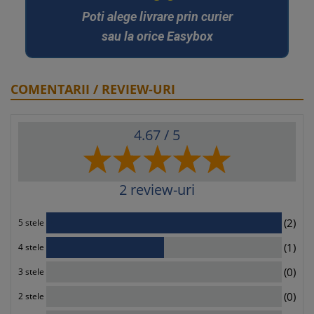
Poti alege livrare prin curier
sau la orice Easybox
COMENTARII / REVIEW-URI
4.67
/ 5
2
review-uri
2
(2)
5 stele
1
(1)
4 stele
0
(0)
3 stele
0
(0)
2 stele