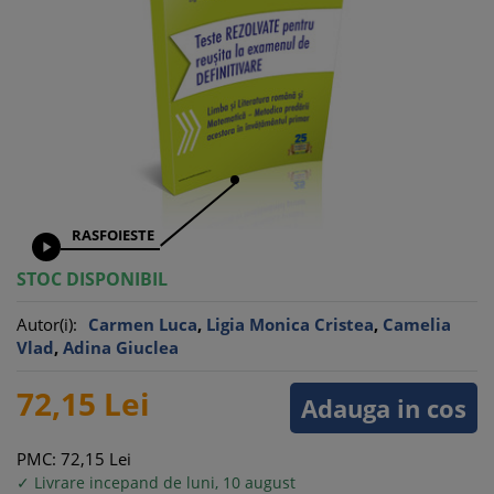
RASFOIESTE

STOC DISPONIBIL
Autor(i):
Carmen Luca
,
Ligia Monica Cristea
,
Camelia
Vlad
,
Adina Giuclea
72,
15
Lei
Adauga in cos
PMC: 72,
15
Lei
✓ Livrare incepand de luni, 10 august