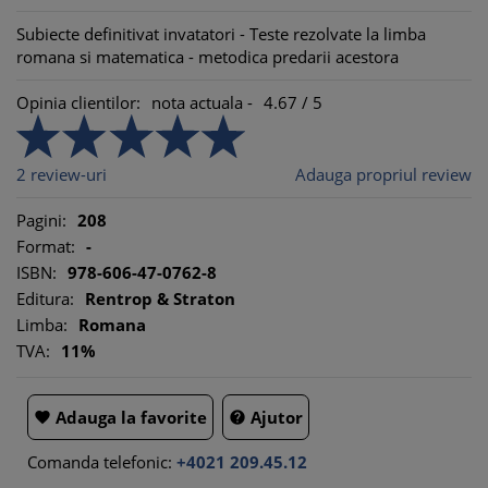
Subiecte definitivat invatatori - Teste rezolvate la limba
romana si matematica - metodica predarii acestora
Opinia clientilor:
nota actuala -
4.67
/
5
2
review-uri
Adauga propriul review
Pagini:
208
Format:
-
ISBN:
978-606-47-0762-8
Editura:
Rentrop & Straton
Limba:
Romana
TVA:
11%
Adauga la favorite
Ajutor


Comanda telefonic:
+4021 209.45.12