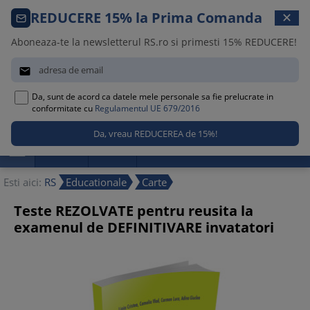
Comanda telefonica · 021 209 45 12
REDUCERE 15% la Prima Comanda
✕
Luni – Vineri, 08:30 – 17:00
Aboneaza-te la newsletterul RS.ro si primesti 15% REDUCERE!


Da, sunt de acord ca datele mele personale sa fie prelucrate in
0
conformitate cu
Regulamentul UE 679/2016

Promotii
Noutati
Reduceri
Esti aici:
RS
Educationale
Carte
Teste REZOLVATE pentru reusita la
examenul de DEFINITIVARE invatatori