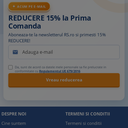
ACUM PE E-MAIL
REDUCERE 15% la Prima
Comanda
Aboneaza-te la newsletterul RS.ro si primesti 15%
REDUCERE!

Da, sunt de acord ca datele mele personale sa fie prelucrate in
conformitate cu
Regulamentul UE 679/2016
DESPRE NOI
TERMENI SI CONDITII
Cine suntem
Termeni si conditii