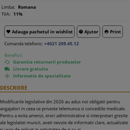
Limba:
Romana
TVA:
11%
Adauga pachetul in wishlist
Ajutor
Print



Comanda telefonic:
+4021 209.45.12
Beneficii:
Garantia returnarii produselor

Livrare gratuita

Informatie de specialitate

DESCRIERE
Modificarile legislative din 2026 au adus noi obligatii pentru
angajatori in ceea ce priveste telemunca si concediile medicale.
Pentru a evita amenzi, erori administrative si interpretari gresite
ale legislatiei muncii, aveti nevoie de informatii clare, actualizate
si usor de aplicat in activitatea de zi cu zi.