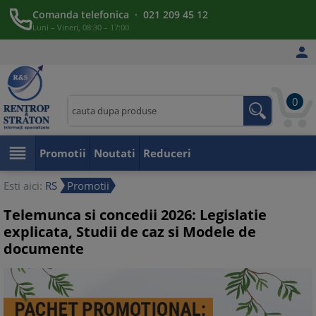
Comanda telefonica · 021 209 45 12
Luni – Vineri, 08:30 – 17:00

0

Promotii
Noutati
Reduceri
Esti aici:
RS
Promotii
Telemunca si concedii 2026: Legislatie
explicata, Studii de caz si Modele de
documente