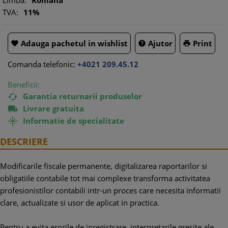
Limba:
Romana
TVA:
11%
Adauga pachetul in wishlist
Ajutor
Print



Comanda telefonic:
+4021 209.45.12
Beneficii:
Garantia returnarii produselor

Livrare gratuita

Informatie de specialitate

DESCRIERE
Modificarile fiscale permanente, digitalizarea raportarilor si
obligatiile contabile tot mai complexe transforma activitatea
profesionistilor contabili intr-un proces care necesita informatii
clare, actualizate si usor de aplicat in practica.
Pentru a evita erorile de inregistrare, interpretarile gresite ale