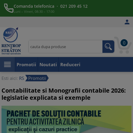
Comanda telefonica · 021 209 45 12
Luni – Vineri, 08:30 – 17:00

0

Promotii
Noutati
Reduceri
Esti aici:
RS
Promotii
Contabilitate si Monografii contabile 2026:
legislatie explicata si exemple