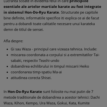
Lucrarea scoate in evidenta felul in care
principiile
esentiale ale artelor martiale karate au fost integrate
in sistemul Hon-Do-Ryu Karate
. Structurate pe capitole
bine definite, informatiile specifice iti explica ce ai de facut
pentru a dobandi toate calitatile necesare unui karateka
demn de titlul de sensei.
Afla despre:
Gi sau Waza - principul care vizeaza tehnica. Include:
miscarea coordonata a corpului si a extremitatilor Tai-
sabaki, respectiv Teashi-undo
dobandirea echilibrului in timpul miscarii Heiko
coordonarea timp-spatiu Ma-ai
atitudinea corecta Shisei.
In
Hon-Do-Ryu Karate
sunt folosite nu mai putin de 7
metode traditionale de dobandirea a acestor tehnici: Dachi
Waza, Kihon, Kempo, Ura Waza, Gokui, Kata, Kumite