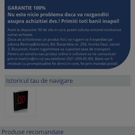
GARANTIE 100%
Nu este nicio problema daca va razganditi
asupra achizitiei dvs.! Primiti toti banii inapoi!
Aveti la dispozitie 30 de zile in care puteti solicita oricand restituirea
sumei achitate.
Daca ati achizitionat un produs fizic va rugam sa il expediati pe
adresa Rentrop&Straton, Bd. Basarabia nr. 256, Incinta Faur, sector
3, Bucuresti. Avem rugamintea sa suportati taxa de transport.
Pentru un serviciu sau produs online e suficient sa ne comunicati
prin e-mail (
rs@rs.ro
) sau telefonic (021-209.45.45). Banii vor fi
restituiti cu promptitudine fie direct in cont, fie prin mandat postal.
Istoricul tau de navigare
Produse recomandate