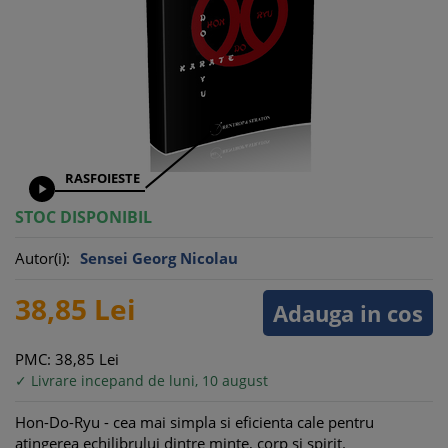
RASFOIESTE

STOC DISPONIBIL
Autor(i):
Sensei Georg Nicolau
38,
85
Lei
Adauga in cos
PMC: 38,
85
Lei
✓ Livrare incepand de luni, 10 august
Hon-Do-Ryu - cea mai simpla si eficienta cale pentru
atingerea echilibrului dintre minte, corp si spirit.