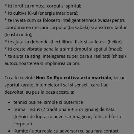
* iti fortifica mintea, corpul si spiritul;
* iti cultiva Ki-ul (energia interioara);
* te invata cum sa folosesti inteligent tehnica (waza) pentru
coordonarea miscarii corpului (tai sabaki) si a extremitatilor
(teashi undo);
* te ajuta sa dobandesti echilibrul fizic si sufletesc (heiko);
* iti creste vibratia pana la a simti timpul si spatiul (maai);
* te ajuta sa atingi intelegerea superioara a realitatii (shisei),
autocunoasterea si implinirea ca om.
Cu alte cuvinte
Hon-Do-Ryu cultiva arta martiala,
iar nu
sportul karate. Intemeietorii sai si senseii, care l-au
dezvoltat, au pus la baza acestuia:
tehnici putine, simple si puternice
numar redus (2 traditionale + 3 originale) de Kata
(tehnici de lupta cu adversar imaginar, folosind forta
corpului)
Kumite (lupta reala cu adversar) cu sau fara contact