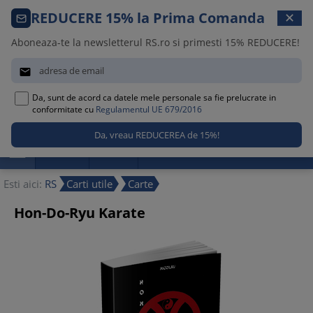
Comanda telefonica · 021 209 45 12
REDUCERE 15% la Prima Comanda
✕
Luni – Vineri, 08:30 – 17:00
Aboneaza-te la newsletterul RS.ro si primesti 15% REDUCERE!


Da, sunt de acord ca datele mele personale sa fie prelucrate in
0
conformitate cu
Regulamentul UE 679/2016

Promotii
Noutati
Reduceri
Esti aici:
RS
Carti utile
Carte
Hon-Do-Ryu Karate