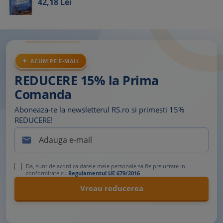
42,
18
Lei
ACUM PE E-MAIL
REDUCERE 15% la Prima
Comanda
Aboneaza-te la newsletterul RS.ro si primesti 15%
REDUCERE!

Da, sunt de acord ca datele mele personale sa fie prelucrate in
conformitate cu
Regulamentul UE 679/2016