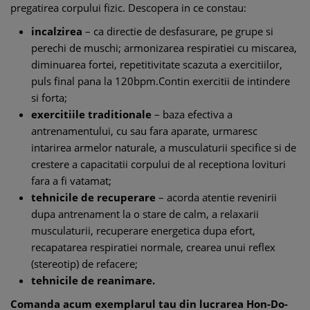
pregatirea corpului fizic. Descopera in ce constau:
incalzirea
– ca directie de desfasurare, pe grupe si
perechi de muschi; armonizarea respiratiei cu miscarea,
diminuarea fortei, repetitivitate scazuta a exercitiilor,
puls final pana la 120bpm.Contin exercitii de intindere
si forta;
exercitiile traditionale
– baza efectiva a
antrenamentului, cu sau fara aparate, urmaresc
intarirea armelor naturale, a musculaturii specifice si de
crestere a capacitatii corpului de al receptiona lovituri
fara a fi vatamat;
tehnicile de recuperare
– acorda atentie revenirii
dupa antrenament la o stare de calm, a relaxarii
musculaturii, recuperare energetica dupa efort,
recapatarea respiratiei normale, crearea unui reflex
(stereotip) de refacere;
tehnicile de reanimare.
Comanda acum exemplarul tau din lucrarea Hon-Do-