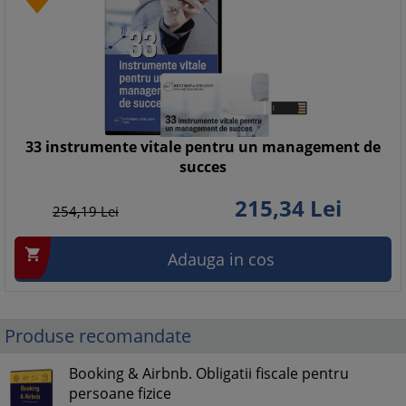
33 instrumente vitale pentru un management de
succes
215,
34
Lei
254,
19
Lei

Adauga in cos
Produse recomandate
Booking & Airbnb. Obligatii fiscale pentru
persoane fizice