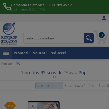
Comanda telefonica · 021 209 45 12
Luni – Vineri, 08:30 – 17:00

0

Promotii
Noutati
Reduceri
Esti aici:
RS
1 produs RS scris de "Flaviu Pop"
Se afiseaza 1 - 1 din 1 carti
-15%