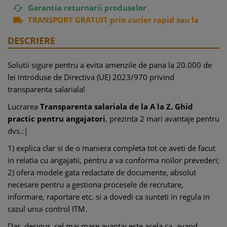
Garantia returnarii produselor

TRANSPORT GRATUIT prin curier rapid sau la

easybox
DESCRIERE
Solutii sigure pentru a evita amenzile de pana la 20.000 de
lei introduse de Directiva (UE) 2023/970 privind
transparenta salariala!
Lucrarea
Transparenta salariala de la A la Z. Ghid
practic pentru angajatori
, prezinta 2 mari avantaje pentru
dvs.:|
1) explica clar si de o maniera completa tot ce aveti de facut
in relatia cu angajatii, pentru a va conforma noilor prevederi;
2) ofera modele gata redactate de documente, absolut
necesare pentru a gestiona procesele de recrutare,
informare, raportare etc. si a dovedi ca sunteti in regula in
cazul unui control ITM.
Dar, desigur, cel mai mare avantaj este acela ca, avand