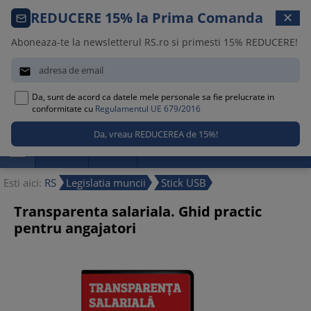
Comanda telefonica · 021 209 45 12
REDUCERE 15% la Prima Comanda
✕
Luni – Vineri, 08:30 – 17:00
Aboneaza-te la newsletterul RS.ro si primesti 15% REDUCERE!


Da, sunt de acord ca datele mele personale sa fie prelucrate in
0
conformitate cu
Regulamentul UE 679/2016

Promotii
Noutati
Reduceri
Esti aici:
RS
Legislatia muncii
Stick USB
Transparenta salariala. Ghid practic
pentru angajatori