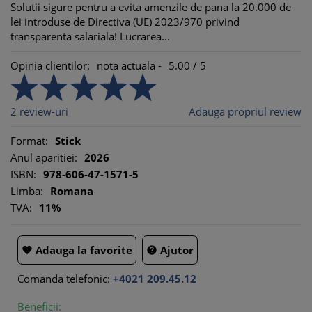
Solutii sigure pentru a evita amenzile de pana la 20.000 de
lei introduse de Directiva (UE) 2023/970 privind
transparenta salariala! Lucrarea...
Opinia clientilor:
nota actuala -
5.00
/
5
2
review-uri
Adauga propriul review
Format:
Stick
Anul aparitiei:
2026
ISBN:
978-606-47-1571-5
Limba:
Romana
TVA:
11%
Adauga la favorite
Ajutor


Comanda telefonic:
+4021 209.45.12
Beneficii: