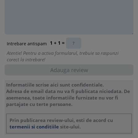
autoritatea competenta
7. Modele de documente
a) Model de adresa de transmitere catre autoritatea
competenta
b) Model de anunt/publicare a informatiilor pe site sau intr-
un spatiu accesibil publicului
Capitolul 5. Evaluarea comuna a remunerarii si
1 + 1 =
Intrebare antispam
masurile de remediere
Atentie! Pentru a activa formularul, trebuie sa raspunzi
1. Cand este necesara evaluarea comuna a remunerarii
corect la intrebare!
2. Diferentele de remunerare care trebuie analizate
3. Justificarea diferentelor prin criterii obiective si neutre din
perspectiva de gen
4. Implicarea reprezentantilor salariatilor in evaluarea
Informatiile scrise aici sunt confidentiale.
comuna
Adresa de email data nu va fi publicata niciodata. De
5. Stabilirea masurilor de remediere
asemenea, toate informatiile furnizate nu vor fi
6. Monitorizarea aplicarii masurilor de remediere
partajate cu terte persoane.
7. Documentele care trebuie intocmite si pastrate
8. Model de nota interna privind diferentele de remunerare
Prin publicarea review-ului, esti de acord cu
identificate
termenii si conditiile
site-ului.
Capitolul 6. Contraventii, sanctiuni si riscuri pentru