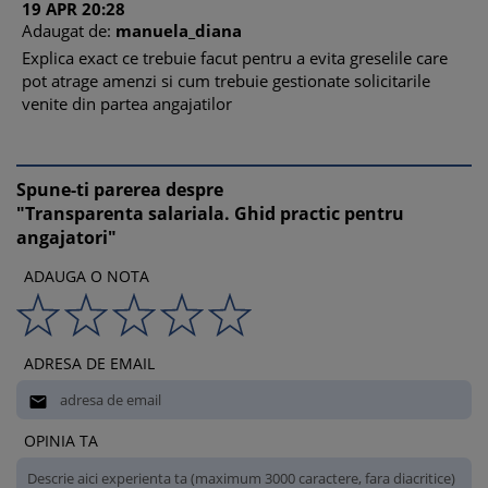
8. Modele de documente
19
APR
20:28
a) Model de anunt de recrutare cu salariu/interval salarial
Adaugat de:
manuela_diana
b) Model de informare scrisa catre candidat, anterior
Explica exact ce trebuie facut pentru a evita greselile care
interviului
pot atrage amenzi si cum trebuie gestionate solicitarile
Capitolul 3. Dreptul salariatilor la informare
venite din partea angajatilor
1. Ce informatii pot solicita salariatii
2. Obligatia angajatorului de a-i informa pe salariati cu
privire la dreptul la informare
Spune-ti parerea despre
3. Procedura informarii salariatilor
"Transparenta salariala. Ghid practic pentru
4. Model de informare a salariatilor cu privire la dreptul la
angajatori"
informare
ADAUGA O NOTA
Capitolul 4. Raportarea diferentelor de remunerare
1. Angajatorii obligati la raportare
2. Frecventa raportarii si termenele aplicabile
3. Informatiile care se raporteaza
ADRESA DE EMAIL
4. Colectarea datelor necesare raportarii si calcularea
indicatorilor

5. Comunicarea informatiilor catre salariati, reprezentantii
OPINIA TA
salariatilor si autoritati
6. Publicarea informatiilor si transmiterea raportarii catre