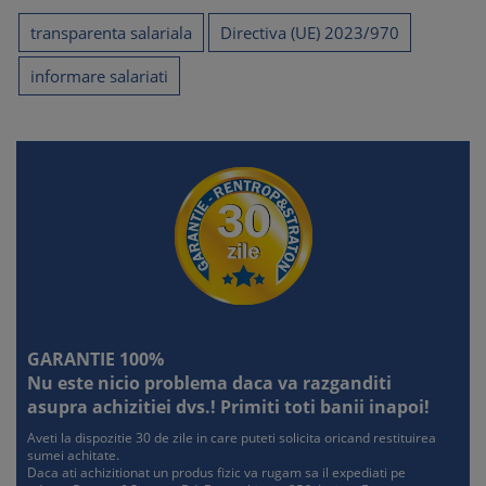
angajator
1. Faptele care pot constitui contraventii
transparenta salariala
Directiva (UE) 2023/970
2. Sanctiunile aplicabile angajatorului
3. Autoritatile competente sa constate si sa sanctioneze
informare salariati
4. Riscurile generate de lipsa criteriilor si a documentelor
justificative
5. Riscurile in cazul neinformarii candidatilor si salariatilor
6. Riscurile in cazul neraportarii sau raportarii
incomplete/incorecte
7. Riscul solicitarilor de clarificari si al controalelor
ulterioare
8. Masuri minime de prevenire a sanctiunilor
GARANTIE 100%
Nu este nicio problema daca va razganditi
asupra achizitiei dvs.! Primiti toti banii inapoi!
Aveti la dispozitie 30 de zile in care puteti solicita oricand restituirea
sumei achitate.
Daca ati achizitionat un produs fizic va rugam sa il expediati pe