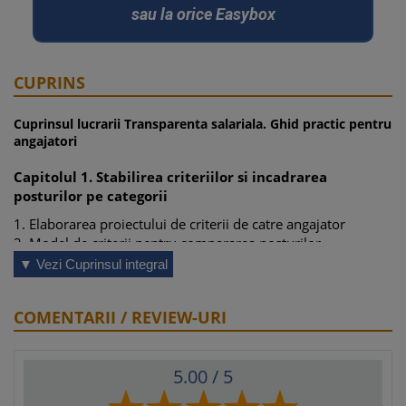
sau la orice Easybox
CUPRINS
Cuprinsul lucrarii Transparenta salariala. Ghid practic pentru
angajatori
Capitolul 1. Stabilirea criteriilor si incadrarea
posturilor pe categorii
1. Elaborarea proiectului de criterii de catre angajator
2. Model de criterii pentru compararea posturilor
3. Stabilirea modalitatii de incadrare a posturilor pe categorii
▼ Vezi Cuprinsul integral
4. Criterii de diferentiere salariala in interiorul aceleiasi
categorii
COMENTARII / REVIEW-URI
5. Convocarea sindicatului sau a reprezentantilor salariatilor
6. Sedinta de discutare a criteriilor si a categoriilor
7. Procesul-verbal privind criteriile si incadrarea pe categorii
5.00
/ 5
8. Aprobarea interna a criteriilor, categoriilor si regulilor de
diferentiere salariala