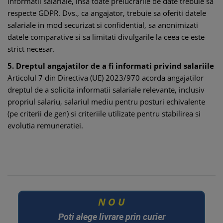
informatii salariale, insa toate prelucrarile de date trebuie sa
respecte GDPR. Dvs., ca angajator, trebuie sa oferiti datele
salariale in mod securizat si confidential, sa anonimizati
datele comparative si sa limitati divulgarile la ceea ce este
strict necesar.
5. Dreptul angajatilor de a fi informati privind salariile
Articolul 7 din Directiva (UE) 2023/970 acorda angajatilor
dreptul de a solicita informatii salariale relevante, inclusiv
propriul salariu, salariul mediu pentru posturi echivalente
(pe criterii de gen) si criteriile utilizate pentru stabilirea si
evolutia remuneratiei.
U
O
N
Poti alege livrare prin curier