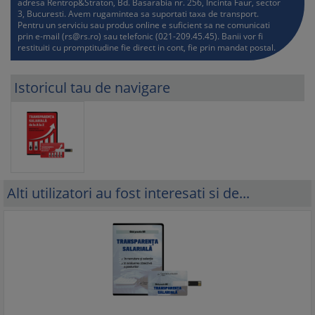
adresa Rentrop&Straton, Bd. Basarabia nr. 256, Incinta Faur, sector
3, Bucuresti. Avem rugamintea sa suportati taxa de transport.
Pentru un serviciu sau produs online e suficient sa ne comunicati
prin e-mail (
rs@rs.ro
) sau telefonic (021-209.45.45). Banii vor fi
restituiti cu promptitudine fie direct in cont, fie prin mandat postal.
Istoricul tau de navigare
Alti utilizatori au fost interesati si de...