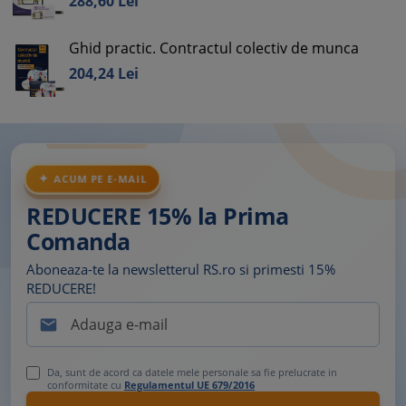
288,
60
Lei
Ghid practic. Contractul colectiv de munca
204,
24
Lei
ACUM PE E-MAIL
REDUCERE 15% la Prima
Comanda
Aboneaza-te la newsletterul RS.ro si primesti 15%
REDUCERE!

Da, sunt de acord ca datele mele personale sa fie prelucrate in
conformitate cu
Regulamentul UE 679/2016