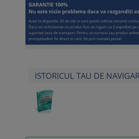
GARANTIE 100%
Nu este nicio problema daca va razganditi asup
Aveti la dispozitie 30 de zile in care puteti solicita oricand resti
Daca ati achizitionat un produs fizic va rugam sa il expediati p
suportati taxa de transport. Pentru un serviciu sau produs online
promptitudine fie direct in cont, fie prin mandat postal.
ISTORICUL TAU DE NAVIGA