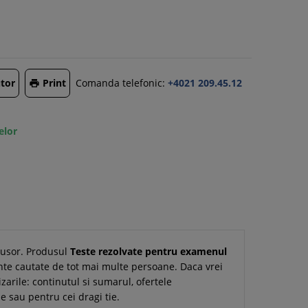
tor
Print
Comanda telefonic:
+4021 209.45.12

elor
i usor. Produsul
Teste rezolvate pentru examenul
nte cautate de tot mai multe persoane. Daca vrei
izarile: continutul si sumarul, ofertele
e sau pentru cei dragi tie.