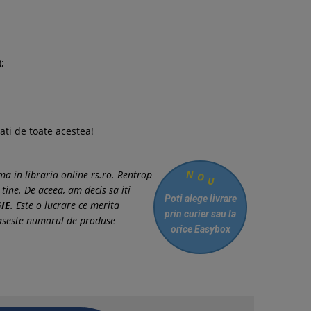
;
ti de toate acestea!
O
U
ma in libraria online rs.ro. Rentrop
N
 tine. De aceea, am decis sa iti
Poti alege livrare
GIE
. Este o lucrare ce merita
prin curier
sau la
epaseste numarul de produse
orice Easybox