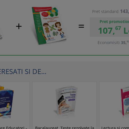
143
Pret standard
Pret promotio
107,
67
L
Economisiti
35,
5
ESATI SI DE...
are Educatori -
Bacalaureat. Teste rezolvate la
Lectura si com