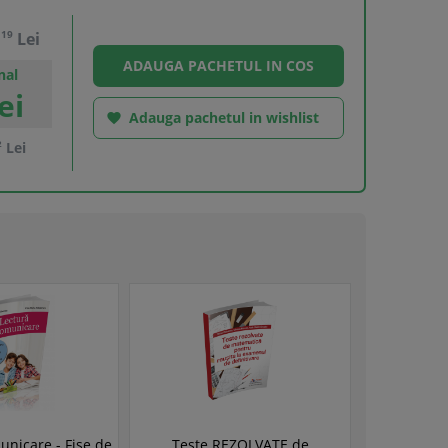
,
19
Lei
nal
ei
Adauga pachetul in wishlist

2
Lei
unicare - Fise de
Teste REZOLVATE de