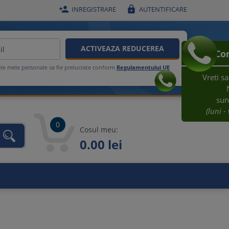


INREGISTRARE
AUTENTIFICARE
ACTIVEAZA REDUCEREA
Comanda telefonica
ele mele personale sa fie prelucrate conform
Regulamentului UE
Vreti sa comandati prin telefon?
Nimic mai simplu:
sunati la
021 209 45 12
(luni - vineri, intre 08:30-17:00)
0
Cosul meu:
0.00 lei
unca