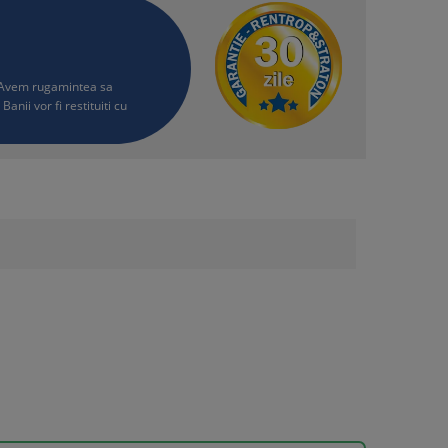
i. Avem rugamintea sa
Banii vor fi restituiti cu