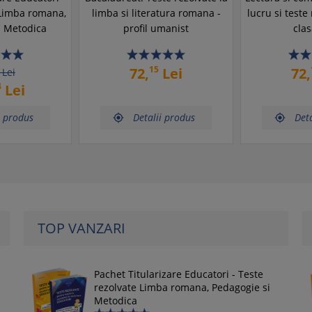
 Limba romana,
limba si literatura romana -
lucru si teste
i Metodica
profil umanist
clas
15
72,
Lei
72,
Lei
4
Lei
i produs
Detalii produs
Deta


TOP VANZARI
Pachet Titularizare Educatori - Teste
rezolvate Limba romana, Pedagogie si
Metodica