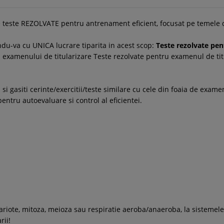
 de teste REZOLVATE pentru antrenament eficient, focusat pe temele
ndu-va cu UNICA lucrare tiparita in acest scop:
Teste rezolvate pen
a examenului de titularizare Teste rezolvate pentru examenul de ti
i gasiti cerinte/exercitii/teste similare cu cele din foaia de examen
pentru autoevaluare si control al eficientei.
cariote, mitoza, meioza sau respiratie aeroba/anaeroba, la sistemele
rii!