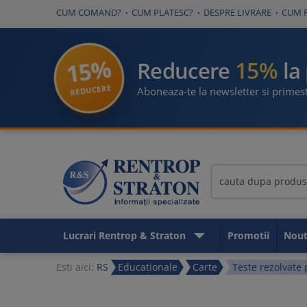
CUM COMAND?
CUM PLATESC?
DESPRE LIVRARE
CUM 
15%
15%
Reducere
la
REDUCERE
Aboneaza-te la newsletter si primest
Lucrari Rentrop & Straton
Promotii
Nout
Esti aici:
RS
Educationale
Carte
Teste rezolvate