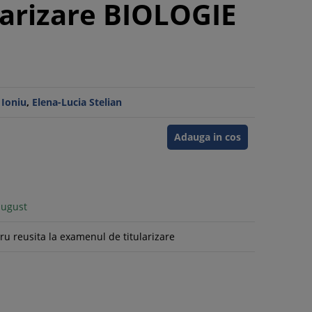
larizare BIOLOGIE
 Ioniu
,
Elena-Lucia Stelian
Adauga in cos
august
ru reusita la examenul de titularizare