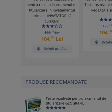
pentru reusita la examenul de
Teste rezolvate
titularizare in invatamantul
Pedagogie s
primar - INVATATORI (2
culegeri)
122,
10
3
104,
122,
10
Lei
34
104,
Lei
Detali

Detalii produs

PRODUSE RECOMANDATE
Teste rezolvate pentru examenul de
titularizare GEOGRAFIE