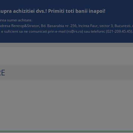
ra achizitiei dvs.! Primiti toti banii inapoi!
tuirea sumei achitate.
e adresa Rentrop&Straton, Bd. Basarabia nr. 256, Incinta Faur, sector 3, Bucurest
 e suficient sa ne comunicati prin e-mail (
rs@rs.ro
) sau telefonic (021-209.45.45). 
RE