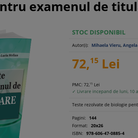
entru examenul de titu
STOC DISPONIBIL
Autor(i):
Mihaela Vieru
,
Angela
72,
15
Lei
PMC: 72,
15
Lei
✓ Livrare incepand de luni, 10 
Teste rezolvate de biologie pent
Pagini:
144
Format:
20x26
ISBN:
978-606-47-0885-4