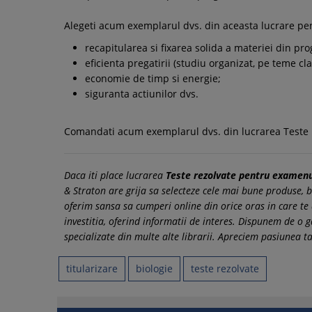
Alegeti acum exemplarul dvs. din aceasta lucrare pe
recapitularea si fixarea solida a materiei din pr
eficienta pregatirii (studiu organizat, pe teme cl
economie de timp si energie;
siguranta actiunilor dvs.
Comandati acum exemplarul dvs. din lucrarea Teste r
Daca iti place lucrarea
Teste rezolvate pentru examenu
& Straton are grija sa selecteze cele mai bune produse, baz
oferim sansa sa cumperi online din orice oras in care te 
investitia, oferind informatii de interes. Dispunem de 
specializate din multe alte librarii. Apreciem pasiunea ta
titularizare
biologie
teste rezolvate