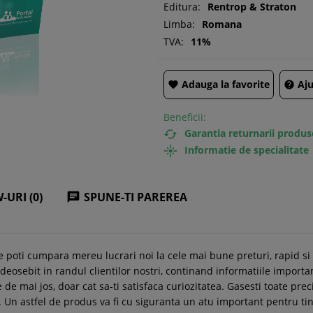
Editura:
Rentrop & Straton
Limba:
Romana
TVA:
11%
Adauga la favorite
Aju


Beneficii:
Garantia returnarii produs

Informatie de specialitate

-URI (0)
SPUNE-TI PAREREA

e poti cumpara mereu lucrari noi la cele mai bune preturi, rapid s
eosebit in randul clientilor nostri, continand informatiile importa
e de mai jos, doar cat sa-ti satisfaca curiozitatea. Gasesti toate prec
le. Un astfel de produs va fi cu siguranta un atu important pentru tin