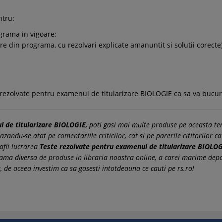
ntru:
ograma in vigoare;
are din programa, cu rezolvari explicate amanuntit si solutii corecte)
ezolvate pentru examenul de titularizare BIOLOGIE ca sa va bucura
l de titularizare BIOLOGIE
, poti gasi mai multe produse pe aceasta te
andu-se atat pe comentariile criticilor, cat si pe parerile cititorilor ca
afli lucrarea
Teste rezolvate pentru examenul de titularizare BIOLO
o gama diversa de produse in libraria noastra online, a carei marime d
, de aceea investim ca sa gasesti intotdeauna ce cauti pe rs.ro!