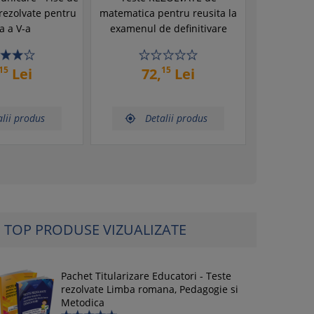
 rezolvate pentru
matematica pentru reusita la
a a V-a
examenul de definitivare
15
15
Lei
72,
Lei
lii produs
Detalii produs

TOP PRODUSE VIZUALIZATE
Pachet Titularizare Educatori - Teste
rezolvate Limba romana, Pedagogie si
Metodica