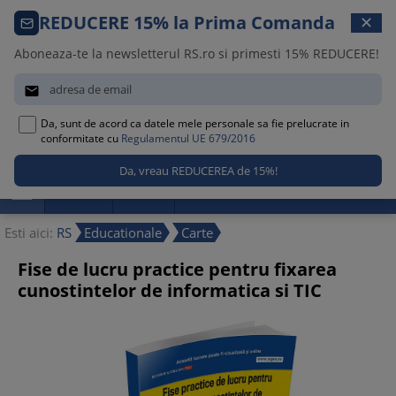
Comanda telefonica · 021 209 45 12
REDUCERE 15% la Prima Comanda
✕
Luni – Vineri, 08:30 – 17:00
Aboneaza-te la newsletterul RS.ro si primesti 15% REDUCERE!


Da, sunt de acord ca datele mele personale sa fie prelucrate in
0
conformitate cu
Regulamentul UE 679/2016

Promotii
Noutati
Reduceri
Esti aici:
RS
Educationale
Carte
Fise de lucru practice pentru fixarea
cunostintelor de informatica si TIC