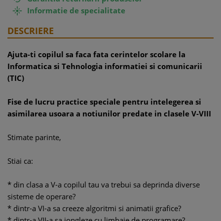
Informatie de specialitate

DESCRIERE
Ajuta-ti copilul sa faca fata cerintelor scolare la
Informatica si Tehnologia informatiei si comunicarii
(TIC)
Fise de lucru practice speciale pentru intelegerea si
asimilarea usoara a notiunilor predate in clasele V-VIII
Stimate parinte,
Stiai ca:
* din clasa a V-a copilul tau va trebui sa deprinda diverse
sisteme de operare?
* dintr-a VI-a sa creeze algoritmi si animatii grafice?
* dintr-a VII-a sa jongleze cu limbaje de programare?