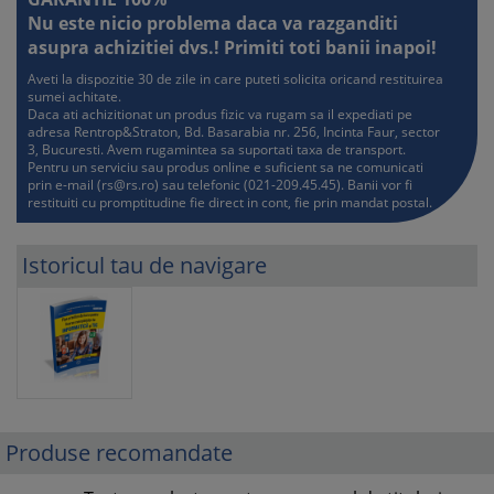
Nu este nicio problema daca va razganditi
asupra achizitiei dvs.! Primiti toti banii inapoi!
Aveti la dispozitie 30 de zile in care puteti solicita oricand restituirea
sumei achitate.
Daca ati achizitionat un produs fizic va rugam sa il expediati pe
adresa Rentrop&Straton, Bd. Basarabia nr. 256, Incinta Faur, sector
3, Bucuresti. Avem rugamintea sa suportati taxa de transport.
Pentru un serviciu sau produs online e suficient sa ne comunicati
prin e-mail (
rs@rs.ro
) sau telefonic (021-209.45.45). Banii vor fi
restituiti cu promptitudine fie direct in cont, fie prin mandat postal.
Istoricul tau de navigare
Produse recomandate