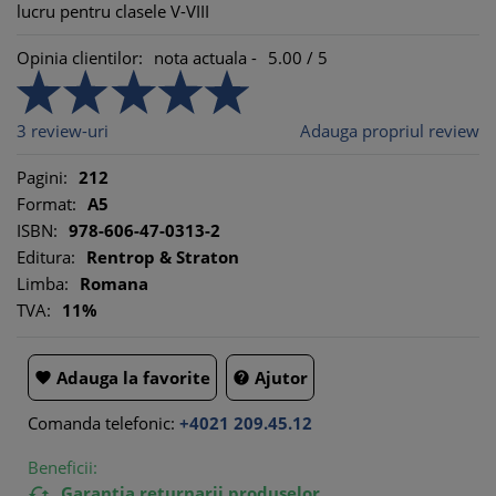
lucru pentru clasele V-VIII
Opinia clientilor:
nota actuala -
5.00
/
5
3
review-uri
Adauga propriul review
Pagini:
212
Format:
A5
ISBN:
978-606-47-0313-2
Editura:
Rentrop & Straton
Limba:
Romana
TVA:
11%
Adauga la favorite
Ajutor


Comanda telefonic:
+4021 209.45.12
Beneficii:
Garantia returnarii produselor
