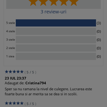
3
review-uri
3
(3)
5 stele
0
(0)
4 stele
0
(0)
3 stele
0
(0)
2 stele
0
(0)
1 stea
(
5
/
5
)
23
IUL
23:37
Adaugat de:
Cristina794
Sper sa nu ramana la nivel de culegere. Lucrarea este
foarte buna si ar merita sa se dea si in scolii.
(
5
/
5
)