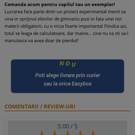
Comanda acum pentru copilul tau un exemplar!
Lucrarea face parte dintr-un proiect experimental menit sa
vina in sprijinul elevilor de gimnaziu pusi in fata unei noi
materii obligatorii, cu o miza foarte importanta! Fiindca azi,
totul se leaga de calculatoare, dar maine… cine nu va sti sa-l
manuiasca va avea doar de pierdut!
N
O
U
Poti alege livrare prin curier
sau la orice Easybox
COMENTARII / REVIEW-URI
5.00
/ 5