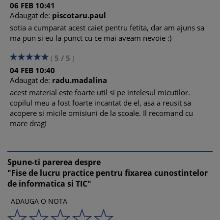
06
FEB
10:41
Adaugat de:
piscotaru.paul
sotia a cumparat acest caiet pentru fetita, dar am ajuns sa
ma pun si eu la punct cu ce mai aveam nevoie :)
(
5
/
5
)
04
FEB
10:40
Adaugat de:
radu.madalina
acest material este foarte util si pe intelesul micutilor.
copilul meu a fost foarte incantat de el, asa a reusit sa
acopere si micile omisiuni de la scoale. Il recomand cu
mare drag!
Spune-ti parerea despre
"Fise de lucru practice pentru fixarea cunostintelor
de informatica si TIC"
ADAUGA O NOTA