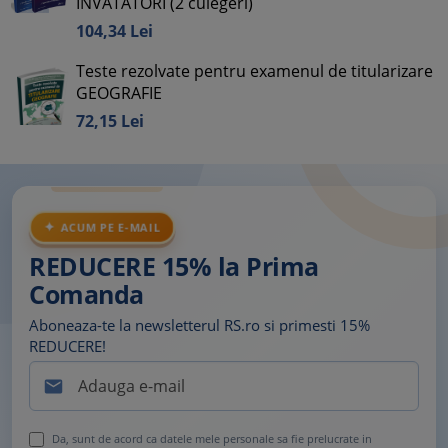
INVATATORI (2 culegeri)
104,
34
Lei
Teste rezolvate pentru examenul de titularizare
GEOGRAFIE
72,
15
Lei
ACUM PE E-MAIL
REDUCERE 15% la Prima
Comanda
Aboneaza-te la newsletterul RS.ro si primesti 15%
REDUCERE!

Da, sunt de acord ca datele mele personale sa fie prelucrate in