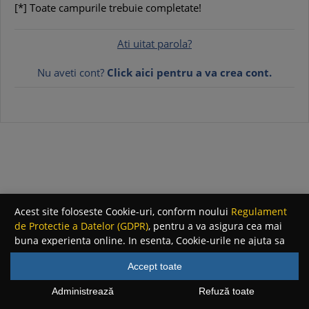
[*] Toate campurile trebuie completate!
Ati uitat parola?
Nu aveti cont?
Click aici pentru a va crea cont.
Acest site foloseste Cookie-uri, conform noului
Regulament
de Protectie a Datelor (GDPR)
, pentru a va asigura cea mai
buna experienta online. In esenta, Cookie-urile ne ajuta sa
imbunatatim continutul de pe site, oferindu-va dvs.,
Accept toate
cititorul, o experienta online personalizata si mult mai
rapida. Ele sunt folosite doar de site-ul nostru si partenerii
Administrează
Refuză toate
nostri de incredere. Click
AICI
pentru detalii despre politica