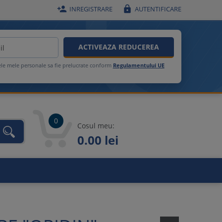


INREGISTRARE
AUTENTIFICARE
ACTIVEAZA REDUCEREA
ele mele personale sa fie prelucrate conform
Regulamentului UE
0
Cosul meu:
0.00 lei
unca