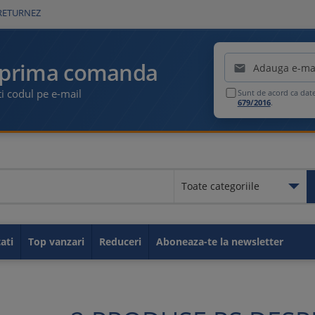
RETURNEZ
Emailul tau
 prima comanda

i codul pe e-mail
Sunt de acord ca dat
679/2016
.
Toate categoriile
Toate categoriile
Educationale
Legislatia muncii
Contabilitate
Fiscalitate
GDPR
Idei de afaceri
Resurse umane
Securitate si Sanatate in M
Carti utile
Sanatate
Administratie publica
Carti de parenting
Carti despre sport
Taxe si impozite
ati
Top vanzari
Reduceri
Aboneaza-te la newsletter