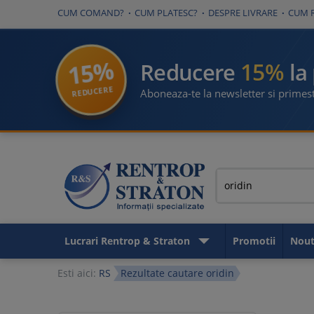
CUM COMAND?
CUM PLATESC?
DESPRE LIVRARE
CUM 
15%
15%
Reducere
la
REDUCERE
Aboneaza-te la newsletter si primest
Lucrari Rentrop & Straton
Promotii
Nout
Esti aici:
RS
Rezultate cautare oridin