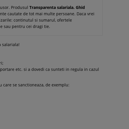
i usor. Produsul
Transparenta salariala. Ghid
ante cautate de tot mai multe persoane. Daca vrei
izarile: continutul si sumarul, ofertele
e sau pentru cei dragi tie.
 salariala!
i;
rtare etc. si a dovedi ca sunteti in regula in cazul
 cu care se sanctioneaza, de exemplu: