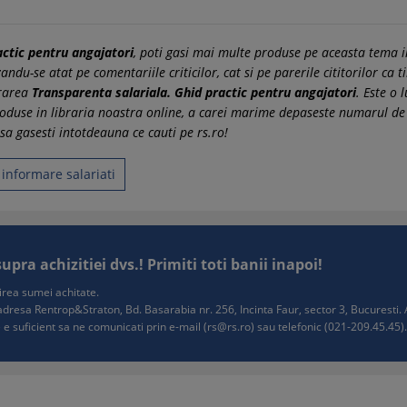
actic pentru angajatori
, poti gasi mai multe produse pe aceasta tema in
du-se atat pe comentariile criticilor, cat si pe parerile cititorilor ca t
crarea
Transparenta salariala. Ghid practic pentru angajatori
. Este o 
oduse in libraria noastra online, a carei marime depaseste numarul de
sa gasesti intotdeauna ce cauti pe rs.ro!
informare salariati
ra achizitiei dvs.! Primiti toti banii inapoi!
tuirea sumei achitate.
e adresa Rentrop&Straton, Bd. Basarabia nr. 256, Incinta Faur, sector 3, Bucurest
 e suficient sa ne comunicati prin e-mail (
rs@rs.ro
) sau telefonic (021-209.45.45). 