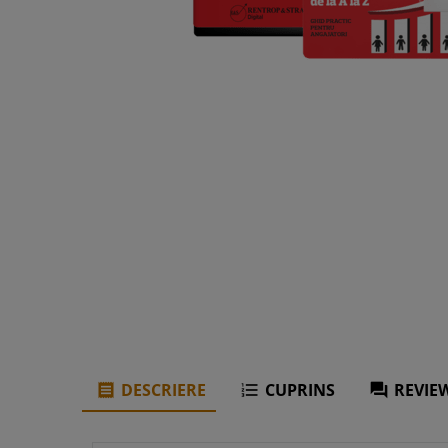
DESCRIERE
CUPRINS
REVIEW


