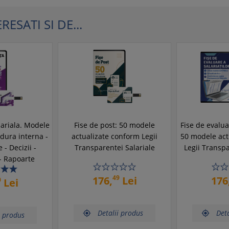
ESATI SI DE...
ariala. Modele
Fise de post: 50 modele
Fise de evaluar
edura interna -
actualizate conform Legii
50 modele act
e - Decizii -
Transparentei Salariale
Legii Transpa
- Rapoarte
49
176,
Lei
176
0
Lei
Detalii produs
Deta


i produs