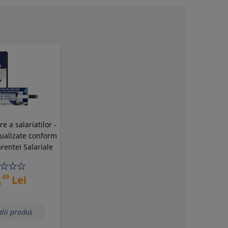
e a salariatilor -
ualizate conform
rentei Salariale
49
,
Lei
lii produs