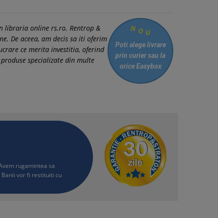
N
 libraria online rs.ro. Rentrop &
O
U
ine. De aceea, am decis sa iti oferim
Poti alege livrare
lucrare ce merita investitia, oferind
prin curier
sau la
 produse specializate din multe
orice Easybox
i. Avem rugamintea sa
Banii vor fi restituiti cu