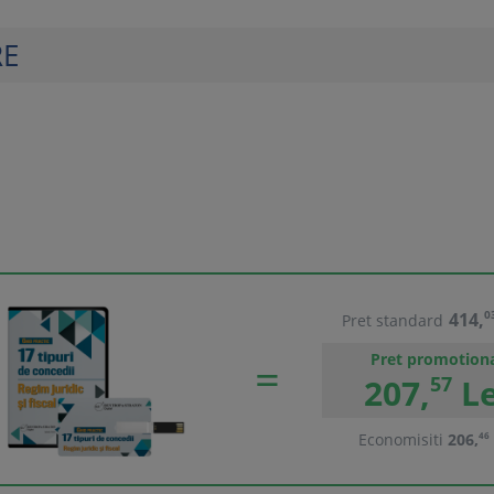
RE
414,
0
Pret standard
Pret promotion
207,
57
Le
Economisiti
206,
46