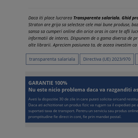
Daca iti place lucrarea
Transparenta salariala. Ghid pr
Straton are grija sa selecteze cele mai bune produse, bazan
sansa sa cumperi online din orice oras in care te afli lu
informatii de interes. Dispunem de o gama diversa de pr
alte librarii. Apreciem pasiunea ta, de aceea investim ca 
transparenta salariala
Directiva (UE) 2023/970
GARANTIE 100%
Nu este nicio problema daca va razganditi asup
Aveti la dispozitie 30 de zile in care puteti solicita oricand resti
Daca ati achizitionat un produs fizic va rugam sa il expediati p
suportati taxa de transport. Pentru un serviciu sau produs online
promptitudine fie direct in cont, fie prin mandat postal.