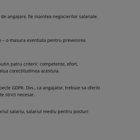
de angajare, fie inaintea negocierilor salariale.
are – o masura esentiala pentru prevenirea
utin patru criterii: competente, efort,
valua corectitudinea acestuia.
pecte GDPR. Dvs., ca angajator, trebuie sa oferiti
te strict necesar.
priul salariu, salariul mediu pentru posturi