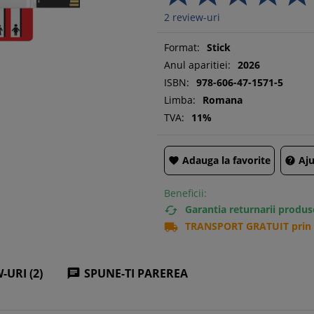
2
review-uri
Format:
Stick
Anul aparitiei:
2026
ISBN:
978-606-47-1571-5
Limba:
Romana
TVA:
11%
Adauga la favorite
Aju


Beneficii:
Garantia returnarii produs

TRANSPORT GRATUIT prin c

-URI (2)
SPUNE-TI PAREREA
