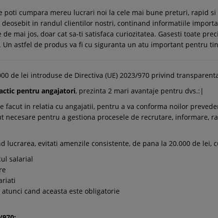
e poti cumpara mereu lucrari noi la cele mai bune preturi, rapid s
eosebit in randul clientilor nostri, continand informatiile import
e de mai jos, doar cat sa-ti satisfaca curiozitatea. Gasesti toate prec
le. Un astfel de produs va fi cu siguranta un atu important pentru tin
000 de lei introduse de Directiva (UE) 2023/970 privind transparenta
ractic pentru angajatori
, prezinta 2 mari avantaje pentru dvs.:|
de facut in relatia cu angajatii, pentru a va conforma noilor preveder
necesare pentru a gestiona procesele de recrutare, informare, rapo
nd lucrarea, evitati amenzile consistente, de pana la 20.000 de lei,
ul salarial
are
ariati
 atunci cand aceasta este obligatorie
/970: