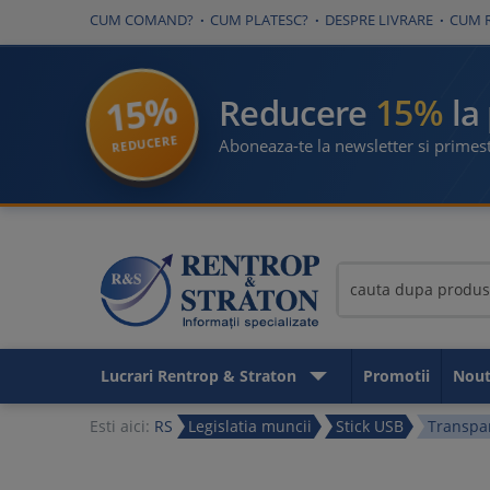
CUM COMAND?
CUM PLATESC?
DESPRE LIVRARE
CUM 
15%
15%
Reducere
la
REDUCERE
Aboneaza-te la newsletter si primest
Lucrari Rentrop & Straton
Promotii
Nout
Esti aici:
RS
Legislatia muncii
Stick USB
Transpar