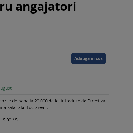
ru angajatori
Adauga in cos
august
enzile de pana la 20.000 de lei introduse de Directiva
ta salariala! Lucrarea...
5.00
/
5