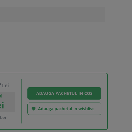
3
Lei
al
i
Adauga pachetul in wishlist

Lei