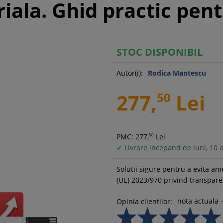
iala. Ghid practic pent
STOC DISPONIBIL
Autor(i):
Rodica Mantescu
277,
50
Lei
PMC: 277,
50
Lei
✓ Livrare incepand de luni, 10 
Solutii sigure pentru a evita am
(UE) 2023/970 privind transparen
nota actuala -
Opinia clientilor: