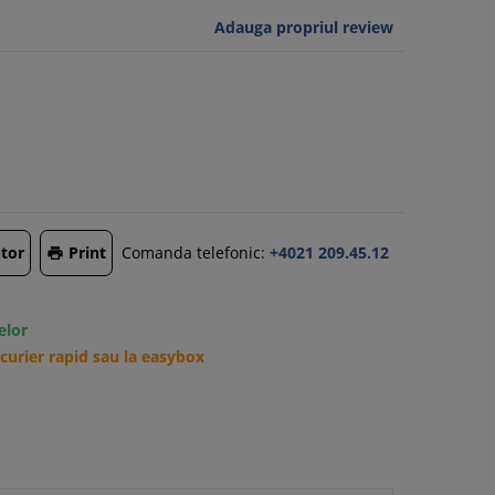
Adauga propriul review
tor
Print
Comanda telefonic:
+4021 209.45.12

elor
urier rapid sau la easybox