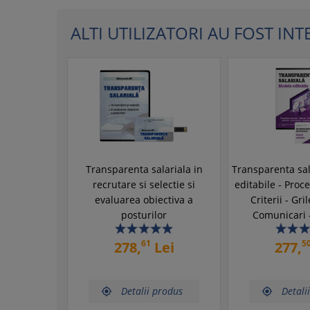
ALTI UTILIZATORI AU FOST INTER
Transparenta salariala in
Transparenta sal
recrutare si selectie si
editabile - Proc
evaluarea obiectiva a
Criterii - Gril
posturilor
Comunicari 
61
5
278,
Lei
277,
Detalii produs
Detali

