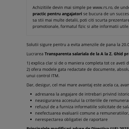
Achizitiile devin mai simple pe www.rs.ro, de und
practic pentru angajatori
se bucura de un succes d
sa stii mai multe detalii, poti citi scurta prezentar
promotionale, formatul fizic si alte informatii uti
Solutii sigure pentru a evita amenzile de pana la 20.
Lucrarea
Transparenta salariala de la A la Z. Ghid p
1) explica clar si de o maniera completa tot ce aveti 
2) ofera modele gata redactate de documente, absolut 
unui control ITM.
Dar, desigur, cel mai mare avantaj este acela ca, ava
adresarea la angajare de intrebari privind istoric
neasigurarea accesului la criteriile de remuner
refuzul de a furniza informatiile solicitate de sal
neefectuarea evaluarii comune a remuneratiilor,
nerespectarea obligatiei de raportare
Principalele modificari aduse de Directiva (UE) 2023