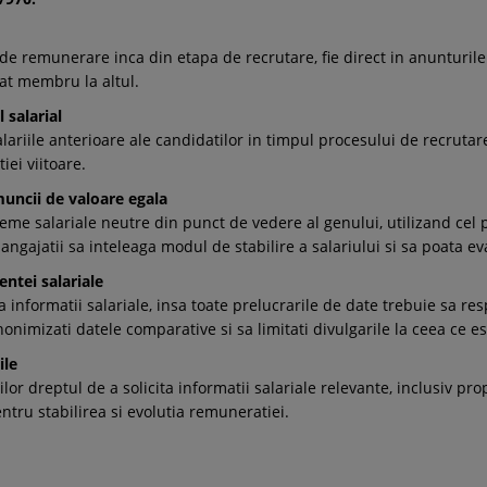
 de remunerare inca din etapa de recrutare, fie direct in anunturile 
tat membru la altul.
l salarial
 salariile anterioare ale candidatilor in timpul procesului de recrut
iei viitoare.
muncii de valoare egala
eme salariale neutre din punct de vedere al genului, utilizand cel p
angajatii sa inteleaga modul de stabilire a salariului si sa poata e
entei salariale
 informatii salariale, insa toate prelucrarile de date trebuie sa res
nonimizati datele comparative si sa limitati divulgarile la ceea ce es
ile
lor dreptul de a solicita informatii salariale relevante, inclusiv pro
pentru stabilirea si evolutia remuneratiei.