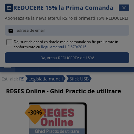
Comanda telefonica · 021 209 45 12
REDUCERE 15% la Prima Comanda
✕
Luni – Vineri, 08:30 – 17:00
Aboneaza-te la newsletterul RS.ro si primesti 15% REDUCERE!


Da, sunt de acord ca datele mele personale sa fie prelucrate in
0
conformitate cu
Regulamentul UE 679/2016

Promotii
Noutati
Reduceri
Esti aici:
RS
Legislatia muncii
Stick USB
REGES Online - Ghid Practic de utilizare
-30%