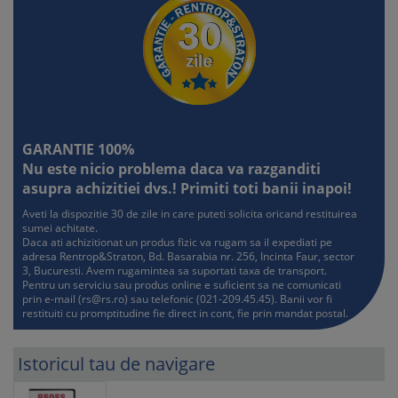
GARANTIE 100%
Nu este nicio problema daca va razganditi
asupra achizitiei dvs.! Primiti toti banii inapoi!
Aveti la dispozitie 30 de zile in care puteti solicita oricand restituirea
sumei achitate.
Daca ati achizitionat un produs fizic va rugam sa il expediati pe
adresa Rentrop&Straton, Bd. Basarabia nr. 256, Incinta Faur, sector
3, Bucuresti. Avem rugamintea sa suportati taxa de transport.
Pentru un serviciu sau produs online e suficient sa ne comunicati
prin e-mail (
rs@rs.ro
) sau telefonic (021-209.45.45). Banii vor fi
restituiti cu promptitudine fie direct in cont, fie prin mandat postal.
Istoricul tau de navigare