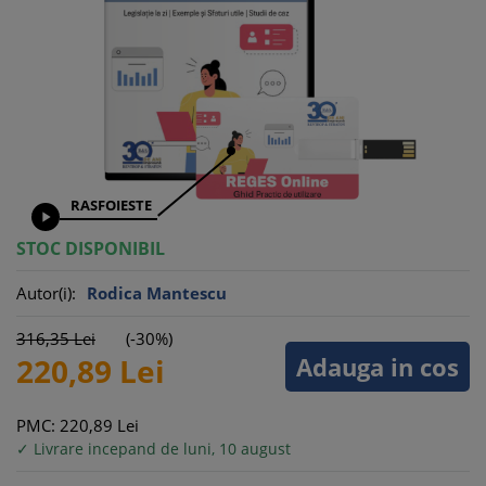
RASFOIESTE

STOC DISPONIBIL
Autor(i):
Rodica Mantescu
316,
35
Lei
(-30%)
Adauga in cos
220,
89
Lei
PMC: 220,
89
Lei
✓ Livrare incepand de luni, 10 august