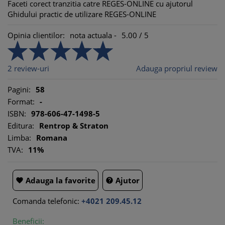
Faceti corect tranzitia catre REGES-ONLINE cu ajutorul
Ghidului practic de utilizare REGES-ONLINE
Opinia clientilor:
nota actuala -
5.00
/
5
2
review-uri
Adauga propriul review
Pagini:
58
Format:
-
ISBN:
978-606-47-1498-5
Editura:
Rentrop & Straton
Limba:
Romana
TVA:
11%
Adauga la favorite
Ajutor


Comanda telefonic:
+4021 209.45.12
Beneficii: