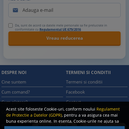

Da, sunt de acord ca datele mele personale sa fie prelucrate in
conformitate cu
Regulamentul UE 679/2016
DESPRE NOI
TERMENI SI CONDITII
Cine suntem
Termeni si conditii
Cum comand?
Facebook
Cum platesc?
Contact
Acest site foloseste Cookie-uri, conform noului
Regulament
Cum returnez
Politica de confidentialitate
de Protectie a Datelor (GDPR)
, pentru a va asigura cea mai
buna experienta online. In esenta, Cookie-urile ne ajuta sa
©
imbunatatim continutul de pe site, oferindu-va dvs.,
A.N.P.C.