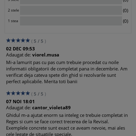
Salariati in constructii – locul de munca pe santiere
REGES – Rubrica Ture si locul de munca
0
(0)
2 stele
REGES – Inregistrarea punctului de lucru cu mai mult de 5
0
salariati in alt judet
(0)
1 stea
(
5
/
5
)
02
DEC
09:53
Adaugat de:
viorel.musa
Mi-a lamurit pas cu pas cum trebuie procedat cu noile
informatii obligatorii de completat pana in decembrie. Am
verificat deja cateva spete din ghid si rezolvarile sunt
perfect aplicabile. Merita toti banii
(
5
/
5
)
07
NOI
18:01
Adaugat de:
cantor_violeta89
Ghidul m-a ajutat enorm sa inteleg ce trebuie completat in
Reges si cum se face corect trecerea de la Revisal.
Exemplele concrete sunt exact ce aveam nevoie, mai ales
cele legate de situatiile speciale.